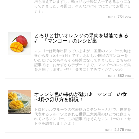
培も増えていますし、輸入品も手軽に入手できるようにな
ってきました。今回は、そんなパパイヤについてお届けし
ます。
ruru
|
751
view
とろりと甘いオレンジの果肉を堪能できる
♪ 「マンゴー」のレシピ集
マンゴーは周年出回っていますが、国産のマンゴーの旬は
春から夏（5月～8月）です。おいしい国産のマンゴーを
いただけるのもそろそろ終盤になってきました。こちらの
記事では、おかずからデザートまで、マンゴーのレシピ集
をお届けします。ぜひ、参考にしてみてくださいね♡
ruru
|
882
view
オレンジ色の果肉が魅力♪ マンゴーの食
べ頃や切り方を解説！
トロピカルフルーツの代表格カロテンたっぷりで、世界を
代表するフルーツとされる世界三大美果のひとつに数えら
れているマンゴー。この記事ではそんなマンゴーのエトセ
トラを調査しましたよ！
ruru
|
2,175
view