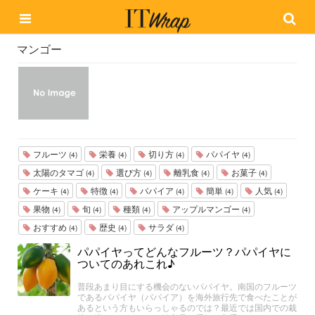
マンゴー
フルーツ
栄養
切り方
パパイヤ
(4)
(4)
(4)
(4)
太陽のタマゴ
選び方
離乳食
お菓子
(4)
(4)
(4)
(4)
ケーキ
特徴
パパイア
簡単
人気
(4)
(4)
(4)
(4)
(4)
果物
旬
種類
アップルマンゴー
(4)
(4)
(4)
(4)
おすすめ
歴史
サラダ
(4)
(4)
(4)
パパイヤってどんなフルーツ？パパイヤに
ついてのあれこれ♪
普段あまり目にする機会のないパパイヤ。南国のフルーツ
であるパパイヤ（パパイア）を海外旅行先で食べたことが
あるという方もいらっしゃるのでは？最近では国内での栽