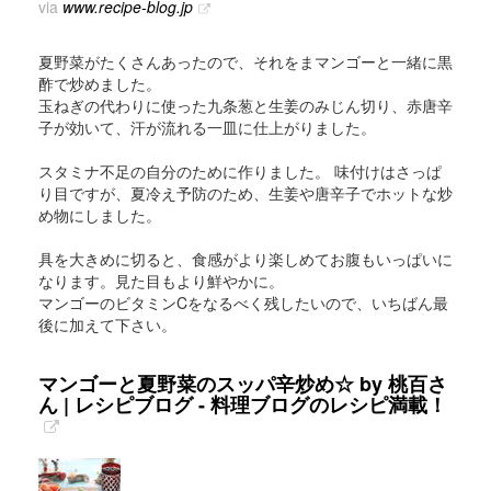
via
www.recipe-blog.jp
夏野菜がたくさんあったので、それをまマンゴーと一緒に黒
酢で炒めました。
玉ねぎの代わりに使った九条葱と生姜のみじん切り、赤唐辛
子が効いて、汗が流れる一皿に仕上がりました。
スタミナ不足の自分のために作りました。 味付けはさっぱ
り目ですが、夏冷え予防のため、生姜や唐辛子でホットな炒
め物にしました。
具を大きめに切ると、食感がより楽しめてお腹もいっぱいに
なります。見た目もより鮮やかに。
マンゴーのビタミンCをなるべく残したいので、いちばん最
後に加えて下さい。
マンゴーと夏野菜のスッパ辛炒め☆ by 桃百さ
ん | レシピブログ - 料理ブログのレシピ満載！