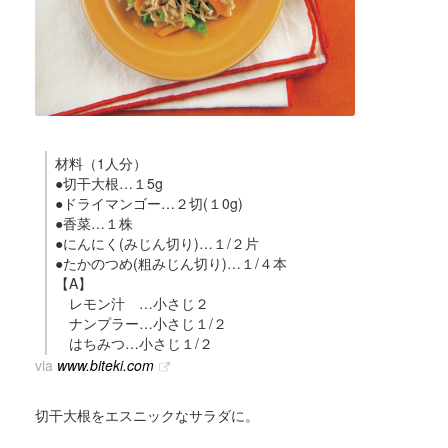
材料（1人分）
●切干大根…１5g
●ドライマンゴー…２切(１0g)
●香菜…１株
●にんにく(みじん切り)…１/２片
●たかのつめ(粗みじん切り)…１/４本
【A】
レモン汁 …小さじ２
ナンプラー…小さじ１/２
はちみつ…小さじ１/２
via
www.biteki.com
切干大根をエスニックなサラダに。