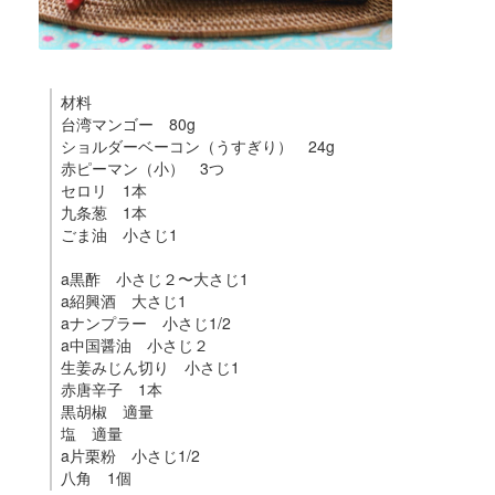
材料
台湾マンゴー 80g
ショルダーベーコン（うすぎり） 24g
赤ピーマン（小） 3つ
セロリ 1本
九条葱 1本
ごま油 小さじ1
a黒酢 小さじ２〜大さじ1
a紹興酒 大さじ1
aナンプラー 小さじ1/2
a中国醤油 小さじ２
生姜みじん切り 小さじ1
赤唐辛子 1本
黒胡椒 適量
塩 適量
a片栗粉 小さじ1/2
八角 1個