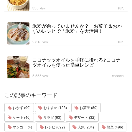
336
ruru
view
米粉が余っていませんか？ お菓子＆おか
ずのレシピで「米粉」を大活用！
2,818
ruru
view
ココナッツオイルを手軽に摂れる♪ココナ
ツオイルを使った簡単レシピ
5,555
cobachi
view
この記事のキーワード
おかず (90)
おすすめ (123)
お菓子 (80)
ケーキ (40)
サラダ (63)
デザート (32)
マンゴー (4)
レシピ (692)
人気 (234)
簡単 (496)