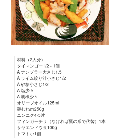
材料（2人分）
タイマンゴー1/2 - 1個
A ナンプラー大さじ1.5
A ライム絞り汁小さじ1/2
A 砂糖小さじ1/2
A 塩少々
A 胡椒少々
オリーブオイル125ml
鶏むね肉250g
ニンニク4-5片
フィンガーチリ（なければ鷹の爪で代替）1本
サヤエンドウ豆100g
トマト小1個