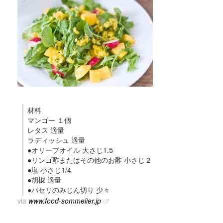
材料
マンゴー １個
レタス 適量
ラディッシュ 適量
●オリーブオイル 大さじ1.5
●リンゴ酢またはその他のお酢 小さじ２
●塩 小さじ1/4
●胡椒 適量
●パセリのみじん切り 少々
via
www.food-sommelier.jp