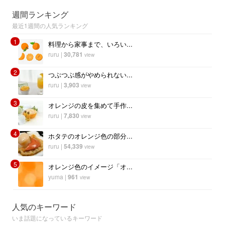
週間ランキング
最近1週間の人気ランキング
1
料理から家事まで、いろい...
ruru
|
30,781
view
2
つぶつぶ感がやめられない...
ruru
|
3,903
view
3
オレンジの皮を集めて手作...
ruru
|
7,830
view
4
ホタテのオレンジ色の部分...
ruru
|
54,339
view
5
オレンジ色のイメージ「オ...
yuma
|
961
view
人気のキーワード
いま話題になっているキーワード