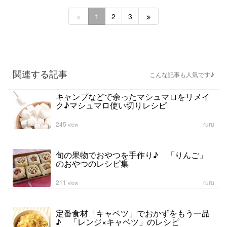
1
2
3
関連する記事
こんな記事も人気です♪
キャンプなどで余ったマシュマロをリメイ
ク♪マシュマロ使い切りレシピ
245
ruru
view
旬の果物でおやつを手作り♪ 「りんご」
のおやつのレシピ集
211
ruru
view
定番食材「キャベツ」でおかずをもう一品
♪ 「レンジ×キャベツ」のレシピ