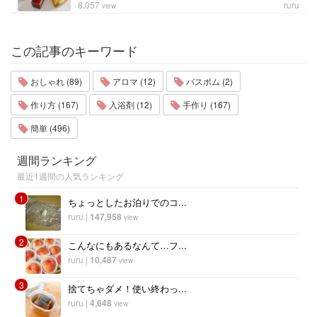
8,057
ruru
view
この記事のキーワード
おしゃれ (89)
アロマ (12)
バスボム (2)
作り方 (167)
入浴剤 (12)
手作り (167)
簡単 (496)
週間ランキング
最近1週間の人気ランキング
1
ちょっとしたお泊りでのコ...
ruru
|
147,958
view
2
こんなにもあるなんて…フ...
ruru
|
10,487
view
3
捨てちゃダメ！使い終わっ...
ruru
|
4,648
view