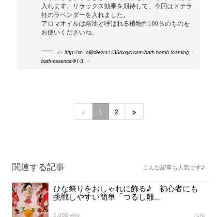
入れます。リラックス効果を期待して、今回はドテラ
社のラベンダーを入れました。
アロマオイルは精油と呼ばれる植物性100％のものを
お使いくださいね。
via
http://xn--o9jc9ezra1136dxxyc.com/bath-bomb-foaming-
bath-essence/#1-3
1
2
関連する記事
こんな記事も人気です♪
ひな祭りをおしゃれに飾る♪ 初心者にも
挑戦しやすい簡単「つるし雛...
5,668
ruru
view