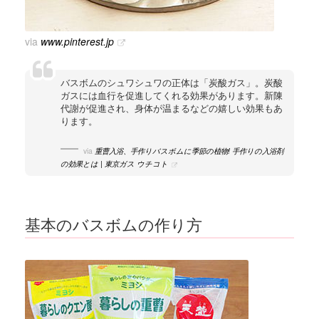
via
www.pinterest.jp
バスボムのシュワシュワの正体は「炭酸ガス」。炭酸
ガスには血行を促進してくれる効果があります。新陳
代謝が促進され、身体が温まるなどの嬉しい効果もあ
ります。
via
重曹入浴、手作りバスボムに季節の植物! 手作りの入浴剤
の効果とは | 東京ガス ウチコト
基本のバスボムの作り方