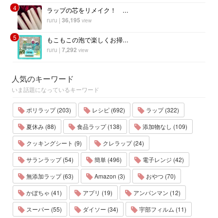
4
ラップの芯をリメイク！ ...
ruru
|
36,195
view
5
もこもこの泡で楽しくお掃...
ruru
|
7,292
view
人気のキーワード
いま話題になっているキーワード
ポリラップ (203)
レシピ (692)
ラップ (322)
夏休み (88)
食品ラップ (138)
添加物なし (109)
クッキングシート (9)
クレラップ (24)
サランラップ (54)
簡単 (496)
電子レンジ (42)
無添加ラップ (63)
Amazon (3)
おやつ (70)
かぼちゃ (41)
アプリ (19)
アンパンマン (12)
スーパー (55)
ダイソー (34)
宇部フィルム (11)