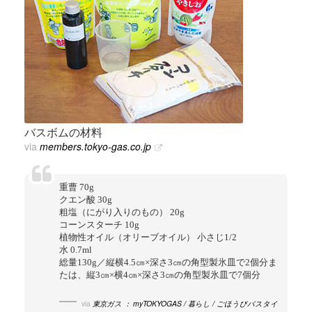
バスボムの材料
via
members.tokyo-gas.co.jp
重曹 70g
クエン酸 30g
粗塩（にがり入りのもの） 20g
コーンスターチ 10g
植物性オイル（オリーブオイル） 小さじ1/2
水 0.7ml
総量130g／縦横4.5㎝×深さ3㎝の角型製氷皿で2個分ま
たは、縦3㎝×横4㎝×深さ3㎝の角型製氷皿で7個分
via
東京ガス ： myTOKYOGAS / 暮らし / ごほうびバスタイ