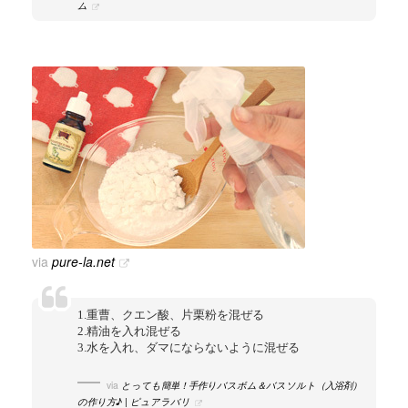
ム
via
pure-la.net
1.重曹、クエン酸、片栗粉を混ぜる
2.精油を入れ混ぜる
3.水を入れ、ダマにならないように混ぜる
via
とっても簡単！手作りバスボム＆バスソルト（入浴剤）
の作り方♪ | ピュアラバリ