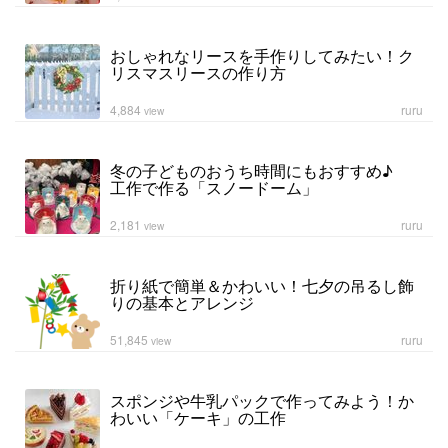
おしゃれなリースを手作りしてみたい！ク
リスマスリースの作り方
4,884
ruru
view
冬の子どものおうち時間にもおすすめ♪
工作で作る「スノードーム」
2,181
ruru
view
折り紙で簡単＆かわいい！七夕の吊るし飾
りの基本とアレンジ
51,845
ruru
view
スポンジや牛乳パックで作ってみよう！か
わいい「ケーキ」の工作