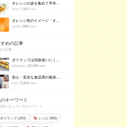
オレンジの皮を集めて手作...
ruru
|
7,837
view
オレンジ色のイメージ「オ...
yuma
|
965
view
すすめの記事
目の記事
ポリラップは何故使いにく...
yokapon
|
62,980
view
安心・安全な食品用の無添...
ruru
|
5,820
view
気のキーワード
話題になっているキーワード
ポリラップ (203)
レシピ (692)