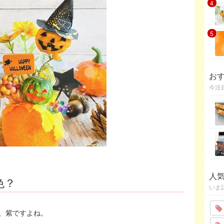
4
5
お
今注
人
色？
いま
、紫ですよね。