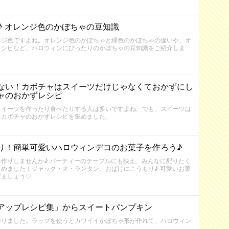
♪ オレンジ色のかぼちゃの豆知識
ンジ色ですよね。オレンジ色のかぼちゃと緑色のかぼちゃの違いや、オ
レシピなど、ハロウィンにぴったりのかぼちゃの豆知識をご紹介しま
ない！カボチャはスイーツだけじゃなくておかずにし
ャのおかずレシピ
スイーツを作ったり食べたりする人は多いですよね。でも、スイーツは
るカボチャのおかずレシピを集めました。
り！簡単可愛いハロウィンデコのお菓子を作ろう♪
作りしませんか♪ パーティーのテーブルにも映え、みんなに配りたく
めました！ジャック・オ・ランタン、おばけにこうもり♪ 可愛いお菓
げましょう♡
アップレシピ集」からスイートパンプキン
作りました。ラップを使うとカワイイかぼちゃ形が作れて、ハロウィン