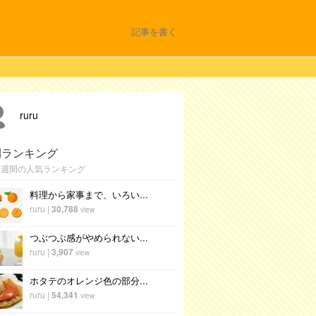
記事を書く
ruru
間ランキング
1週間の人気ランキング
料理から家事まで、いろい...
ruru
|
30,788
view
つぶつぶ感がやめられない...
ruru
|
3,907
view
ホタテのオレンジ色の部分...
ruru
|
54,341
view