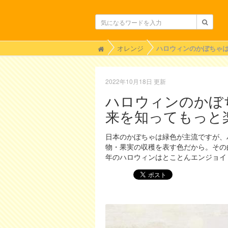
H
オレンジ
o
m
e
2022年10月18日 更新
ハロウィンのかぼ
来を知ってもっと
日本のかぼちゃは緑色が主流ですが、
物・果実の収穫を表す色だから。その
年のハロウィンはとことんエンジョイ