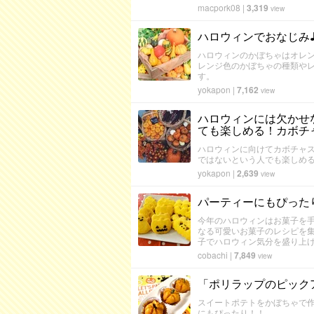
macpork08
|
3,319
view
ハロウィンでおなじみ
ハロウィンのかぼちゃはオレ
レンジ色のかぼちゃの種類や
す。
yokapon
|
7,162
view
ハロウィンには欠かせ
ても楽しめる！カボチ
ハロウィンに向けてカボチャ
ではないという人でも楽しめ
yokapon
|
2,639
view
パーティーにもぴった
今年のハロウィンはお菓子を手
なる可愛いお菓子のレシピを集
子でハロウィン気分を盛り上
cobachi
|
7,849
view
「ポリラップのピック
スイートポテトをかぼちゃで
にもぴったり！！