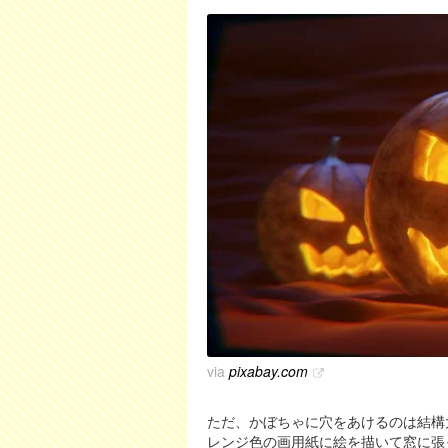
via
pixabay.com
ただ、かぼちゃに穴をあけるのは結構
レンジ色の画用紙に絵を描いて窓に張