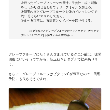
③残ったグレープフルーツの果汁に生姜汁・塩・胡椒
をしっかり混ぜ合わせてオリーブオイルを加える。
④新玉ねぎとグレープフルーツを③のドレッシングで
約10分くらいマリネしておく。
⑤食べる直前に、青野菜とケイパーを盛り付ける。
via
新玉ねぎとグレープフルーツのマリネサラダ - ポリラッ
プ® レシピブログ | 宇部フィルム株式会社
グレープフルーツにたくさん含まれているクエン酸は、疲労
回復にいいそうですから、新玉ねぎとダブルで効果ありそ
う。
さらに、グレープフルーツはビタミンCが豊富なので、風邪
予防にも良さそうですね。