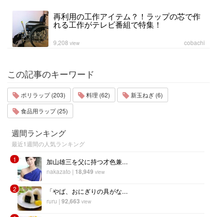
再利用の工作アイテム？！ラップの芯で作
れる工作がテレビ番組で特集！
9,208
cobachi
view
この記事のキーワード
ポリラップ (203)
料理 (62)
新玉ねぎ (6)
食品用ラップ (25)
週間ランキング
最近1週間の人気ランキング
1
加山雄三を父に持つ才色兼...
nakazato
|
18,949
view
2
「やば、おにぎりの具がな...
ruru
|
92,663
view