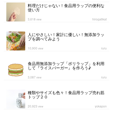
料理だけじゃない！食品用ラップの便利な
使い方
3,618
hirogatikat
view
人にやさしい！家計に優しい！無添加ラッ
プを調べてみよう
10,900
ruru
view
食品用無添加ラップ「ポリラップ」を利用
して『ライスバーガー』を作ろう♪
3,087
ruru
view
種類やサイズも色々！食品用ラップ売れ筋
トップ２０
20,923
yokapon
view