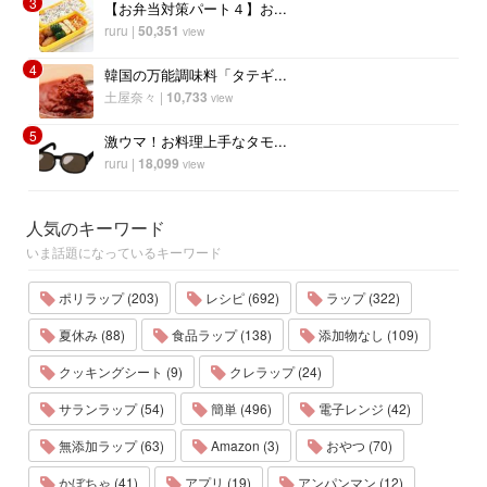
3
【お弁当対策パート４】お...
ruru
|
50,351
view
4
韓国の万能調味料「タテギ...
土屋奈々
|
10,733
view
5
激ウマ！お料理上手なタモ...
ruru
|
18,099
view
人気のキーワード
いま話題になっているキーワード
ポリラップ (203)
レシピ (692)
ラップ (322)
夏休み (88)
食品ラップ (138)
添加物なし (109)
クッキングシート (9)
クレラップ (24)
サランラップ (54)
簡単 (496)
電子レンジ (42)
無添加ラップ (63)
Amazon (3)
おやつ (70)
かぼちゃ (41)
アプリ (19)
アンパンマン (12)