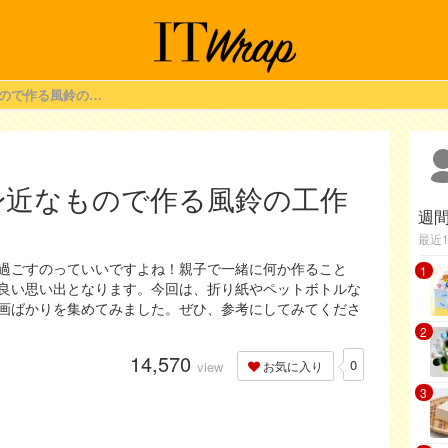
気分から涼しく♪身近なもので作る風鈴の工作動画あれこれ★
身近なもので作る風鈴の工作
週
最近
過ごすのっていいですよね！親子で一緒に何か作ること
1
良い思い出となります。今回は、折り紙やペットボトルな
画ばかりを集めてみました。ぜひ、参考にしてみてくださ
2
14,570
0
view
お気に入り
3