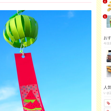
4
5
お
今注
人
いま