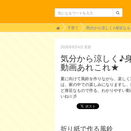
H
子育て
o
m
e
2026年8月4日 更新
気分から涼しく♪
動画あれこれ★
夏に向けて風鈴を作りながら、楽しく
は、家の中での楽しみになりますし、
ど身近なもので作る、わかりやすい動
いね☆彡
折り紙で作る風鈴