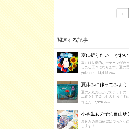
関連する記事
夏に折りたい！ かわ
夏には特徴的なモチーフが色
しめる工作になります。夏の
yokapon
|
13,612
view
夏休みに作ってみよう
夏の人気お出かけスポットの
工作をして楽しむのもおすす
ちこた
|
7,328
view
小学生女の子の自由研
夏休みの自由研究にぴったり
します！