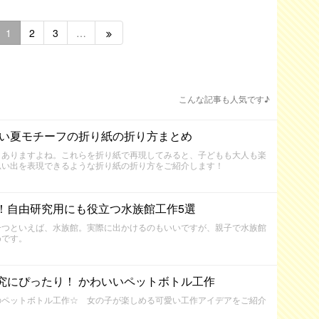
1
2
3
…
こんな記事も人気です♪
いい夏モチーフの折り紙の折り方まとめ
々ありますよね。これらを折り紙で再現してみると、子どもも大人も楽
思い出を表現できるような折り紙の折り方をご紹介します！
！自由研究用にも役立つ水族館工作5選
一つといえば、水族館。実際に出かけるのもいいですが、親子で水族館
めです。
究にぴったり！ かわいいペットボトル工作
のペットボトル工作☆ 女の子が楽しめる可愛い工作アイデアをご紹介