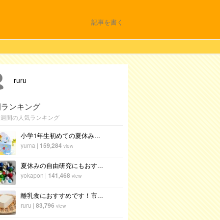
記事を書く
ruru
間ランキング
1週間の人気ランキング
小学1年生初めての夏休み...
yuma
|
159,284
view
夏休みの自由研究にもおす...
yokapon
|
141,468
view
離乳食におすすめです！市...
ruru
|
83,796
view