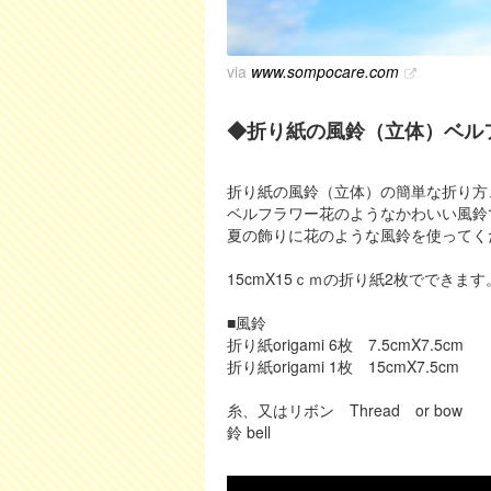
via
www.sompocare.com
◆折り紙の風鈴（立体）ベル
折り紙の風鈴（立体）の簡単な折り方
ベルフラワー花のようなかわいい風鈴
夏の飾りに花のような風鈴を使ってく
15cmX15ｃｍの折り紙2枚でできます
■風鈴
折り紙origami 6枚 7.5cmX7.5cm
折り紙origami 1枚 15cmX7.5cm
糸、又はリボン Thread or bow
鈴 bell