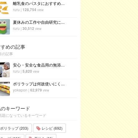
離乳食のパスタにおすすめ...
ruru
|
128,754
view
夏休みの工作や自由研究に...
ruru
|
30,512
view
すすめの記事
目の記事
安心・安全な食品用の無添...
ruru
|
5,820
view
ポリラップは何故使いにく...
yokapon
|
62,979
view
気のキーワード
話題になっているキーワード
ポリラップ (203)
レシピ (692)