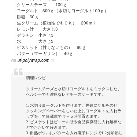
クリームチーズ 100ｇ
ヨーグルト 300ｇ（水切りヨーグルト100ｇ）
砂糖 60ｇ
生クリーム（植物性でもＯＫ） 200ｍｌ
レモン汁 大さじ3
ゼラチン 小さじ3
水 大さじ3
ビスケット（甘くないもの） 80ｇ
バター（マーガリン） 40ｇ
via
uf-polywrap.com
調理レシピ
クリームチーズと水切りヨーグルトをミックスした、
ヘルシーでも濃厚なレアチーズケーキです。
1. 水切りヨーグルトを作ります。丼鉢にザルをのせ、
クッキングペーパーをしいた上にヨーグルトを入れラ
ップをして冷蔵庫で４～５時間置きます。
2. ビスケットはビニール袋や食品保存袋に入れ麺棒な
どでたたいて砕きます。
3. 耐熱ボウルにバターを入れ電子レンジで1.2分加熱し