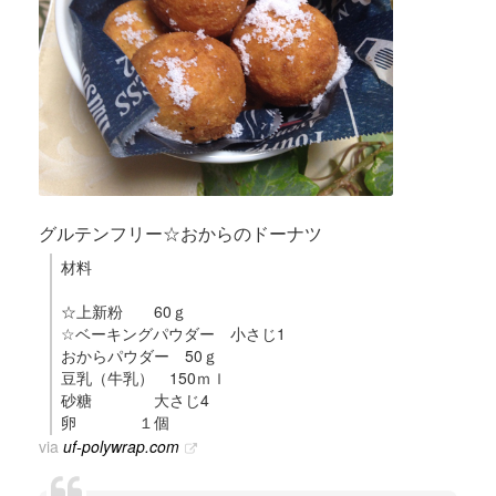
グルテンフリー☆おからのドーナツ
材料
☆上新粉 60ｇ
☆ベーキングパウダー 小さじ1
おからパウダー 50ｇ
豆乳（牛乳） 150ｍｌ
砂糖 大さじ4
卵 １個
via
uf-polywrap.com