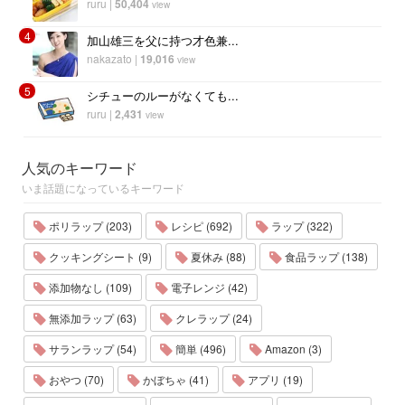
ruru
|
50,404
view
4
加山雄三を父に持つ才色兼...
nakazato
|
19,016
view
5
シチューのルーがなくても...
ruru
|
2,431
view
人気のキーワード
いま話題になっているキーワード
ポリラップ (203)
レシピ (692)
ラップ (322)
クッキングシート (9)
夏休み (88)
食品ラップ (138)
添加物なし (109)
電子レンジ (42)
無添加ラップ (63)
クレラップ (24)
サランラップ (54)
簡単 (496)
Amazon (3)
おやつ (70)
かぼちゃ (41)
アプリ (19)