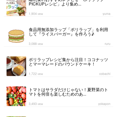
PICKUPレシピ」より集め...
1,904
yuma
view
食品用無添加ラップ「ポリラップ」を利用
して『ライスバーガー』を作ろう♪
3,088
ruru
view
ポリラップレシピ集から注目！ココナッツ
とマーマレードのパウンドケーキ！
1,722
cobachi
view
トマトはサラダだけじゃない！夏野菜のト
マトを何倍も楽しむためのあ...
3,493
yokapon
view