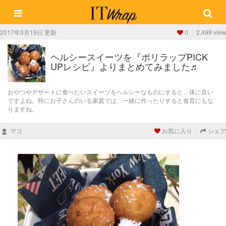
2017年3月19日 更新
0
2,499 view
ヘルシースイーツを『ポリラップPICK
UPレシピ』よりまとめてみました♬
おやつやデザートに食べたいスイーツをヘルシーなものにすると、体に良い
ですよね。特にお子さんのいる家庭では、一緒に作ったりすると食育にもな
りますね。
マコ
お気に入り
シェア