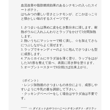
血流改善や脂肪燃焼効果のあるシナモンの入ったスイ
ートポテト。
はちみつの優しい甘さとシナモンが、どこかほっこり
と懐かしい味のするスイーツです。
1. さつまいもは厚めに皮をむき数分水に浸します。耐
熱ボウルに入れふんわりとラップをかけて5分間加熱
します。
2. 熱いうちにマッシャーで軽く潰し、☆を加えてさら
につぶしながらよく混ぜます。
3. ラップでキャンディーのように包んでさつまいも型
に成形します。
4. アルミホイルにサラダ油を薄く塗り、ラップをはが
した3の形を整えて並べ、表面に溶き卵を塗ります。
5. オーブントースターで8分焼けば出来上がり。
（ポイント）
・レンジ加熱後のさつまいもの水分により、成形しや
すいように牛乳の量を調節して下さい。
・クッキングペーパーをしく場合はサラダ油は不要で
す。
via
ダイエットおやつ☆ハニーシナモンポテト - ポリラッ