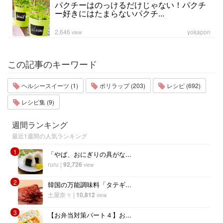
パクチーはのっけるだけじゃない！パクチ
ー好きにはたまらないパクチ...
2,646
yokapon
view
この記事のキーワード
ヘルシースイーツ (1)
ポリラップ (203)
レシピ (692)
レシピ集 (9)
週間ランキング
最近1週間の人気ランキング
1
「やば、おにぎりの具がな...
ruru
|
92,726
view
2
韓国の万能調味料「タテギ...
土屋奈々
|
10,812
view
3
【お弁当対策パート４】お...