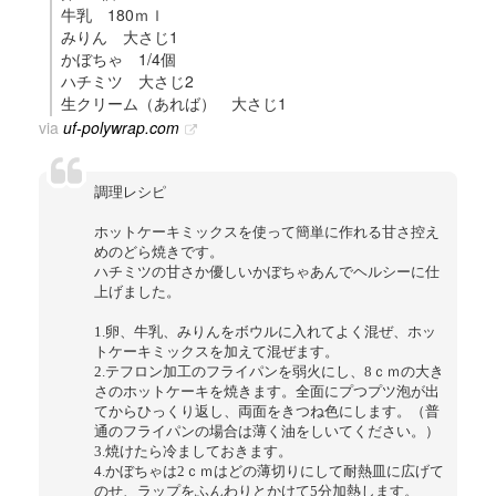
牛乳 180ｍｌ
みりん 大さじ1
かぼちゃ 1/4個
ハチミツ 大さじ2
生クリーム（あれば） 大さじ1
via
uf-polywrap.com
調理レシピ
ホットケーキミックスを使って簡単に作れる甘さ控え
めのどら焼きです。
ハチミツの甘さか優しいかぼちゃあんでヘルシーに仕
上げました。
1.卵、牛乳、みりんをボウルに入れてよく混ぜ、ホッ
トケーキミックスを加えて混ぜます。
2.テフロン加工のフライパンを弱火にし、8ｃｍの大き
さのホットケーキを焼きます。全面にプつプツ泡が出
てからひっくり返し、両面をきつね色にします。（普
通のフライパンの場合は薄く油をしいてください。）
3.焼けたら冷ましておきます。
4.かぼちゃは2ｃｍはどの薄切りにして耐熱皿に広げて
のせ、ラップをふんわりとかけて5分加熱します。