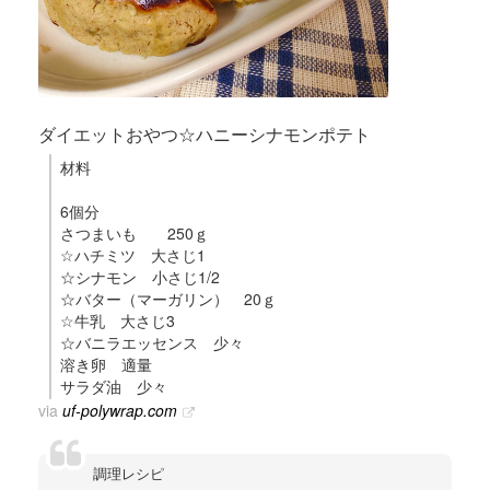
ダイエットおやつ☆ハニーシナモンポテト
材料
6個分
さつまいも 250ｇ
☆ハチミツ 大さじ1
☆シナモン 小さじ1/2
☆バター（マーガリン） 20ｇ
☆牛乳 大さじ3
☆バニラエッセンス 少々
溶き卵 適量
サラダ油 少々
via
uf-polywrap.com
調理レシピ