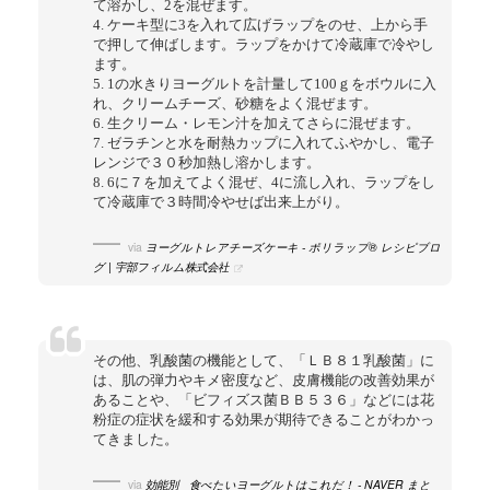
て溶かし、2を混ぜます。
4. ケーキ型に3を入れて広げラップをのせ、上から手
で押して伸ばします。ラップをかけて冷蔵庫で冷やし
ます。
5. 1の水きりヨーグルトを計量して100ｇをボウルに入
れ、クリームチーズ、砂糖をよく混ぜます。
6. 生クリーム・レモン汁を加えてさらに混ぜます。
7. ゼラチンと水を耐熱カップに入れてふやかし、電子
レンジで３０秒加熱し溶かします。
8. 6に７を加えてよく混ぜ、4に流し入れ、ラップをし
て冷蔵庫で３時間冷やせば出来上がり。
via
ヨーグルトレアチーズケーキ - ポリラップ® レシピブロ
グ | 宇部フィルム株式会社
その他、乳酸菌の機能として、「ＬＢ８１乳酸菌」に
は、肌の弾力やキメ密度など、皮膚機能の改善効果が
あることや、「ビフィズス菌ＢＢ５３６」などには花
粉症の症状を緩和する効果が期待できることがわかっ
てきました。
via
効能別 食べたいヨーグルトはこれだ！ - NAVER まと