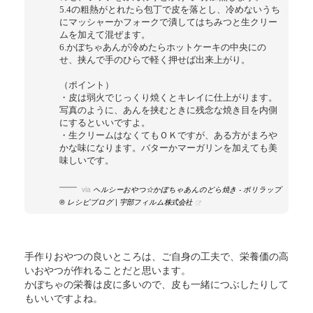
5.4の粗熱がとれたら包丁で皮を落とし、冷めないうち
にマッシャーかフォークで潰してはちみつと生クリー
ムを加えて混ぜます。
6.かぼちゃあんが冷めたらホットケーキの中央にの
せ、挟んで手のひらで軽く押せば出来上がり。
（ポイント）
・皮は弱火でじっくり焼くとキレイに仕上がります。
写真のように、あんを挟むときに残念な焼き目を内側
にするといいですよ。
・生クリームはなくてもＯＫですが、ある方がまろや
かな味になります。バターかマーガリンを加えても美
味しいです。
via
ヘルシーおやつ☆かぼちゃあんのどら焼き - ポリラップ
® レシピブログ | 宇部フィルム株式会社
手作りおやつの良いところは、ご自身の工夫で、栄養価の高
いおやつが作れることだと思います。
かぼちゃの栄養は皮に多いので、皮も一緒につぶしたりして
もいいですよね。