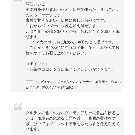
調理レシピ
小麦粉を使わずおからと上新粉で作った、食べごたえ
のあるドーナツです。
素朴な甘さがおいしい体に優しいおやつです♪
1. おからパウダーに豆乳を加え混ぜます。
2. 溶き卵・砂糖を混ぜてから、合わせた☆を加えて混
ぜます。
3. 3ｃｍ大のボールに丸めて180℃の油で揚げます。
4. こんがりきつね色になれば出来上がり。お好みで砂
糖をかけてお召し上がりください。
（ポイント）
・抹茶やココアを☆に混ぜてアレンジができます。
via
グルテンフリー☆おからのドーナツ - ポリラップ® レシ
ピブログ | 宇部フィルム株式会社
グルテンの含まれないグルテンフリーの食品を摂るこ
とは、血糖値の急激な上昇を避け、脂肪の蓄積を防
ぎ、ひいてはダイエット効果をもたらすと考えらえて
います。