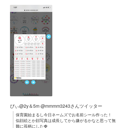
ぴぃ@2y＆5m @mmmm3243さんツイッター
保育園始まるし今日ネームズでお名前シール作った！
似顔絵とか顔写真は成長してから嫌がるかなと思って無
難に苺柄にした🍓