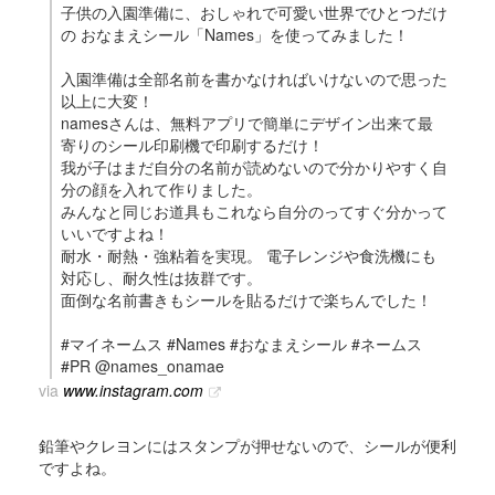
子供の入園準備に、おしゃれで可愛い世界でひとつだけ
の おなまえシール「Names」を使ってみました！
入園準備は全部名前を書かなければいけないので思った
以上に大変！
namesさんは、無料アプリで簡単にデザイン出来て最
寄りのシール印刷機で印刷するだけ！
我が子はまだ自分の名前が読めないので分かりやすく自
分の顔を入れて作りました。
みんなと同じお道具もこれなら自分のってすぐ分かって
いいですよね！
耐水・耐熱・強粘着を実現。 電子レンジや食洗機にも
対応し、耐久性は抜群です。
面倒な名前書きもシールを貼るだけで楽ちんでした！
#マイネームス #Names #おなまえシール #ネームス
#PR @names_onamae
via
www.instagram.com
鉛筆やクレヨンにはスタンプが押せないので、シールが便利
ですよね。