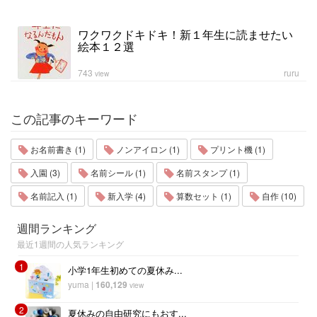
ワクワクドキドキ！新１年生に読ませたい
絵本１２選
743
ruru
view
この記事のキーワード
お名前書き (1)
ノンアイロン (1)
プリント機 (1)
入園 (3)
名前シール (1)
名前スタンプ (1)
名前記入 (1)
新入学 (4)
算数セット (1)
自作 (10)
週間ランキング
最近1週間の人気ランキング
1
小学1年生初めての夏休み...
yuma
|
160,129
view
2
夏休みの自由研究にもおす...