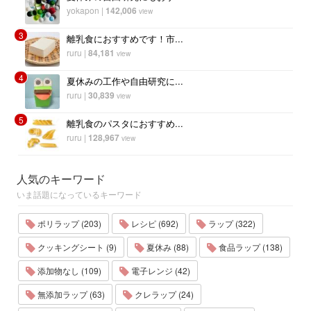
yokapon
|
142,006
view
3
離乳食におすすめです！市...
ruru
|
84,181
view
4
夏休みの工作や自由研究に...
ruru
|
30,839
view
5
離乳食のパスタにおすすめ...
ruru
|
128,967
view
人気のキーワード
いま話題になっているキーワード
ポリラップ (203)
レシピ (692)
ラップ (322)
クッキングシート (9)
夏休み (88)
食品ラップ (138)
添加物なし (109)
電子レンジ (42)
無添加ラップ (63)
クレラップ (24)