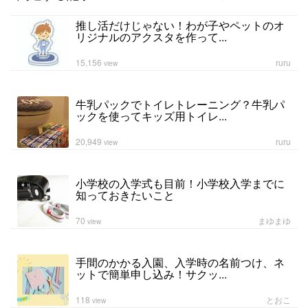
推し活だけじゃない！わが子やペットのオ
リジナルのアクスタを作って...
15,156
ruru
view
牛乳パックでトイレトレーニング？牛乳パ
ックを使ってキッズ用トイレ...
20,949
ruru
view
小学校の入学式も目前！小学校入学までに
知っておきたいこと
70
まゆまゆ
view
手間のかかる入園、入学時の名前つけ、ネ
ットで簡単申し込み！サクッ...
118
とおこ
view