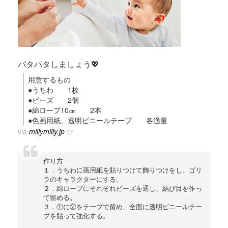
パタパタしましょう💖
用意するもの
●うちわ 1枚
●ビーズ 2個
●綿ロープ10㎝ 2本
●色画用紙、透明ビニールテープ 各適量
via
millymilly.jp
作り方
１．うちわに画用紙を貼りつけて飾りつけをし、ゴリ
ラのキャラクターにする。
２．綿ロープにそれぞれビーズを通し、結び目を作っ
て留める。
３．①に②をテープで留め、全面に透明ビニールテー
プを貼って強化する。