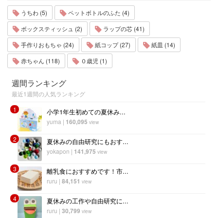
うちわ (5)
ペットボトルのふた (4)
ボックスティッシュ (2)
ラップの芯 (41)
手作りおもちゃ (24)
紙コップ (27)
紙皿 (14)
赤ちゃん (118)
０歳児 (1)
週間ランキング
最近1週間の人気ランキング
1
小学1年生初めての夏休み...
yuma
|
160,095
view
2
夏休みの自由研究にもおす...
yokapon
|
141,975
view
3
離乳食におすすめです！市...
ruru
|
84,151
view
4
夏休みの工作や自由研究に...
ruru
|
30,799
view