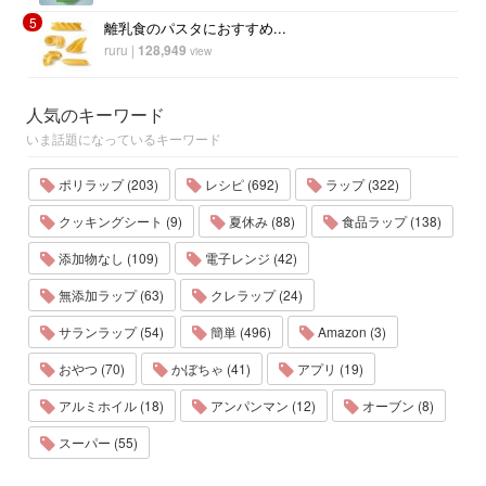
5
離乳食のパスタにおすすめ...
ruru
|
128,949
view
人気のキーワード
いま話題になっているキーワード
ポリラップ (203)
レシピ (692)
ラップ (322)
クッキングシート (9)
夏休み (88)
食品ラップ (138)
添加物なし (109)
電子レンジ (42)
無添加ラップ (63)
クレラップ (24)
サランラップ (54)
簡単 (496)
Amazon (3)
おやつ (70)
かぼちゃ (41)
アプリ (19)
アルミホイル (18)
アンパンマン (12)
オーブン (8)
スーパー (55)