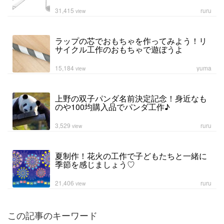
31,415
ruru
view
ラップの芯でおもちゃを作ってみよう！リ
サイクル工作のおもちゃで遊ぼうよ
15,184
yuma
view
上野の双子パンダ名前決定記念！身近なも
のや100均購入品でパンダ工作♪
3,529
ruru
view
夏制作！花火の工作で子どもたちと一緒に
季節を感じましょう♡
21,406
ruru
view
この記事のキーワード