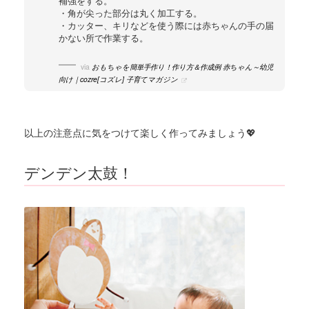
補強をする。
・角が尖った部分は丸く加工する。
・カッター、キリなどを使う際には赤ちゃんの手の届
かない所で作業する。
via
おもちゃを簡単手作り！作り方＆作成例 赤ちゃん～幼児
向け｜cozre[コズレ] 子育てマガジン
以上の注意点に気をつけて楽しく作ってみましょう💖
デンデン太鼓！