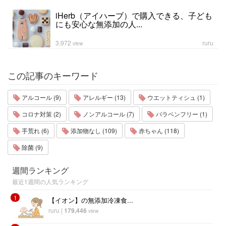
iHerb（アイハーブ）で購入できる、子ども
にも安心な無添加の人...
3,972
ruru
view
この記事のキーワード
アルコール (9)
アレルギー (13)
ウエットティシュ (1)
コロナ対策 (2)
ノンアルコール (7)
パラベンフリー (1)
手荒れ (6)
添加物なし (109)
赤ちゃん (118)
除菌 (9)
週間ランキング
最近1週間の人気ランキング
1
【イオン】の無添加冷凍食...
ruru
|
179,446
view