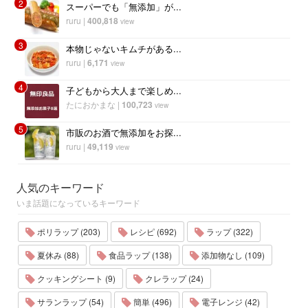
2
スーパーでも「無添加」が...
ruru
|
400,818
view
3
本物じゃないキムチがある...
ruru
|
6,171
view
4
子どもから大人まで楽しめ...
たにおかまな
|
100,723
view
5
市販のお酒で無添加をお探...
ruru
|
49,119
view
人気のキーワード
いま話題になっているキーワード
ポリラップ (203)
レシピ (692)
ラップ (322)
夏休み (88)
食品ラップ (138)
添加物なし (109)
クッキングシート (9)
クレラップ (24)
サランラップ (54)
簡単 (496)
電子レンジ (42)