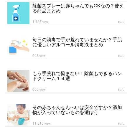
除菌スプレーは赤ちゃんでもOKなの？使え
る商品まとめ
1,325
ruru
view
毎日の消毒で手が荒れていませんか？手肌
に優しいアルコール消毒液まとめ
648
ruru
view
もう手荒れで悩まない！除菌もできるハン
ドクリーム１４選
666
ruru
view
その赤ちゃんせんべいは安全ですか？添加
物が入っていないものを選ぼう
11,515
ruru
view