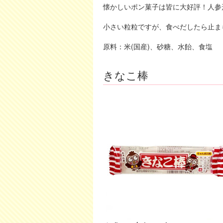
懐かしいポン菓子は皆に大好評！人参
小さい粒粒ですが、食べだしたら止ま
原料：米(国産)、砂糖、水飴、食塩
きなこ棒