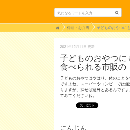
H
料理・お弁当
o
m
e
2021年12月11日 更新
子どものおやつに
食べられる市販の
子どものおやつはやはり、体のことを
ですよね。スーパーやコンビニでは無
りますが、探せば意外とあるんですよ
てみてくださいね。
にんじん