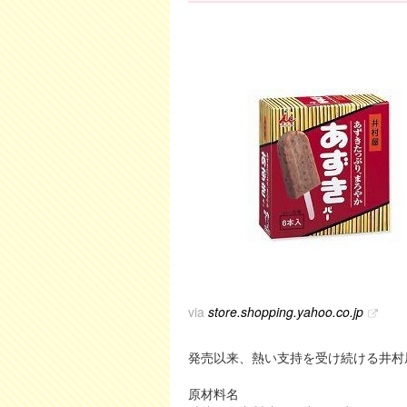
via
store.shopping.yahoo.co.jp
発売以来、熱い支持を受け続ける井村
原材料名