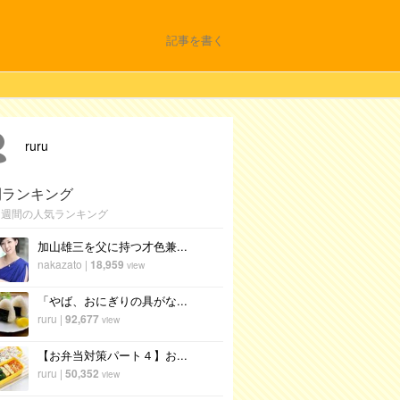
記事を書く
ruru
間ランキング
1週間の人気ランキング
加山雄三を父に持つ才色兼...
nakazato
|
18,959
view
「やば、おにぎりの具がな...
ruru
|
92,677
view
【お弁当対策パート４】お...
ruru
|
50,352
view