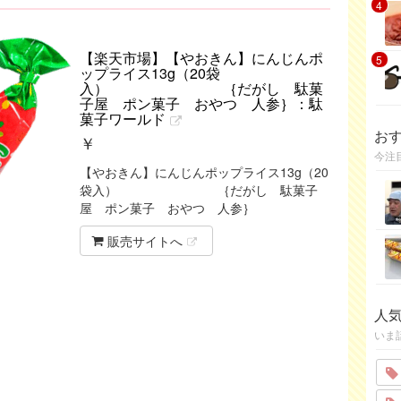
4
【楽天市場】【やおきん】にんじんポ
5
ップライス13g（20袋
入） ｛だがし 駄菓
子屋 ポン菓子 おやつ 人参｝：駄
菓子ワールド
お
￥
今注
【やおきん】にんじんポップライス13g（20
袋入） ｛だがし 駄菓子
屋 ポン菓子 おやつ 人参｝
販売サイトへ
人
いま