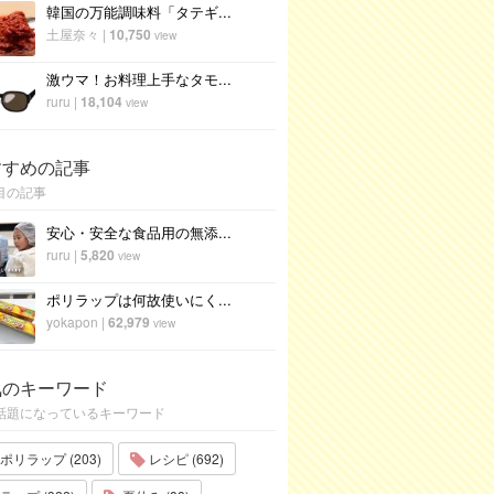
韓国の万能調味料「タテギ...
土屋奈々
|
10,750
view
激ウマ！お料理上手なタモ...
ruru
|
18,104
view
すすめの記事
目の記事
安心・安全な食品用の無添...
ruru
|
5,820
view
ポリラップは何故使いにく...
yokapon
|
62,979
view
気のキーワード
話題になっているキーワード
ポリラップ (203)
レシピ (692)