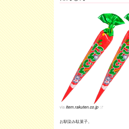
via
item.rakuten.co.jp
お馴染み駄菓子。