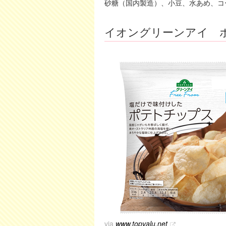
砂糖（国内製造）、小豆、水あめ、コ
イオングリーンアイ 
via
www.topvalu.net