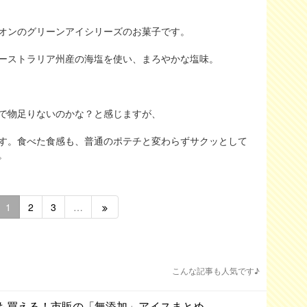
オンのグリーンアイシリーズのお菓子です。
ーストラリア州産の海塩を使い、まろやかな塩味。
で物足りないのかな？と感じますが、
す。食べた食感も、普通のポテチと変わらずサクッとして
。
1
2
3
…
こんな記事も人気です♪
も買える！市販の「無添加」アイスまとめ