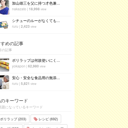
加山雄三を父に持つ才色兼...
nakazato
|
18,998
view
シチューのルーがなくても...
ruru
|
2,423
view
すすめの記事
目の記事
ポリラップは何故使いにく...
yokapon
|
62,980
view
安心・安全な食品用の無添...
ruru
|
5,821
view
気のキーワード
話題になっているキーワード
ポリラップ (203)
レシピ (692)