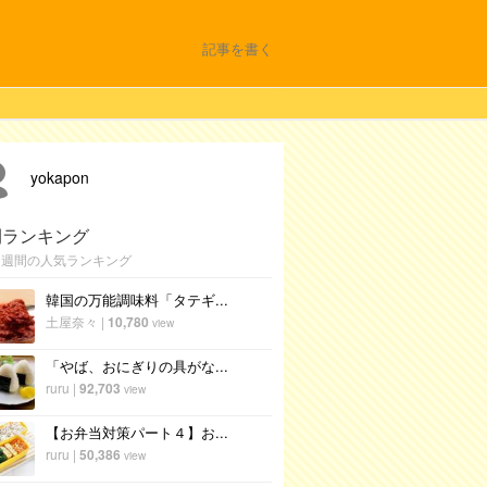
記事を書く
yokapon
間ランキング
1週間の人気ランキング
韓国の万能調味料「タテギ...
土屋奈々
|
10,780
view
「やば、おにぎりの具がな...
ruru
|
92,703
view
【お弁当対策パート４】お...
ruru
|
50,386
view