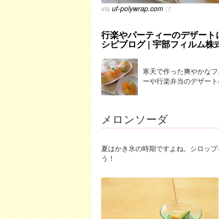
via
uf-polywrap.com
行楽やパーティーのデザートに
シピブログ | 宇部フィルム株
寒天で作った爽やかなフ
ーや行楽弁当のデザート
メロンソーダ
夏はかき氷の時期ですよね。シロップ
う！