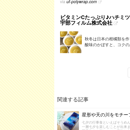
via
uf-polywrap.com
ビタミンCたっぷり♪ハチミツか
宇部フィルム株式会社
秋冬は日本の柑橘類を作
酸味のかぼすと、コクの
関連する記事
星形や天の川をモチー
七夕の行事食といえばそうめ
一層七夕を楽しむことが出来