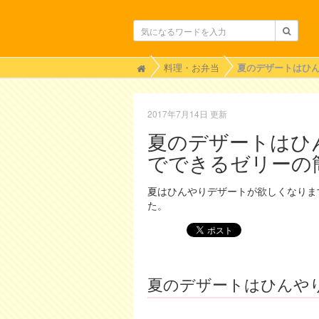
H
料理・お弁当
o
m
e
2017年7月14日 更新
夏のデザートはひ
でできるゼリーの
夏はひんやりデザートが欲しくなりま
た。
夏のデザートはひんや