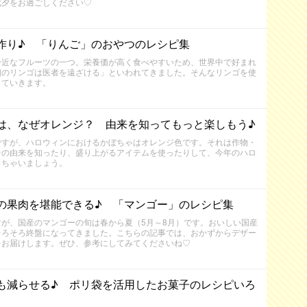
七夕をお過ごしください♡
作り♪ 「りんご」のおやつのレシピ集
身近なフルーツの一つ。栄養価が高く食べやすいため、世界中で好まれ
個のリンゴは医者を遠ざける」といわれてきました。そんなリンゴを使
していきます。
は、なぜオレンジ？ 由来を知ってもっと楽しもう♪
ですが、ハロウィンにおけるかぼちゃはオレンジ色です。それは作物・
その由来を知ったり、盛り上がるアイテムを使ったりして、今年のハロ
しちゃいましょう。
の果肉を堪能できる♪ 「マンゴー」のレシピ集
が、国産のマンゴーの旬は春から夏（5月～8月）です。おいしい国産
そろそろ終盤になってきました。こちらの記事では、おかずからデザー
をお届けします。ぜひ、参考にしてみてくださいね♡
も減らせる♪ ポリ袋を活用したお菓子のレシピいろ