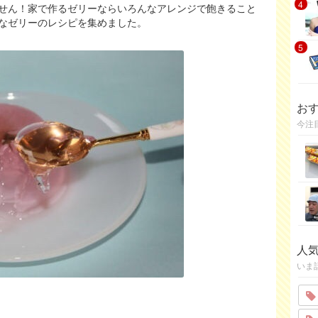
4
せん！家で作るゼリーならいろんなアレンジで飽きること
なゼリーのレシピを集めました。
5
お
今注
人
いま