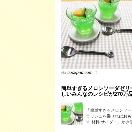
via
cookpad.com
簡単すぎるメロンソーダゼリー 
しいみんなのレシピが270万
「簡単すぎるメロンソー
ラッシュを乗せればおも
す 材料:サイダー、かき