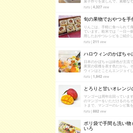
菓子作りを楽しんで、素敵な
ruru
|
4,327
view
旬の果物でおやつを手
りんごは、手軽に食べられて
ています。欧米では「一日一
用したおやつレシピをご紹介
ruru
|
211
view
ハロウィンのかぼちゃ
日本のかぼちゃは緑色が主流
果実の収穫を表す色だから。
ウィンはとことんエンジョイ
ruru
|
1,942
view
とろりと甘いオレンジ
マンゴーは周年出回っています
のマンゴーをいただけるのも
トまで、マンゴーのレシピ集
ruru
|
882
view
ポリ袋で手間も洗い物
いろ