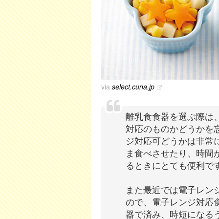
via
select.cuna.jp
離乳食食器を選ぶ際は
対応のものかどうかを
ジ対応可どうかは非常
ま食べさせたり、時間
るときにとても便利で
また最近では電子レン
ので、電子レンジ対応
器で済み、時短になる