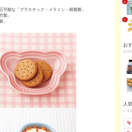
4
応可能な「プラスチック・メラミン・樹脂製」
竹製」
5
製」
お
今注
人
いま