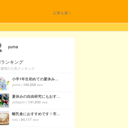
記事を書く
yuma
間ランキング
1週間の人気ランキング
小学1年生初めての夏休み...
yuma
|
160,058
view
夏休みの自由研究にもおす...
yokapon
|
141,930
view
離乳食におすすめです！市...
ruru
|
84,117
view