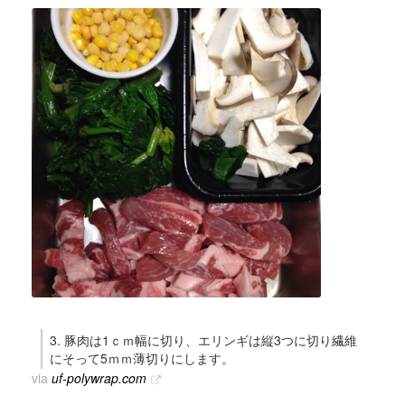
3. 豚肉は1ｃｍ幅に切り、エリンギは縦3つに切り繊維
にそって5ｍｍ薄切りにします。
via
uf-polywrap.com