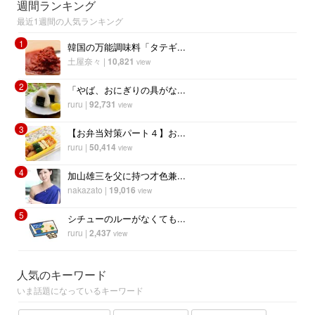
週間ランキング
最近1週間の人気ランキング
1
韓国の万能調味料「タテギ...
土屋奈々
|
10,821
view
2
「やば、おにぎりの具がな...
ruru
|
92,731
view
3
【お弁当対策パート４】お...
ruru
|
50,414
view
4
加山雄三を父に持つ才色兼...
nakazato
|
19,016
view
5
シチューのルーがなくても...
ruru
|
2,437
view
人気のキーワード
いま話題になっているキーワード