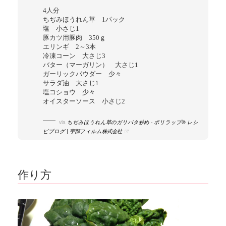
4人分
ちぢみほうれん草 1パック
塩 小さじ1
豚カツ用豚肉 350ｇ
エリンギ 2～3本
冷凍コーン 大さじ3
バター（マーガリン） 大さじ1
ガーリックパウダー 少々
サラダ油 大さじ1
塩コショウ 少々
オイスターソース 小さじ2
via
ちぢみほうれん草のガリバタ炒め - ポリラップ® レシ
ピブログ | 宇部フィルム株式会社
作り方