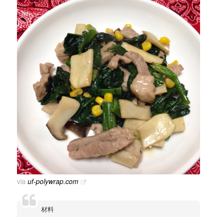
via
uf-polywrap.com
材料