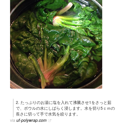
2. たっぷりのお湯に塩を入れて沸騰させ1をさっと茹
で、ボウルの水にしばらく浸します。水を切り5ｃｍの
長さに切って手で水気を絞ります。
via
uf-polywrap.com