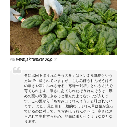
via
www.jakitamirai.or.jp
冬に出回るほうれんそうの多くはトンネル栽培という
方法で生産されていますが、ちぢみほうれんそうは冬
の寒さや霜にふれさせる「寒締め栽培」という方法で
育てられます。寒さにあてられたほうれんそうは、厚
めの葉の表面にぎゅっと縮んだようなシワが入りま
す。この葉から「ちぢみほうれんそう」と呼ばれてい
ます。 また、見た目も一般的なほうれん草は葉が立っ
ているのに対して、ちぢみほうれんそうは、寒さにさ
らされて生育するため、地面に張り付くような姿とな
ります。