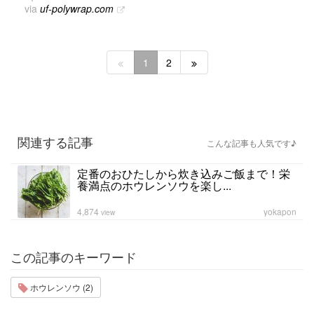
via
uf-polywrap.com
1
2
関連する記事
こんな記事も人気です♪
定番のおひたしから炊き込みご飯まで！栄
養満点のホウレンソウを楽し...
4,874
yokapon
view
この記事のキーワード
ホウレンソウ (2)