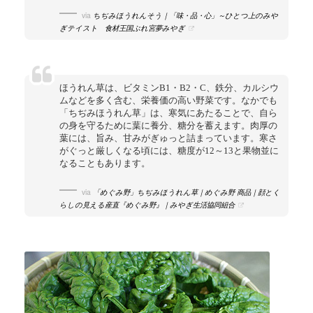
via
ちぢみほうれんそう｜「味・品・心」～ひとつ上のみや
ぎテイスト 食材王国ぷれ宮夢みやぎ
ほうれん草は、ビタミンB1・B2・C、鉄分、カルシウ
ムなどを多く含む、栄養価の高い野菜です。なかでも
「ちぢみほうれん草」は、寒気にあたることで、自ら
の身を守るために葉に養分、糖分を蓄えます。肉厚の
葉には、旨み、甘みがぎゅっと詰まっています。寒さ
がぐっと厳しくなる頃には、糖度が12～13と果物並に
なることもあります。
via
「めぐみ野」ちぢみほうれん草｜めぐみ野 商品｜顔とく
らしの見える産直『めぐみ野』｜みやぎ生活協同組合