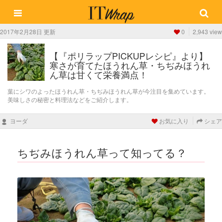
2017年2月28日 更新
0
2,943 view
【『ポリラップPICKUPレシピ』より】
寒さが育てたほうれん草・ちぢみほうれ
ん草は甘くて栄養満点！
葉にシワのよったほうれん草・ちぢみほうれん草が今注目を集めています。
美味しさの秘密と料理法などをご紹介します。
ヨーダ
お気に入り
シェア
ちぢみほうれん草って知ってる？