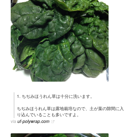
1. ちぢみほうれん草は十分に洗います。
ちぢみほうれん草は露地栽培なので、土が葉の隙間に入
り込んでいることも多いですよ。
via
uf-polywrap.com