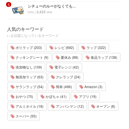
5
シチューのルーがなくても...
ruru
|
2,423
view
人気のキーワード
いま話題になっているキーワード
ポリラップ (203)
レシピ (692)
ラップ (322)
クッキングシート (9)
夏休み (88)
食品ラップ (138)
添加物なし (109)
電子レンジ (42)
無添加ラップ (63)
クレラップ (24)
サランラップ (54)
簡単 (496)
Amazon (3)
おやつ (70)
かぼちゃ (41)
アプリ (19)
アルミホイル (18)
アンパンマン (12)
オーブン (8)
スーパー (55)