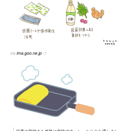
via
ima.goo.ne.jp
定番の卵焼きも半熟は危険です。しっかり火を通しまし