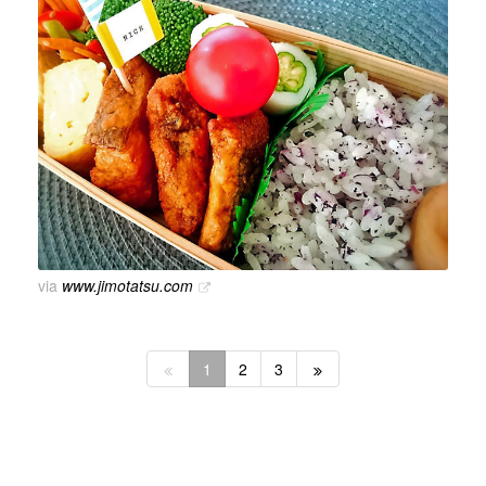
via
www.jimotatsu.com
1
2
3