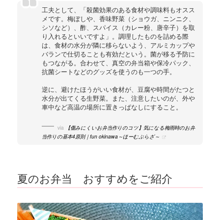
工夫として、「殺菌効果のある食材や調味料もオスス
メです。梅ぼしや、香味野菜（ショウガ、ニンニク、
シソなど）、酢、スパイス（カレー粉、唐辛子）を取
り入れるといいですよ」。調理したものを詰める際
は、食材の水分が隣に移らないよう、アルミカップや
バランで仕切ることも有効だという。菌が移る予防に
もつながる。合わせて、真空の弁当箱や保冷パック、
抗菌シートなどのグッズを使うのも一つの手。
逆に、避けたほうがいい食材が、豆腐や時間がたつと
水分が出てくる生野菜。また、注意したいのが、外や
車中など高温の場所に置きっぱなしにすること。
via
【傷みにくいお弁当作りのコツ】気になる梅雨時のお弁
当作りの基本4原則｜fun okinawa～ほーむぷらざ～
夏のお弁当 おすすめをご紹介