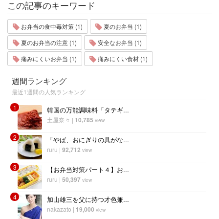
この記事のキーワード
お弁当の食中毒対策 (1)
夏のお弁当 (1)
夏のお弁当の注意 (1)
安全なお弁当 (1)
痛みにくいお弁当 (1)
痛みにくい食材 (1)
週間ランキング
最近1週間の人気ランキング
1
韓国の万能調味料「タテギ...
土屋奈々
|
10,785
view
2
「やば、おにぎりの具がな...
ruru
|
92,712
view
3
【お弁当対策パート４】お...
ruru
|
50,397
view
4
加山雄三を父に持つ才色兼...
nakazato
|
19,000
view