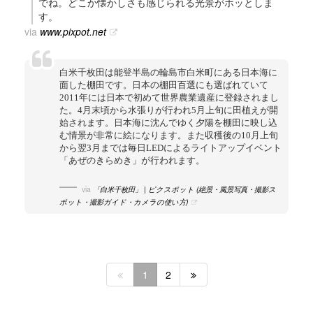
でね。どこか懐かしさも感じられる光景がホッとしま
す。
via
www.pixpot.net
白米千枚田は能登半島の輪島市白米町にある日本海に
面した棚田です。日本の棚田百選にも選ばれていて
2011年には日本で初めて世界農業遺産に登録されまし
た。4月末頃から水張りが行われ5月上旬に田植えが開
始されます。日本海に沈んでゆく夕陽を棚田に映し込
む情景が非常に絵になります。また収穫後の10月上旬
から翌3月までは毎日LEDによるライトアップイベント
「あぜのきらめき」が行われます。
via
「白米千枚田」 | ピクスポット (絶景・風景写真・撮影ス
ポット・撮影ガイド・カメラの使い方)
1
2