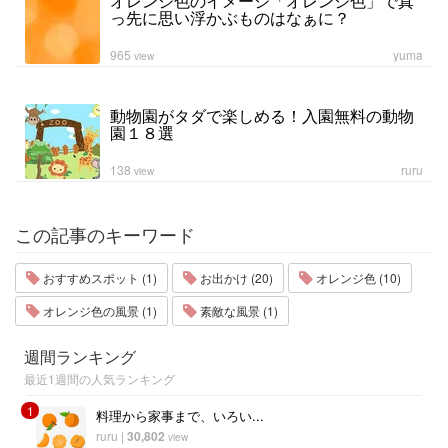
オレンジ色のイメージ「オレンジ色」で真
っ先に思い浮かぶものはなぁに？
965
yuma
view
動物園がタダで楽しめる！入園無料の動物
園１８選
138
ruru
view
この記事のキーワード
おすすめスポット (1)
お出かけ (20)
オレンジ色 (10)
オレンジ色の風景 (1)
素敵な風景 (1)
週間ランキング
最近1週間の人気ランキング
1
料理から家事まで、いろい...
ruru
|
30,802
view