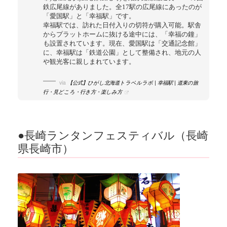
鉄広尾線がありました。全17駅の広尾線にあったのが
「愛国駅」と「幸福駅」です。
幸福駅では、訪れた日付入りの切符が購入可能。駅舎
からプラットホームに抜ける途中には、「幸福の鐘」
も設置されています。現在、愛国駅は「交通記念館」
に、幸福駅は「鉄道公園」として整備され、地元の人
や観光客に親しまれています。
via
【公式】ひがし北海道トラベルラボ | 幸福駅 | 道東の旅
行・見どころ・行き方・楽しみ方
●長崎ランタンフェスティバル（長崎
県長崎市）