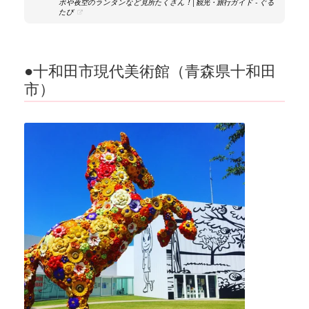
ボや夜空のランタンなど見所たくさん！│観光・旅行ガイド - ぐる
たび
●十和田市現代美術館（青森県十和田
市）