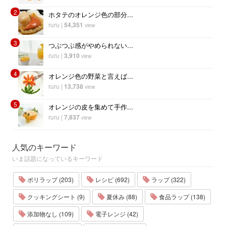
2
ホタテのオレンジ色の部分...
ruru
|
54,351
view
3
つぶつぶ感がやめられない...
ruru
|
3,910
view
4
オレンジ色の野菜と言えば...
ruru
|
13,738
view
5
オレンジの皮を集めて手作...
ruru
|
7,837
view
人気のキーワード
いま話題になっているキーワード
ポリラップ (203)
レシピ (692)
ラップ (322)
クッキングシート (9)
夏休み (88)
食品ラップ (138)
添加物なし (109)
電子レンジ (42)