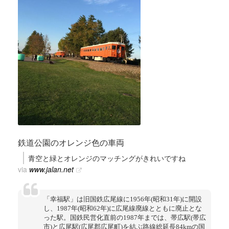
鉄道公園のオレンジ色の車両
青空と緑とオレンジのマッチングがきれいですね
via
www.jalan.net
「幸福駅」は旧国鉄広尾線に1956年(昭和31年)に開設
し、1987年(昭和62年)に広尾線廃線とともに廃止とな
った駅。国鉄民営化直前の1987年までは、帯広駅(帯広
市)と広尾駅(広尾郡広尾町)を結ぶ路線総延長84kmの国