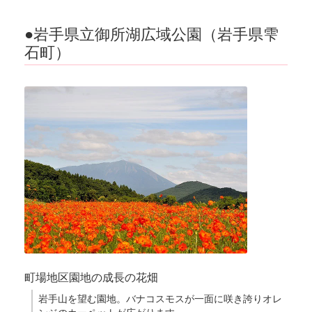
●岩手県立御所湖広域公園（岩手県雫
石町）
町場地区園地の成長の花畑
岩手山を望む園地。バナコスモスが一面に咲き誇りオレ