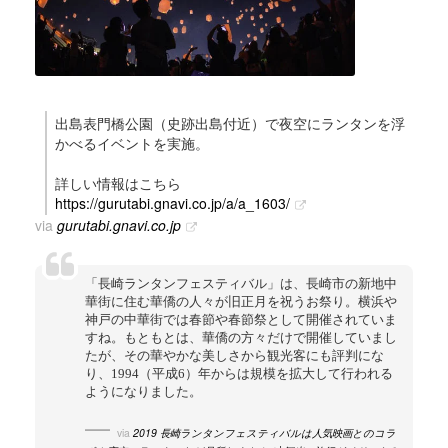
出島表門橋公園（史跡出島付近）で夜空にランタンを浮
かべるイベントを実施。
詳しい情報はこちら
https://gurutabi.gnavi.co.jp/a/a_1603/
via
gurutabi.gnavi.co.jp
「長崎ランタンフェスティバル」は、長崎市の新地中
華街に住む華僑の人々が旧正月を祝うお祭り。横浜や
神戸の中華街では春節や春節祭として開催されていま
すね。もともとは、華僑の方々だけで開催していまし
たが、その華やかな美しさから観光客にも評判にな
り、1994（平成6）年からは規模を拡大して行われる
ようになりました。
via
2019 長崎ランタンフェスティバルは人気映画とのコラ