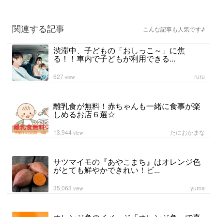
関連する記事
こんな記事も人気です♪
渋滞中、子どもの「おしっこ～」に焦
る！！車内で子どもが利用できる...
627
ruru
view
離乳食が無料！赤ちゃんも一緒に食事が楽
しめるお店６選☆
13,944
たにおかまな
view
サツマイモの『あやこまち』はオレンジ色
がとても鮮やかできれい！ビ...
35,063
yuma
view