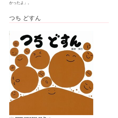
かったよ」。
つち どすん
via
www.amazon.co.jp