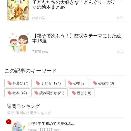
子どもたちの大好きな「どんぐり」がテー
マの絵本まとめ
228
ruru
view
【親子で読もう！】防災をテーマにした絵
本16選
7,075
ruru
view
この記事のキーワード
外遊び (7)
子ども (194)
砂場 (2)
砂遊び (3)
絵本 (47)
読み聞かせ (21)
遊び (18)
週間ランキング
最近1週間の人気ランキング
1
小学1年生初めての夏休み...
yuma
|
159,809
view