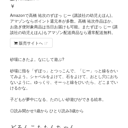
￥
Amazonで高橋 祐次のずぼっ じー (講談社の幼児えほん)。
アマゾンならポイント還元本が多数。高橋 祐次作品ほか、
お急ぎ便対象商品は当日お届けも可能。またずぼっ じー (講
談社の幼児えほん)もアマゾン配送商品なら通常配送無料。
販売サイトへ
砂場にきたよ。なにして遊ぶ?
砂場に指を「ずぼっ」とつっこんで、「じー」っと線をかい
てみよう。シャベルをよけて、石をよけて、おとし穴におち
ないように。ゆっくり、そーっと線をひいたら、どこまでい
けるかな。
子どもが夢中になる、たのしい砂遊びができる絵本。
◎読み聞かせ1歳から ひとり読み3歳から
どろんこももんちゃん