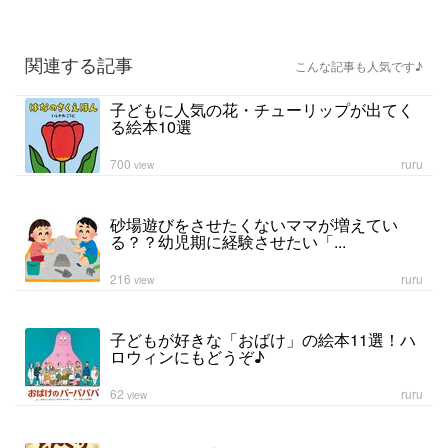
関連する記事
こんな記事も人気です♪
子どもに人気の花・チューリップが出てく
る絵本10選
700
ruru
view
砂場遊びをさせたくないママが増えてい
る？？幼児期に経験させたい「...
216
ruru
view
子どもが好きな「おばけ」の絵本11選！ハ
ロウィンにもどうぞ♪
62
ruru
view