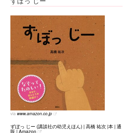
ずぼっ じー
via
www.amazon.co.jp
ずぼっ じー (講談社の幼児えほん) | 高橋 祐次 |本 | 通
販 | Amazon