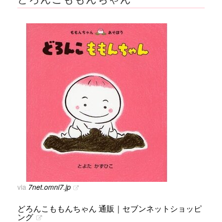
via
7net.omni7.jp
どろんこももんちゃん 通販｜セブンネットショッピ
ング