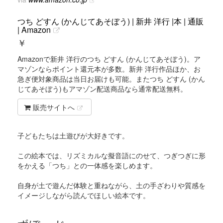
つち どすん (かんじてあそぼう) | 新井 洋行 |本 | 通販
| Amazon
￥
Amazonで新井 洋行のつち どすん (かんじてあそぼう)。ア
マゾンならポイント還元本が多数。新井 洋行作品ほか、お
急ぎ便対象商品は当日お届けも可能。またつち どすん (かん
じてあそぼう)もアマゾン配送商品なら通常配送無料。
販売サイトへ
子どもたちは土遊びが大好きです。
この絵本では、リズミカルな擬音語にのせて、つぎつぎに形
をかえる「つち」との一体感を楽しめます。
自身が土で遊んだ体験と重ねながら、土の手ざわりや質感を
イメージしながら読んでほしい絵本です。