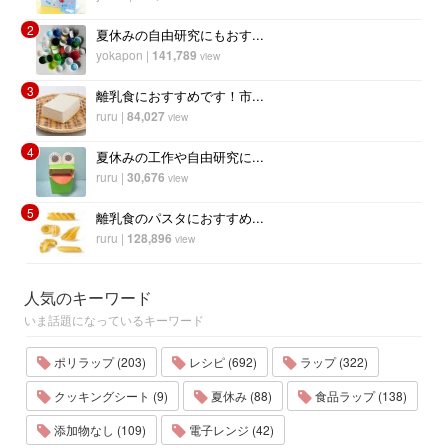
2
夏休みの自由研究にもおす...
yokapon
|
141,789
view
3
離乳食におすすめです！市...
ruru
|
84,027
view
4
夏休みの工作や自由研究に...
ruru
|
30,676
view
5
離乳食のパスタにおすすめ...
ruru
|
128,896
view
人気のキーワード
いま話題になっているキーワード
ポリラップ (203)
レシピ (692)
ラップ (322)
クッキングシート (9)
夏休み (88)
食品ラップ (138)
添加物なし (109)
電子レンジ (42)