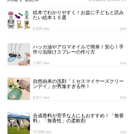
絵本でわかりやすく！お盆に子どもと読み
たい絵本１５選
2,255
ruru
view
ハッカ油やアロマオイルで簡単！安心！手
作り虫除けスプレーの作り方
1,387
ruru
view
自然由来の洗剤「ミセスマイヤーズクリー
ンデイ」が秀逸すぎる件！
2,811
ruru
view
合成香料が苦手な人にもおすすめ！「無香
料」「無香性」の柔軟剤
10,008
ruru
view