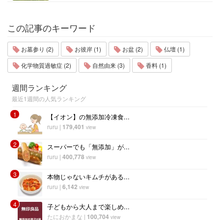
この記事のキーワード
お墓参り (2)
お彼岸 (1)
お盆 (2)
仏壇 (1)
化学物質過敏症 (2)
自然由来 (3)
香料 (1)
週間ランキング
最近1週間の人気ランキング
1
【イオン】の無添加冷凍食...
ruru
|
179,401
view
2
スーパーでも「無添加」が...
ruru
|
400,778
view
3
本物じゃないキムチがある...
ruru
|
6,142
view
4
子どもから大人まで楽しめ...
たにおかまな
|
100,704
view