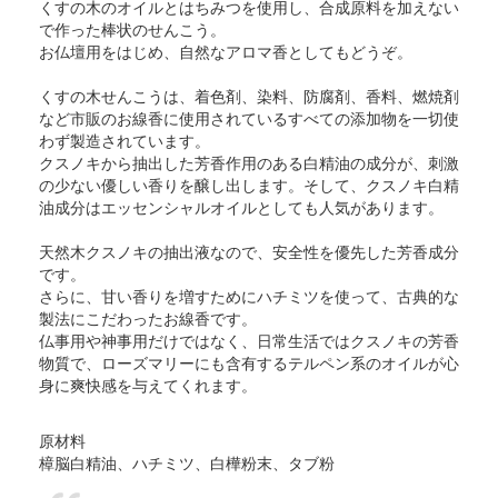
くすの木のオイルとはちみつを使用し、合成原料を加えない
で作った棒状のせんこう。
お仏壇用をはじめ、自然なアロマ香としてもどうぞ。
くすの木せんこうは、着色剤、染料、防腐剤、香料、燃焼剤
など市販のお線香に使用されているすべての添加物を一切使
わず製造されています。
クスノキから抽出した芳香作用のある白精油の成分が、刺激
の少ない優しい香りを醸し出します。そして、クスノキ白精
油成分はエッセンシャルオイルとしても人気があります。
天然木クスノキの抽出液なので、安全性を優先した芳香成分
です。
さらに、甘い香りを増すためにハチミツを使って、古典的な
製法にこだわったお線香です。
仏事用や神事用だけではなく、日常生活ではクスノキの芳香
物質で、ローズマリーにも含有するテルペン系のオイルが心
身に爽快感を与えてくれます。
原材料
樟脳白精油、ハチミツ、白樺粉末、タブ粉