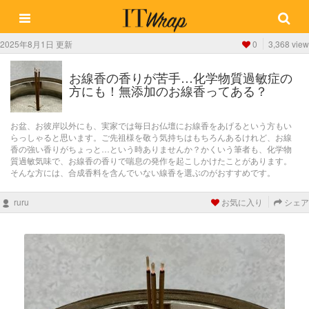
2025年8月1日 更新
0
3,368 view
お線香の香りが苦手…化学物質過敏症の
方にも！無添加のお線香ってある？
お盆、お彼岸以外にも、実家では毎日お仏壇にお線香をあげるという方もい
らっしゃると思います。ご先祖様を敬う気持ちはもちろんあるけれど、お線
香の強い香りがちょっと…という時ありませんか？かくいう筆者も、化学物
質過敏気味で、お線香の香りで喘息の発作を起こしかけたことがあります。
そんな方には、合成香料を含んでいない線香を選ぶのがおすすめです。
ruru
お気に入り
シェア