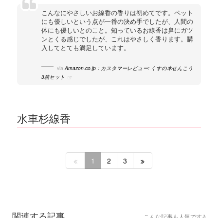
こんなにやさしいお線香の香りは初めてです。ペット
にも優しいという点が一番の決め手でしたが、人間の
体にも優しいとのこと。知っているお線香は鼻にガツ
ンとくる感じでしたが、これはやさしく香ります。購
入してとても満足しています。
via
Amazon.co.jp：カスタマーレビュー: くすの木せんこう
3箱セット
水車杉線香
1
2
3
関連する記事
こんな記事も人気です♪