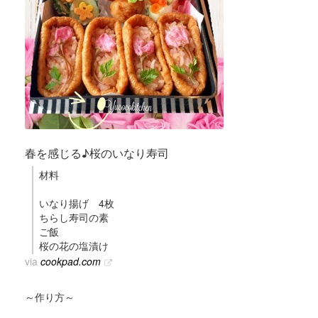
春を感じる♪桜のいなり寿司
材料
いなり揚げ 4枚
ちらし寿司の素
ご飯
桜の花の塩漬け
via
cookpad.com
～作り方～