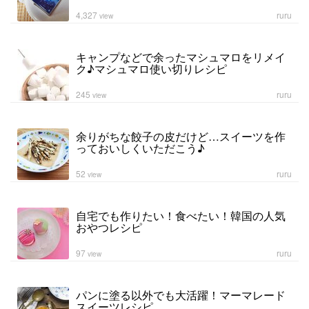
4,327
ruru
view
キャンプなどで余ったマシュマロをリメイ
ク♪マシュマロ使い切りレシピ
245
ruru
view
余りがちな餃子の皮だけど…スイーツを作
っておいしくいただこう♪
52
ruru
view
自宅でも作りたい！食べたい！韓国の人気
おやつレシピ
97
ruru
view
パンに塗る以外でも大活躍！マーマレード
スイーツレシピ