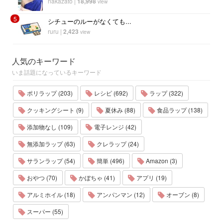
nakazato
|
18,998
view
5
シチューのルーがなくても...
ruru
|
2,423
view
人気のキーワード
いま話題になっているキーワード
ポリラップ (203)
レシピ (692)
ラップ (322)
クッキングシート (9)
夏休み (88)
食品ラップ (138)
添加物なし (109)
電子レンジ (42)
無添加ラップ (63)
クレラップ (24)
サランラップ (54)
簡単 (496)
Amazon (3)
おやつ (70)
かぼちゃ (41)
アプリ (19)
アルミホイル (18)
アンパンマン (12)
オーブン (8)
スーパー (55)