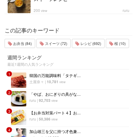
200
ruru
view
この記事のキーワード
お弁当 (84)
スイーツ (72)
レシピ (692)
桜 (10)
週間ランキング
最近1週間の人気ランキング
1
韓国の万能調味料「タテギ...
土屋奈々
|
10,781
view
2
「やば、おにぎりの具がな...
ruru
|
92,703
view
3
【お弁当対策パート４】お...
ruru
|
50,386
view
4
加山雄三を父に持つ才色兼...