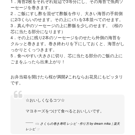
1．海苔2枚をそれぞれ短辺で3等分にし、その海苔で魚肉ソ
ーセージを巻きます。
2．ご飯にすし酢を混ぜて酢飯を作り、大きい海苔の手前側
に2/3くらいのせます。その上に<1>を3本並べてのせます。
3．真ん中のソーセージの上に酢飯を少しのせます。（桜の
芯に当たる部分になります）
4．その上に残り2本のソーセージをのせたら外側の海苔を
クルッと巻きます。巻き終わりを下にしておくと、海苔がし
っかりとくっつきます。
5．食べやすい大きさに切り、芯に当たる部分のご飯の上に
ごまをふったら出来上がり！
お弁当箱を開けたら桜が満開♪これならお花見にもピッタリ
です。
☆おいしくなるコツ☆
マヨネーズをつけて食べるとおいしいです。
via
さくらの巻き寿司 レシピ・作り方 by dream mika｜楽天
レシピ