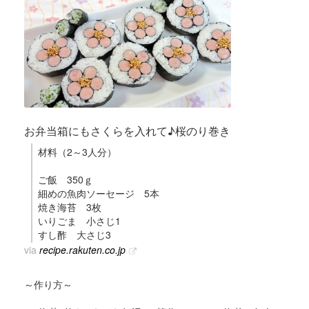
お弁当箱にもさくらを入れて♪桜のり巻き
材料（2～3人分）
ご飯 350ｇ
細めの魚肉ソーセージ 5本
焼き海苔 3枚
いりごま 小さじ1
すし酢 大さじ3
via
recipe.rakuten.co.jp
～作り方～