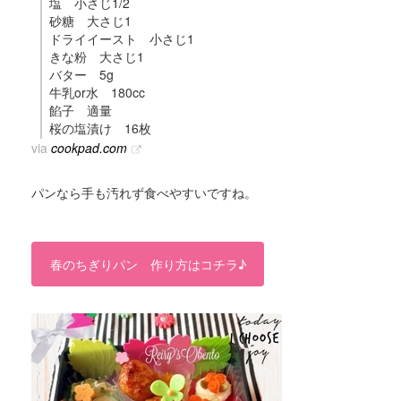
塩 小さじ1/2
砂糖 大さじ1
ドライイースト 小さじ1
きな粉 大さじ1
バター 5g
牛乳or水 180cc
餡子 適量
桜の塩漬け 16枚
via
cookpad.com
パンなら手も汚れず食べやすいですね。
春のちぎりパン 作り方はコチラ♪