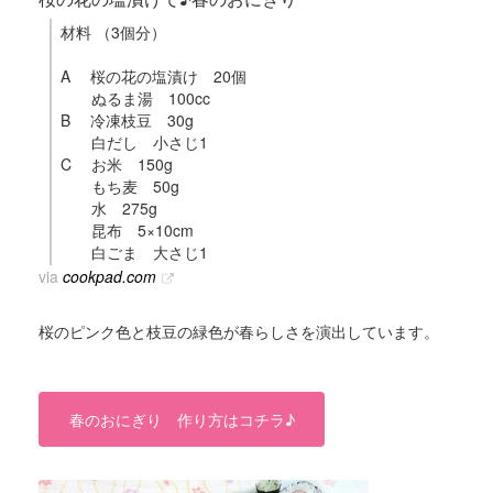
材料 （3個分）
A 桜の花の塩漬け 20個
ぬるま湯 100cc
B 冷凍枝豆 30g
白だし 小さじ1
C お米 150g
もち麦 50g
水 275g
昆布 5×10cm
白ごま 大さじ1
via
cookpad.com
桜のピンク色と枝豆の緑色が春らしさを演出しています。
春のおにぎり 作り方はコチラ♪