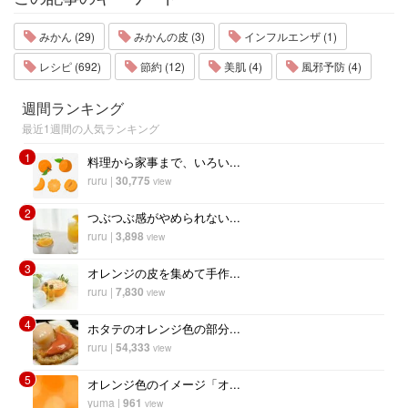
みかん (29)
みかんの皮 (3)
インフルエンザ (1)
レシピ (692)
節約 (12)
美肌 (4)
風邪予防 (4)
週間ランキング
最近1週間の人気ランキング
1
料理から家事まで、いろい...
ruru
|
30,775
view
2
つぶつぶ感がやめられない...
ruru
|
3,898
view
3
オレンジの皮を集めて手作...
ruru
|
7,830
view
4
ホタテのオレンジ色の部分...
ruru
|
54,333
view
5
オレンジ色のイメージ「オ...
yuma
|
961
view