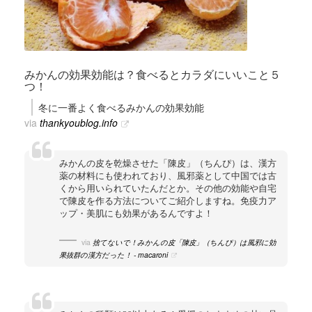
みかんの効果効能は？食べるとカラダにいいこと５
つ！
冬に一番よく食べるみかんの効果効能
via
thankyoublog.info
みかんの皮を乾燥させた「陳皮」（ちんぴ）は、漢方
薬の材料にも使われており、風邪薬として中国では古
くから用いられていたんだとか。その他の効能や自宅
で陳皮を作る方法についてご紹介しますね。免疫力ア
ップ・美肌にも効果があるんですよ！
via
捨てないで！みかんの皮「陳皮」（ちんぴ）は風邪に効
果抜群の漢方だった！ - macaroni