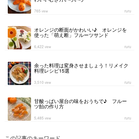
765
ruru
view
オレンジの断面がかわいい♪ オレンジを
使った「萌え断」フルーツサンド
6,422
ruru
view
余った料理は変身させましょう！リメイク
料理レシピ15選
3,510
ruru
view
甘酸っぱい屋台の味をおうちで♪ フルー
ツ飴の作り方
5,485
ruru
view
この記事のキーワード