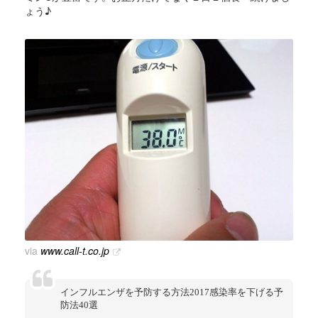
ょう♪
via
www.call-t.co.jp
インフルエンザを予防する方法2017感染率を下げる予
防法40選