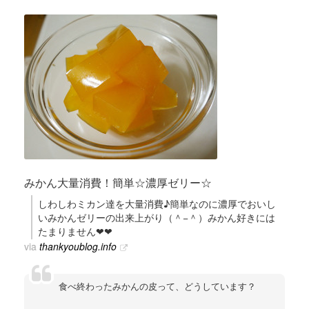
みかん大量消費！簡単☆濃厚ゼリー☆
しわしわミカン達を大量消費♪簡単なのに濃厚でおいし
いみかんゼリーの出来上がり（＾−＾）みかん好きには
たまりません❤❤
via
thankyoublog.info
食べ終わったみかんの皮って、どうしています？