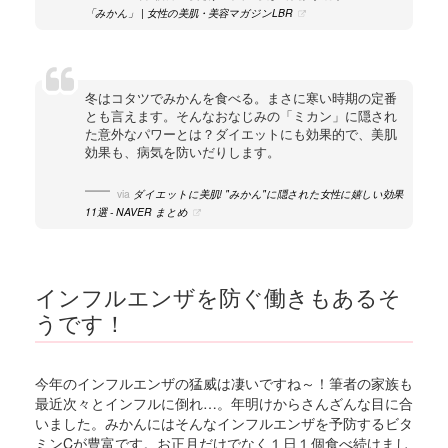
「みかん」 | 女性の美肌・美容マガジンLBR
冬はコタツでみかんを食べる。まさに寒い時期の定番
とも言えます。そんなおなじみの「ミカン」に隠され
た意外なパワーとは？ダイエットにも効果的で、美肌
効果も、病気を防いだりします。
via
ダイエットに美肌! "みかん"に隠された女性に嬉しい効果
11選 - NAVER まとめ
インフルエンザを防ぐ働きもあるそ
うです！
今年のインフルエンザの猛威は凄いですね～！筆者の家族も
最近次々とインフルに倒れ…。年明けからさんざんな目に合
いました。みかんにはそんなインフルエンザを予防するビタ
ミンCが豊富です。お正月だけでなく１日１個食べ続けまし