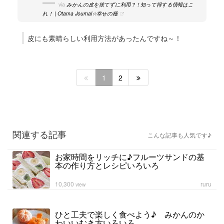
via
みかんの皮を捨てずに利用？！知って得する情報はこ
れ！ | Otama Journal☆幸せの種
皮にも素晴らしい利用方法があったんですね～！
1
2
関連する記事
こんな記事も人気です♪
お家時間をリッチに♪フルーツサンドの基
本の作り方とレシピいろいろ
10,300
ruru
view
ひと工夫で楽しく食べよう♪ みかんのか
わいいむき方いろいろ