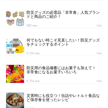
防災グッズの必需品「非常食」人気ブラン
ドと商品のご紹介！
583
ruru
view
何でもない時こそ見直したい！防災グッズ
をチェックするポイント
2,130
ruru
view
防災用の食品備蓄にはお菓子も加えて！
非常食になるお菓子いろいろ
6,754
ruru
view
災害時にも役立つ！缶詰やレトルト食品な
ど保存食を使ったレシピ