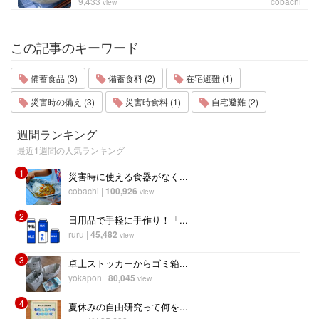
9,433
cobachi
view
この記事のキーワード
備蓄食品 (3)
備蓄食料 (2)
在宅避難 (1)
災害時の備え (3)
災害時食料 (1)
自宅避難 (2)
週間ランキング
最近1週間の人気ランキング
1
災害時に使える食器がなく...
cobachi
|
100,926
view
2
日用品で手軽に手作り！「...
ruru
|
45,482
view
3
卓上ストッカーからゴミ箱...
yokapon
|
80,045
view
4
夏休みの自由研究って何を...