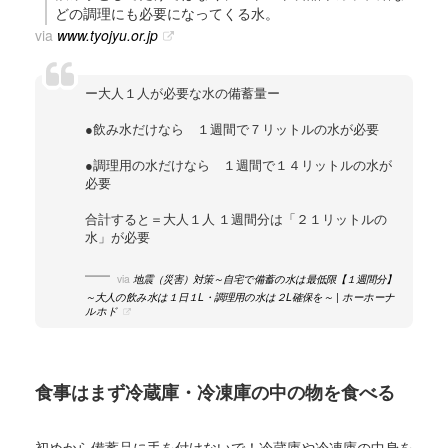
どの調理にも必要になってくる水。
via
www.tyojyu.or.jp
ー大人１人が必要な水の備蓄量ー
●飲み水だけなら １週間で７リットルの水が必要
●調理用の水だけなら １週間で１４リットルの水が
必要
合計すると＝大人１人 １週間分は「２１リットルの
水」が必要
via
地震（災害）対策～自宅で備蓄の水は最低限【１週間分】
～大人の飲み水は１日１L・調理用の水は２L確保を～ | ホーホーナ
ルホド
食事はまず冷蔵庫・冷凍庫の中の物を食べる
初めから備蓄品に手を付けないで！冷蔵庫や冷凍庫の中身を