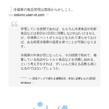
冷蔵庫の食品管理は普段からかしこく。
via
column.user-re.com
停電している状態であれば、もちろん冷凍食品や生鮮
食品などは初日か2日目に消費しなければいけません
が、冷凍庫にペットボトルなどを入れて凍らせておけ
ば、ある程度冷蔵庫の温度を保つことが可能になりま
す。
冷蔵庫の中身が空になったら、その段階で初めて、備
蓄している缶詰やレトルト食品などを消費し始める、
という考え方をすれば、ずいぶんと揃える品数も楽に
なるのではないでしょうか。
via
防災グッズで変わる避難生活、本当に必要なもの [防災]
All About