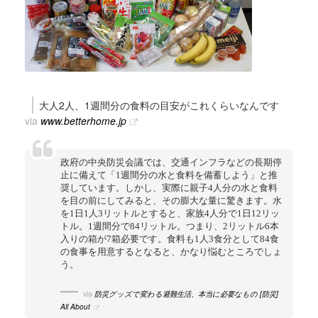
大人2人、1週間分の食料の目安がこれくらいなんです
via
www.betterhome.jp
政府の中央防災会議では、交通インフラなどの長期停
止に備えて「1週間分の水と食料を備蓄しよう」と推
奨しています。しかし、実際に親子4人分の水と食料
を目の前にしてみると、その膨大な量に驚きます。水
を1日1人3リットルとすると、家族4人分で1日12リッ
トル。1週間分で84リットル。つまり、2リットル6本
入りの箱が7箱必要です。食料も1人3食分として84食
の食事を用意するとなると、かなり悩むところでしょ
う。
via
防災グッズで変わる避難生活、本当に必要なもの [防災]
All About