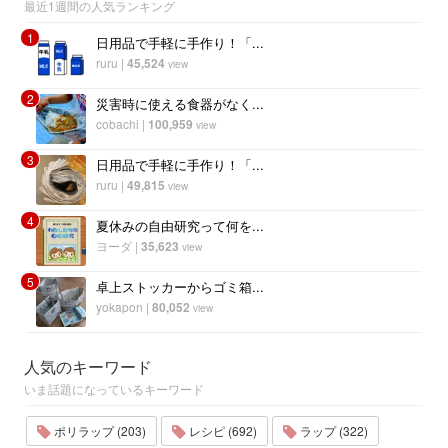
最近1週間の人気ランキング
1
日用品で手軽に手作り！「...
ruru
|
45,524
view
2
災害時に使える食器がなく...
cobachi
|
100,959
view
3
日用品で手軽に手作り！「...
ruru
|
49,815
view
4
夏休みの自由研究って何を...
ヨーダ
|
35,623
view
5
卓上ストッカーからゴミ箱...
yokapon
|
80,052
view
人気のキーワード
いま話題になっているキーワード
ポリラップ (203)
レシピ (692)
ラップ (322)