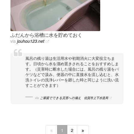
ふだんから浴槽に水を貯めておく
via
jouhou123.net
風呂の残り湯は生活用水や初期消火に大変役立ちま
す。日頃から水を溜め置きされることをおすすめしま
す。（災害時に断水した場合には、風呂の残り湯をバ
ケツなどで汲み、便器の中に直接水を流し込むと、水
洗トイレの洗浄レバーを廻した時と同じように洗い流
すことができます）
via
ご家庭でできる災害への備え 佐賀市上下水道局
1
2