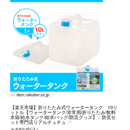
via
item.rakuten.co.jp
【楽天市場】折りたたみ式ウォータータンク 10リ
ットル【ウォータータンク/非常用/折りたたみ/飲料
水袋/給水タンク/給水バッグ/防災グッズ】：防災セ
ット専門店リアルチュチュ
￥
583(税込)