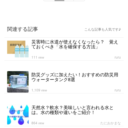
関連する記事
こんな記事も人気です♪
災害時に水道が使えなくなったら？ 覚え
ておくべき「水を確保する方法」
111
ruru
view
防災グッズに加えたい！おすすめの防災用
ウォータータンク8選
1,109
ruru
view
天然水？軟水？美味しいと言われる水と
は。水の種類や違いをご紹介！
864
たにおかまな
view