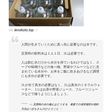
via
ienokoto.top
人間が生きていくために真っ先に必要なのは水です。
災害時の飲料水は１人１日、3Lは必要です。
人は飲む水だけから水分を得ているわけではなく、ス
ープや味噌汁などの食べ物、野菜やフルーツなどに含
まれている水分や、お米をご飯に炊きあげるなど調理
にも水分が必要です。
3Lが全て真水の必要はなく、2Lは真水のミネラルウォ
ーター、１Lはお茶や野菜ジュース、フルーツジュー
スなどで補うようにしましょう。
via
災害時の水の備えはどうする 家庭での保管場所や節約
方法は | ぽちさんのひとりごと