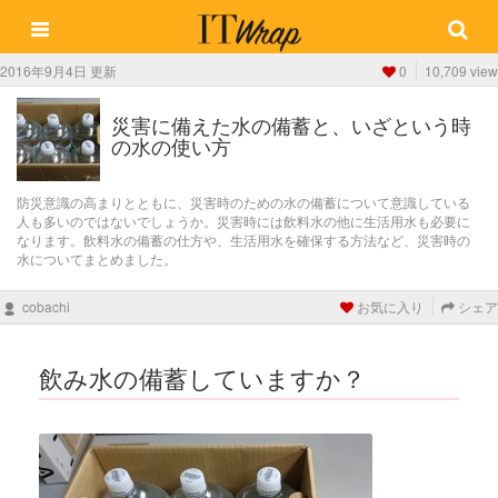
2016年9月4日 更新
0
10,709 view
災害に備えた水の備蓄と、いざという時
の水の使い方
防災意識の高まりとともに、災害時のための水の備蓄について意識している
人も多いのではないでしょうか。災害時には飲料水の他に生活用水も必要に
なります。飲料水の備蓄の仕方や、生活用水を確保する方法など、災害時の
水についてまとめました。
cobachi
お気に入り
シェア
飲み水の備蓄していますか？