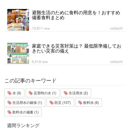
避難生活のために食料の用意を！おすすめ
備蓄食料まとめ
10,811
cobachi
view
家庭できる災害対策は？ 最低限準備してお
きたい災害の備え
6,519
cobachi
view
この記事のキーワード
水 (9)
災害時の水 (1)
生活用水 (2)
生活用水の確保 (1)
防災 (107)
飲料水 (6)
飲料水の備蓄 (1)
週間ランキング