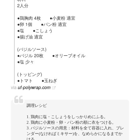
2人分
●鶏胸肉 4枚 ●小麦粉 適宜
●卵 1個 ●パン粉 適宜
●塩 ●こしょう
●揚げ油 適宜
(バジルソース)
●バジル 20枚 ●オリーブオイル
●塩 少々
(トッピング)
●トマト ●玉ねぎ
via
uf-polywrap.com
調理レシピ
1. 鶏肉に塩・こしょうをしっかりめにふる。
2. 鶏肉に小麦粉・卵・パン粉の順に衣をつける。
3. バジルソースの用意：材料を全て容器に入れ、ブレ
ンダー(なければミキサー)を、なめらかになるまでか
ける。