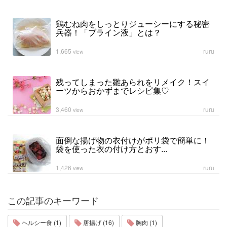
鶏むね肉をしっとりジューシーにする秘密
兵器！「ブライン液」とは？
1,665
ruru
view
残ってしまった雛あられをリメイク！スイ
ーツからおかずまでレシピ集♡
3,460
ruru
view
面倒な揚げ物の衣付けがポリ袋で簡単に！
袋を使った衣の付け方とおす...
1,426
ruru
view
この記事のキーワード
ヘルシー食 (1)
唐揚げ (16)
胸肉 (1)