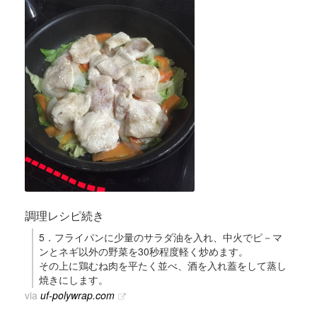
調理レシピ続き
5．フライパンに少量のサラダ油を入れ、中火でピ－マ
ンとネギ以外の野菜を30秒程度軽く炒めます。
その上に鶏むね肉を平たく並べ、酒を入れ蓋をして蒸し
焼きにします。
via
uf-polywrap.com