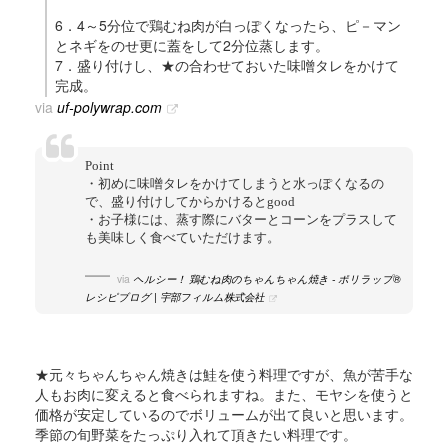
6．4～5分位で鶏むね肉が白っぽくなったら、ピ－マン
とネギをのせ更に蓋をして2分位蒸します。
7．盛り付けし、★の合わせておいた味噌タレをかけて
完成。
via
uf-polywrap.com
Point
・初めに味噌タレをかけてしまうと水っぽくなるの
で、盛り付けしてからかけるとgood
・お子様には、蒸す際にバターとコーンをプラスして
も美味しく食べていただけます。
via
ヘルシー！ 鶏むね肉のちゃんちゃん焼き - ポリラップ®
レシピブログ | 宇部フィルム株式会社
★元々ちゃんちゃん焼きは鮭を使う料理ですが、魚が苦手な
人もお肉に変えると食べられますね。また、モヤシを使うと
価格が安定しているのでボリュームが出て良いと思います。
季節の旬野菜をたっぷり入れて頂きたい料理です。