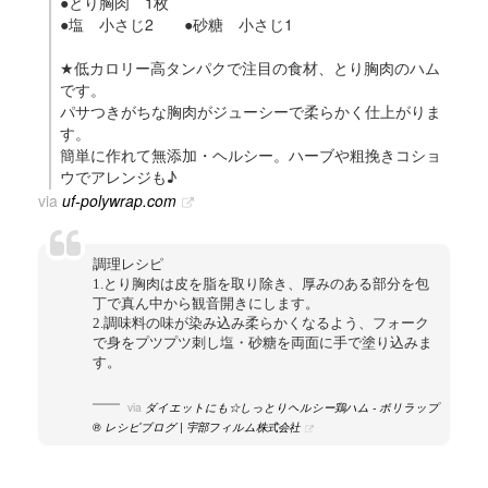
●とり胸肉 1枚
●塩 小さじ2 ●砂糖 小さじ1
★低カロリー高タンパクで注目の食材、とり胸肉のハム
です。
パサつきがちな胸肉がジューシーで柔らかく仕上がりま
す。
簡単に作れて無添加・ヘルシー。ハーブや粗挽きコショ
ウでアレンジも♪
via
uf-polywrap.com
調理レシピ
1.とり胸肉は皮を脂を取り除き、厚みのある部分を包
丁で真ん中から観音開きにします。
2.調味料の味が染み込み柔らかくなるよう、フォーク
で身をプツプツ刺し塩・砂糖を両面に手で塗り込みま
す。
via
ダイエットにも☆しっとりヘルシー鶏ハム - ポリラップ
® レシピブログ | 宇部フィルム株式会社