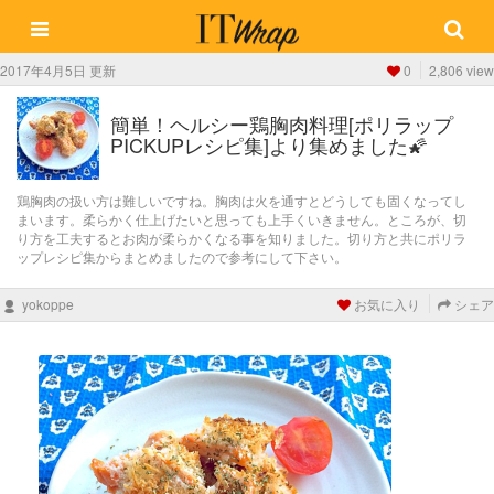
2017年4月5日 更新
0
2,806 view
簡単！ヘルシー鶏胸肉料理[ポリラップ
PICKUPレシピ集]より集めました🌠
鶏胸肉の扱い方は難しいですね。胸肉は火を通すとどうしても固くなってし
まいます。柔らかく仕上げたいと思っても上手くいきません。ところが、切
り方を工夫するとお肉が柔らかくなる事を知りました。切り方と共にポリラ
ップレシピ集からまとめましたので参考にして下さい。
yokoppe
お気に入り
シェア