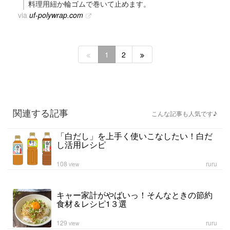
料理用紐か輪ゴムで巻いて止めます。
via
uf-polywrap.com
1
2
関連する記事
こんな記事も人気です♪
「白だし」を上手く使いこなしたい！白だ
し活用レシピ
108
ruru
view
キャー家計がやばいっ！そんなときの節約
食材＆レシピ1３選
129
ruru
view