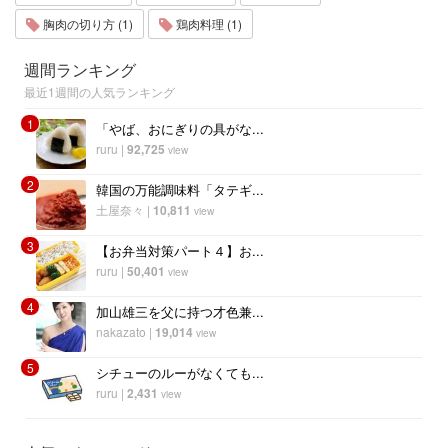
胸肉の切り方 (1)
鶏肉料理 (1)
週間ランキング
最近1週間の人気ランキング
1
「やば、おにぎりの具がな...
ruru
|
92,725
view
2
韓国の万能調味料「タテギ...
土屋奈々
|
10,811
view
3
【お弁当対策パート４】お...
ruru
|
50,401
view
4
加山雄三を父に持つ才色兼...
nakazato
|
19,014
view
5
シチューのルーがなくても...
ruru
|
2,431
view