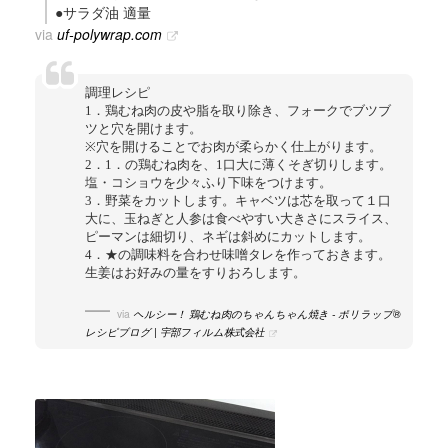
●サラダ油 適量
via
uf-polywrap.com
調理レシピ
1．鶏むね肉の皮や脂を取り除き、フォークでブツブ
ツと穴を開けます。
※穴を開けることでお肉が柔らかく仕上がります。
2．1．の鶏むね肉を、1口大に薄くそぎ切りします。
塩・コショウを少々ふり下味をつけます。
3．野菜をカットします。キャベツは芯を取って１口
大に、玉ねぎと人参は食べやすい大きさにスライス、
ピーマンは細切り、ネギは斜めにカットします。
4．★の調味料を合わせ味噌タレを作っておきます。
生姜はお好みの量をすりおろします。
via
ヘルシー！ 鶏むね肉のちゃんちゃん焼き - ポリラップ®
レシピブログ | 宇部フィルム株式会社