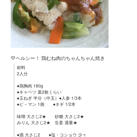
💛ヘルシー！ 鶏むね肉のちゃんちゃん焼き
材料
2人分
●鶏胸肉 180g
●キャベツ 葉2枚くらい
●玉ねぎ 半分（中玉）●人参 1/3本
●ピ－マン 1個 ●ネギ 1/2本
味噌 大さじ2★ 砂糖 大さじ2★
みりん 大さじ2★ 生姜 適量★
●酒 大さじ2 ●塩・コショウ 少々