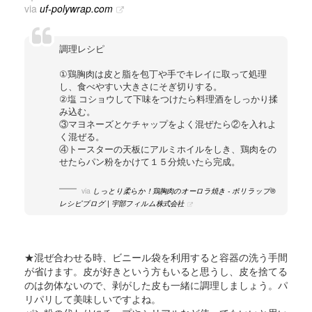
via
uf-polywrap.com
調理レシピ
①鶏胸肉は皮と脂を包丁や手でキレイに取って処理
し、食べやすい大きさにそぎ切りする。
②塩 コショウして下味をつけたら料理酒をしっかり揉
み込む。
③マヨネーズとケチャップをよく混ぜたら②を入れよ
く混ぜる。
④トースターの天板にアルミホイルをしき、鶏肉をの
せたらパン粉をかけて１５分焼いたら完成。
via
しっとり柔らか！鶏胸肉のオーロラ焼き - ポリラップ®
レシピブログ | 宇部フィルム株式会社
★混ぜ合わせる時、ビニール袋を利用すると容器の洗う手間
が省けます。皮が好きという方もいると思うし、皮を捨てる
のは勿体ないので、剥がした皮も一緒に調理しましょう。パ
リパリして美味しいですよね。