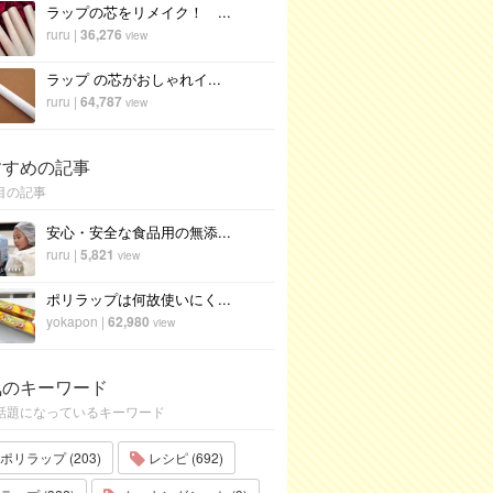
ラップの芯をリメイク！ ...
ruru
|
36,276
view
ラップ の芯がおしゃれイ...
ruru
|
64,787
view
すすめの記事
目の記事
安心・安全な食品用の無添...
ruru
|
5,821
view
ポリラップは何故使いにく...
yokapon
|
62,980
view
気のキーワード
話題になっているキーワード
ポリラップ (203)
レシピ (692)