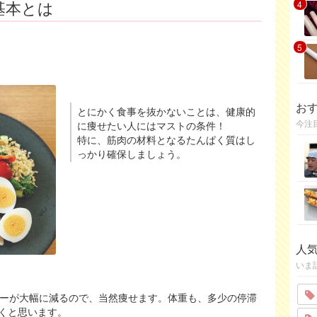
基本とは
4
5
お
とにかく食事を抜かないことは、健康的
今注
に痩せたい人にはマストの条件！
特に、筋肉の材料となるたんぱく質はし
っかり確保しましょう。
人
いま
リーが大幅に減るので、当然痩せます。体重も、多少の停滞
くと思います。