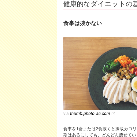
健康的なダイエットの
食事は抜かない
via
thumb.photo-ac.com
食事を1食または2食抜くと摂取カロ
期はあるにしても、どんどん痩せてい