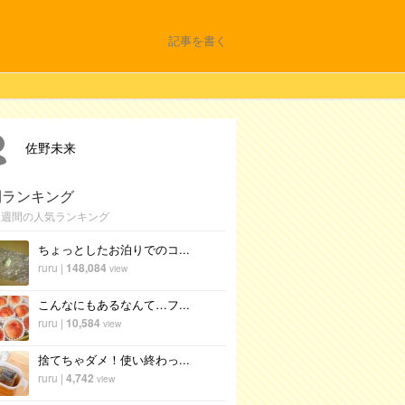
記事を書く
佐野未来
間ランキング
1週間の人気ランキング
ちょっとしたお泊りでのコ...
ruru
|
148,084
view
こんなにもあるなんて…フ...
ruru
|
10,584
view
捨てちゃダメ！使い終わっ...
ruru
|
4,742
view