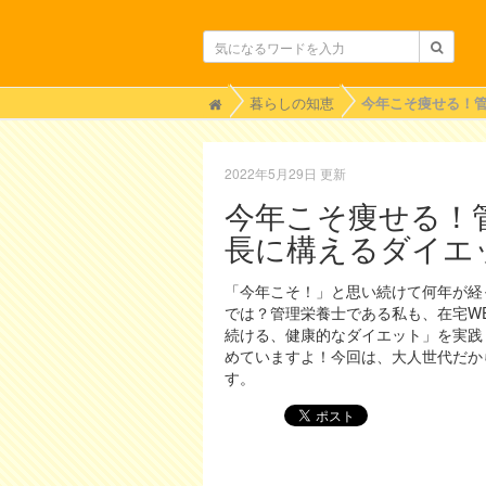
H
暮らしの知恵
o
m
e
2022年5月29日 更新
今年こそ痩せる！
長に構えるダイエ
「今年こそ！」と思い続けて何年が経
では？管理栄養士である私も、在宅W
続ける、健康的なダイエット」を実践
めていますよ！今回は、大人世代だか
す。