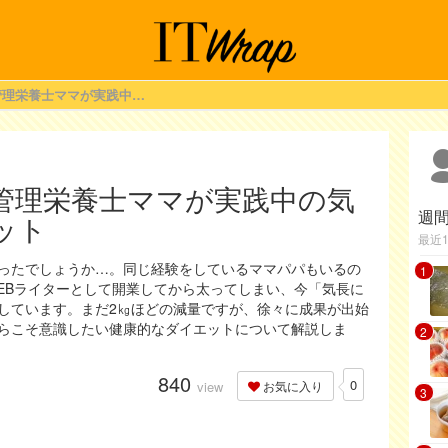
今年こそ痩せる！管理栄養士ママが実践中の気長に構えるダイエット
管理栄養士ママが実践中の気
週
ット
最近
ったでしょうか…。同じ経験をしているママパパもいるの
1
EBライターとして開業してから太ってしまい、今「気長に
しています。まだ2㎏ほどの減量ですが、徐々に成果が出始
らこそ意識したい健康的なダイエットについて解説しま
2
840
0
view
お気に入り
3