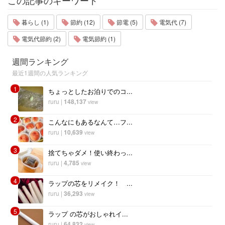
この記事のキーワード
暮らし (1)
節約 (12)
節電 (5)
電気代 (7)
電気代節約 (2)
電気節約 (1)
週間ランキング
最近1週間の人気ランキング
1
ちょっとしたお泊りでのコ...
ruru
|
148,137
view
2
こんなにもあるなんて…フ...
ruru
|
10,639
view
3
捨てちゃダメ！使い終わっ...
ruru
|
4,785
view
4
ラップの芯をリメイク！ ...
ruru
|
36,293
view
5
ラップ の芯がおしゃれイ...
ruru
|
64,832
view