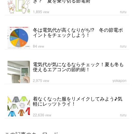
き？ 夏を乗り切る節電術
1,895
ruru
view
冬は電気代が高くなりがち!? 冬の節電ポ
イントをチェックしよう！
84
ruru
view
電気代が気になるならチェック！夏も冬も
使えるエアコンの節約術！
2,975
yokapon
view
着なくなった服をリメイクしてみよう♪気
軽にレッツトライ！
22,636
ruru
view