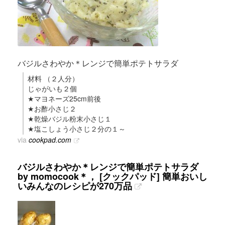
バジルさわやか＊レンジで簡単ポテトサラダ
材料 （２人分）
じゃがいも２個
★マヨネーズ25cm前後
★お酢小さじ２
★乾燥バジル粉末小さじ１
★塩こしょう小さじ２分の１～
via
cookpad.com
バジルさわやか＊レンジで簡単ポテトサラダ
by momocook＊， [クックパッド] 簡単おいし
いみんなのレシピが270万品