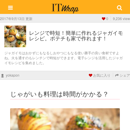
2017年9月13日 更新
0
9,236 view
レンジで時短！簡単に作れるジャガイモ
レシピ。ポテチも家で作れます！
ジャガイモはおかずにもなるしおやつにもなる使い勝手の良い食材ですよ
ね。火を通すのもレンチンで時短ができます。電子レンジを活用したジャガ
イモレシピを集めました。
yokapon
お気に入り
シェア
じゃがいも料理は時間がかかる？