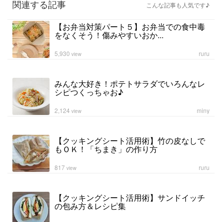
関連する記事
こんな記事も人気です♪
【お弁当対策パート５】お弁当での食中毒
をなくそう！傷みやすいおか...
5,930
ruru
view
みんな大好き！ポテトサラダでいろんなレ
シピつくっちゃお♪
2,124
miny
view
【クッキングシート活用術】竹の皮なしで
もＯＫ！「ちまき」の作り方
817
ruru
view
【クッキングシート活用術】サンドイッチ
の包み方＆レシピ集