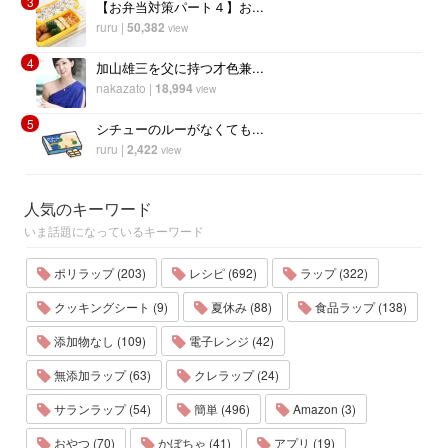
3
【お弁当対策パート４】お...
ruru
|
50,382
view
4
加山雄三を父に持つ才色兼...
nakazato
|
18,994
view
5
シチューのルーがなくても...
ruru
|
2,422
view
人気のキーワード
いま話題になっているキーワード
ポリラップ (203)
レシピ (692)
ラップ (322)
クッキングシート (9)
夏休み (88)
食品ラップ (138)
添加物なし (109)
電子レンジ (42)
無添加ラップ (63)
クレラップ (24)
サランラップ (54)
簡単 (496)
Amazon (3)
おやつ (70)
かぼちゃ (41)
アプリ (19)