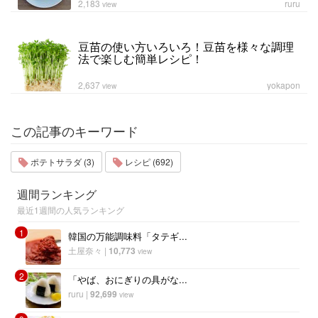
2,183
ruru
view
豆苗の使い方いろいろ！豆苗を様々な調理
法で楽しむ簡単レシピ！
2,637
yokapon
view
この記事のキーワード
ポテトサラダ (3)
レシピ (692)
週間ランキング
最近1週間の人気ランキング
1
韓国の万能調味料「タテギ...
土屋奈々
|
10,773
view
2
「やば、おにぎりの具がな...
ruru
|
92,699
view