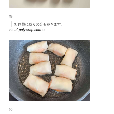
③
3. 同様に残りの分も巻きます。
via
uf-polywrap.com
④