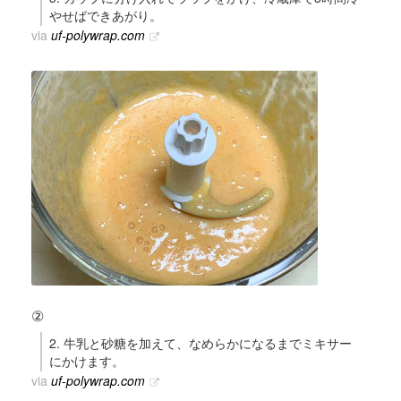
やせばできあがり。
via
uf-polywrap.com
②
2. 牛乳と砂糖を加えて、なめらかになるまでミキサー
にかけます。
via
uf-polywrap.com