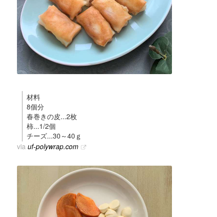
材料
8個分
春巻きの皮...2枚
柿...1/2個
チーズ...30～40ｇ
via
uf-polywrap.com