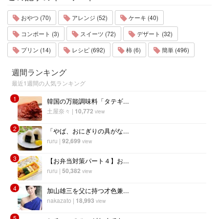
おやつ (70)
アレンジ (52)
ケーキ (40)
コンポート (3)
スイーツ (72)
デザート (32)
プリン (14)
レシピ (692)
柿 (6)
簡単 (496)
週間ランキング
最近1週間の人気ランキング
1
韓国の万能調味料「タテギ...
土屋奈々
|
10,772
view
2
「やば、おにぎりの具がな...
ruru
|
92,699
view
3
【お弁当対策パート４】お...
ruru
|
50,382
view
4
加山雄三を父に持つ才色兼...
nakazato
|
18,993
view
5