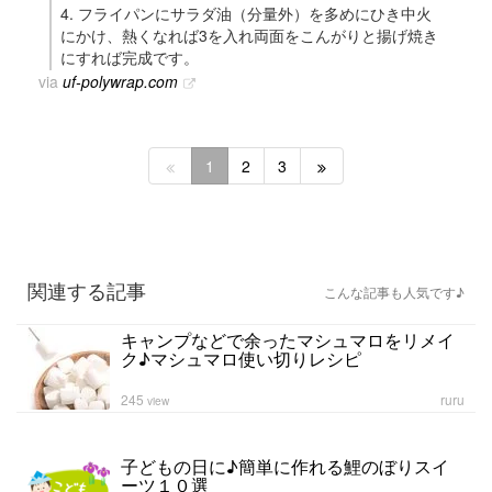
4. フライパンにサラダ油（分量外）を多めにひき中火
にかけ、熱くなれば3を入れ両面をこんがりと揚げ焼き
にすれば完成です。
via
uf-polywrap.com
1
2
3
関連する記事
こんな記事も人気です♪
キャンプなどで余ったマシュマロをリメイ
ク♪マシュマロ使い切りレシピ
245
ruru
view
子どもの日に♪簡単に作れる鯉のぼりスイ
ーツ１０選