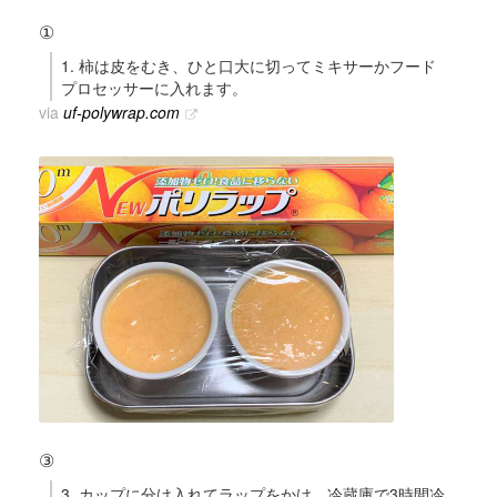
①
1. 柿は皮をむき、ひと口大に切ってミキサーかフード
プロセッサーに入れます。
via
uf-polywrap.com
③
3. カップに分け入れてラップをかけ、冷蔵庫で3時間冷