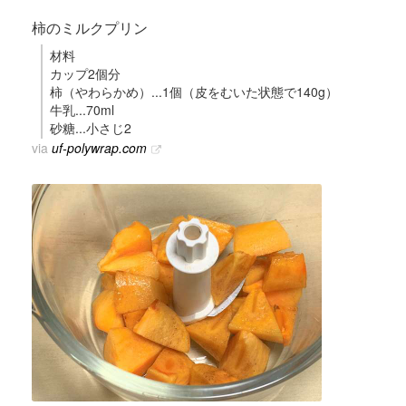
柿のミルクプリン
材料
カップ2個分
柿（やわらかめ）...1個（皮をむいた状態で140g）
牛乳...70ml
砂糖...小さじ2
via
uf-polywrap.com