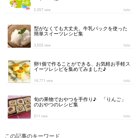
2,357
ruru
view
型がなくても大丈夫。牛乳パックを使った
簡単スイーツレシピ集
3,553
ruru
view
卵1個で作ることができる、お気軽お手軽ス
イーツレシピを集めてみました♪
16,771
ruru
view
旬の果物でおやつを手作り♪ 「りんご」
のおやつのレシピ集
211
ruru
view
この記事のキーワード