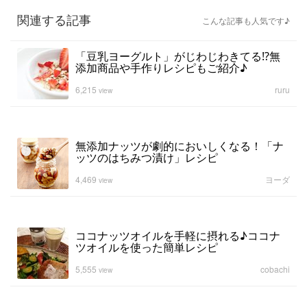
関連する記事
こんな記事も人気です♪
「豆乳ヨーグルト」がじわじわきてる⁉無
添加商品や手作りレシピもご紹介♪
6,215
ruru
view
無添加ナッツが劇的においしくなる！「ナ
ッツのはちみつ漬け」レシピ
4,469
ヨーダ
view
ココナッツオイルを手軽に摂れる♪ココナ
ツオイルを使った簡単レシピ
5,555
cobachi
view