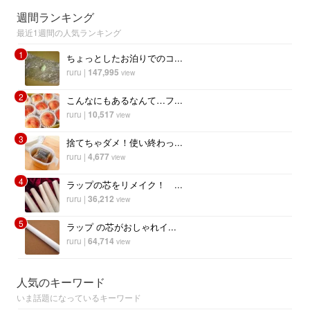
週間ランキング
最近1週間の人気ランキング
1
ちょっとしたお泊りでのコ...
ruru
|
147,995
view
2
こんなにもあるなんて…フ...
ruru
|
10,517
view
3
捨てちゃダメ！使い終わっ...
ruru
|
4,677
view
4
ラップの芯をリメイク！ ...
ruru
|
36,212
view
5
ラップ の芯がおしゃれイ...
ruru
|
64,714
view
人気のキーワード
いま話題になっているキーワード