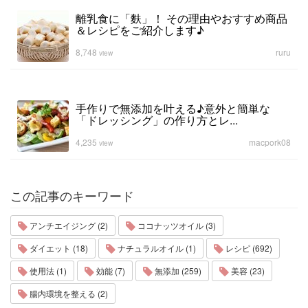
離乳食に「麩」！ その理由やおすすめ商品
＆レシピをご紹介します♪
8,748
ruru
view
手作りで無添加を叶える♪意外と簡単な
「ドレッシング」の作り方とレ...
4,235
macpork08
view
この記事のキーワード
アンチエイジング (2)
ココナッツオイル (3)
ダイエット (18)
ナチュラルオイル (1)
レシピ (692)
使用法 (1)
効能 (7)
無添加 (259)
美容 (23)
腸内環境を整える (2)