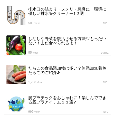
排水口の詰まり・ヌメリ・悪臭に！環境に
優しい排水管クリーナー1２選
500
ruru
view
しなしな野菜を復活させる方法♡もったい
ない！まだ食べられるよ！
55
yuma
view
たらこの食品添加物は多い？無添加無着色
たらこのご紹介♪
1,258
ruru
view
脱プラチックをおしゃれに！楽しんででき
る脱プラアイテム１１選♪
999
ruru
view