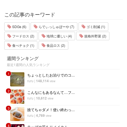
この記事のキーワード
SDGs (6)
らでぃっしゅぼーや (7)
ゴミ削減 (1)
フードロス (2)
地球に優しい (4)
規格外野菜 (2)
食べチョク (1)
食品ロス (2)
週間ランキング
最近1週間の人気ランキング
1
ちょっとしたお泊りでのコ...
ruru
|
148,114
view
2
こんなにもあるなんて…フ...
ruru
|
10,612
view
3
捨てちゃダメ！使い終わっ...
ruru
|
4,769
view
4
ラップの芯をリメイク！ ...