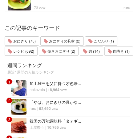
73
ruru
view
この記事のキーワード
おにぎり (75)
おにぎりの具材 (2)
こだわり (1)
レシピ (692)
焼きおにぎり (2)
肉 (14)
肉巻き (1)
週間ランキング
最近1週間の人気ランキング
1
加山雄三を父に持つ才色兼...
nakazato
|
18,964
view
2
「やば、おにぎりの具がな...
ruru
|
92,692
view
3
韓国の万能調味料「タテギ...
土屋奈々
|
10,765
view