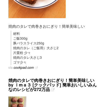
焼肉のタレで肉巻きおにぎり！簡単美味しい
材料
ご飯300g
豚バラスライス250g
焼肉のタレ（ご飯用）大さじ2
片栗粉 少々
焼肉のタレ大さじ3
ゴマ少々
via
cookpad.com
焼肉のタレで肉巻きおにぎり！簡単美味しい
by Ｉmａ３ [クックパッド] 簡単おいしいみん
なのレシピが272万品