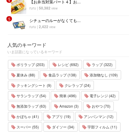
4
【お弁当対策パート４】お...
ruru
|
50,382
view
5
シチューのルーがなくても...
ruru
|
2,422
view
人気のキーワード
いま話題になっているキーワード
ポリラップ (203)
レシピ (692)
ラップ (322)
夏休み (88)
食品ラップ (138)
添加物なし (109)
クッキングシート (9)
クレラップ (24)
サランラップ (54)
簡単 (496)
電子レンジ (42)
無添加ラップ (63)
Amazon (3)
おやつ (70)
かぼちゃ (41)
アプリ (19)
アンパンマン (12)
スーパー (55)
ダイソー (34)
宇部フィルム (11)