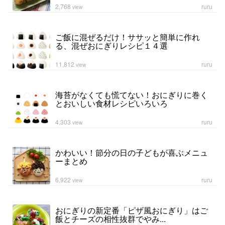
2,768
ruru
view
ご飯に混ぜるだけ！ササッと簡単に作れ
る、混ぜおにぎりレシピ１４選
11,812
ruru
view
海苔がなくても慌てない！おにぎりに巻く
とおいしい食材レシピいろいろ
4,303
ruru
view
かわいい！節分の日の子どもが喜ぶメニュ
ーまとめ
6,922
ruru
view
おにぎりの新定番「ピザ風おにぎり」はご
飯とチーズの相性抜群でやみ...