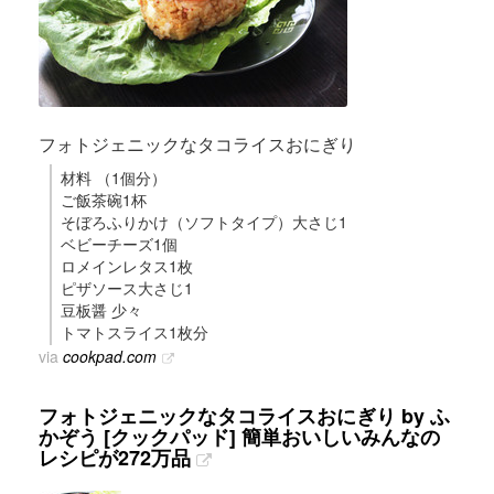
フォトジェニックなタコライスおにぎり
材料 （1個分）
ご飯茶碗1杯
そぼろふりかけ（ソフトタイプ）大さじ1
ベビーチーズ1個
ロメインレタス1枚
ピザソース大さじ1
豆板醤 少々
トマトスライス1枚分
via
cookpad.com
フォトジェニックなタコライスおにぎり by ふ
かぞう [クックパッド] 簡単おいしいみんなの
レシピが272万品