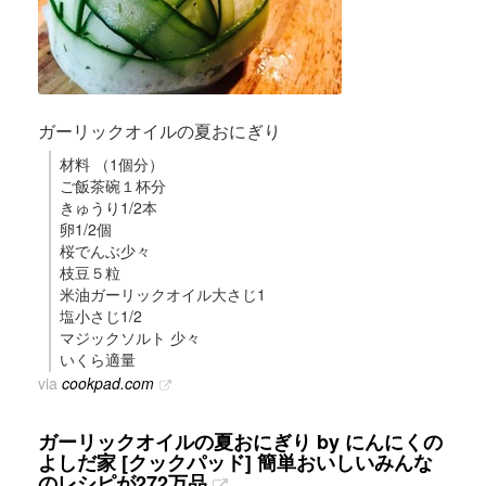
ガーリックオイルの夏おにぎり
材料 （1個分）
ご飯茶碗１杯分
きゅうり1/2本
卵1/2個
桜でんぶ少々
枝豆５粒
米油ガーリックオイル大さじ1
塩小さじ1/2
マジックソルト 少々
いくら適量
via
cookpad.com
ガーリックオイルの夏おにぎり by にんにくの
よしだ家 [クックパッド] 簡単おいしいみんな
のレシピが272万品