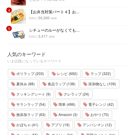
4
【お弁当対策パート４】お...
ruru
|
50,380
view
5
シチューのルーがなくても...
ruru
|
2,417
view
人気のキーワード
いま話題になっているキーワード
ポリラップ (203)
レシピ (692)
ラップ (322)
夏休み (88)
食品ラップ (138)
添加物なし (109)
クッキングシート (9)
クレラップ (24)
サランラップ (54)
簡単 (496)
電子レンジ (42)
無添加ラップ (63)
Amazon (3)
おやつ (70)
かぼちゃ (41)
アプリ (19)
アンパンマン (12)
スーパー (55)
ダイソー (34)
宇部フィルム (11)