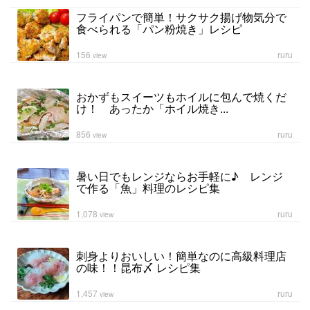
フライパンで簡単！サクサク揚げ物気分で
食べられる「パン粉焼き」レシピ
156
ruru
view
おかずもスイーツもホイルに包んで焼くだ
け！ あったか「ホイル焼き...
856
ruru
view
暑い日でもレンジならお手軽に♪ レンジ
で作る「魚」料理のレシピ集
1,078
ruru
view
刺身よりおいしい！簡単なのに高級料理店
の味！！昆布〆 レシピ集
1,457
ruru
view