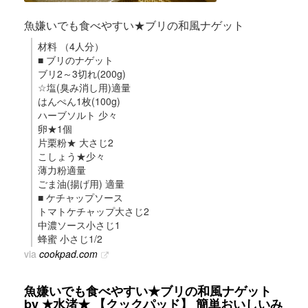
魚嫌いでも食べやすい★ブリの和風ナゲット
材料 （4人分）
■ ブリのナゲット
ブリ2～3切れ(200g)
☆塩(臭み消し用)適量
はんぺん1枚(100g)
ハーブソルト 少々
卵★1個
片栗粉★ 大さじ2
こしょう★少々
薄力粉適量
ごま油(揚げ用) 適量
■ ケチャップソース
トマトケチャップ大さじ2
中濃ソース小さじ1
蜂蜜 小さじ1/2
via
cookpad.com
魚嫌いでも食べやすい★ブリの和風ナゲット
by ★水渚★ 【クックパッド】 簡単おいしいみ