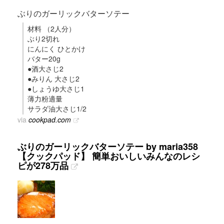
ぶりのガーリックバターソテー
材料 （2人分）
ぶり2切れ
にんにく ひとかけ
バター20g
●酒大さじ2
●みりん 大さじ2
●しょうゆ大さじ1
薄力粉適量
サラダ油大さじ1/2
via
cookpad.com
ぶりのガーリックバターソテー by maria358
【クックパッド】 簡単おいしいみんなのレシ
ピが278万品