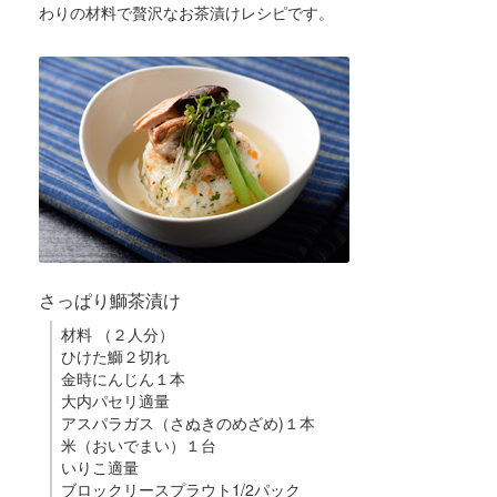
わりの材料で贅沢なお茶漬けレシピです。
さっぱり鰤茶漬け
材料 （２人分）
ひけた鰤２切れ
金時にんじん１本
大内パセリ適量
アスパラガス（さぬきのめざめ)１本
米（おいでまい）１台
いりこ適量
ブロックリースプラウト1/2パック