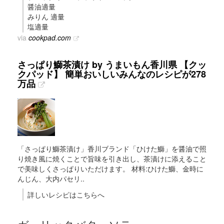
醤油適量
みりん 適量
塩適量
via
cookpad.com
さっぱり鰤茶漬け by うまいもん香川県 【クッ
クパッド】 簡単おいしいみんなのレシピが278
万品
「さっぱり鰤茶漬け」香川ブランド「ひけた鰤」を醤油で照
り焼き風に焼くことで旨味を引き出し、茶漬けに添えること
で美味しくさっぱりいただけます。 材料:ひけた鰤、金時に
んじん、大内パセリ..
詳しいレシピはこちらへ