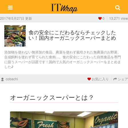
2017年5月27日 更新
0
13,271 view
食の安全にこだわるならチェックした
い！国内オーガニックスーパーまとめ
添加物を使わない無添加の食品、農薬を使わず栽培された無農薬のお野菜、
合成飼料を使わず育てられた食肉…。食の安全にこだわった自然食品を専門
に扱うスーパーが話題です！国内で人気のオーガニックスーパーをまとめま
した♪
cobachi
お気に入り
シェア
オーガニックスーパーとは？