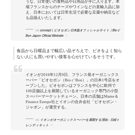
うな、日常使いの食料品や日用品が手に入ります。本
場フランスからのチーズやワインなどの直輸入品に加
え、日本においては日常生活で必要な豆腐や納豆など
も品揃えいたします。
via
concept | ビオセボン日本版オフィシャルサイト｜Bio c’
Bon Japon Official Website
食品から日曜品まで幅広い品ぞろえで、ビオをよく知ら
ない人にも買いやすい接客を心がけているそうです。
イオンが2016年12月9日、フランス発オーガニックス
ーパー「ビオセボン（Bio c’ Bon）」の日本1号店をオ
ープンした。ビオセボンはフランスを中心に欧州で
100店舗以上を展開しているオーガニック専門の小型
スーパーマーケットチェーン。日本の店舗はMarne＆
Finance Europe社とイオンの合弁会社「ビオセボン・
ジャポン」が運営する。
via
イオンがオーガニックスーパーを展開する理由 - 日経ト
レンディネット