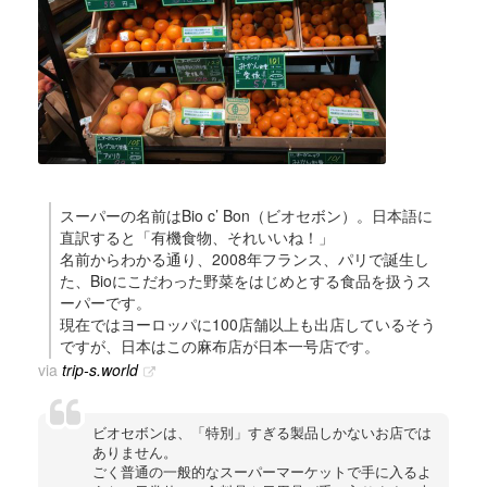
スーパーの名前はBio c’ Bon（ビオセボン）。日本語に
直訳すると「有機食物、それいいね！」
名前からわかる通り、2008年フランス、パリで誕生し
た、Bioにこだわった野菜をはじめとする食品を扱うス
ーパーです。
現在ではヨーロッパに100店舗以上も出店しているそう
ですが、日本はこの麻布店が日本一号店です。
via
trip-s.world
ビオセボンは、「特別」すぎる製品しかないお店では
ありません。
ごく普通の一般的なスーパーマーケットで手に入るよ