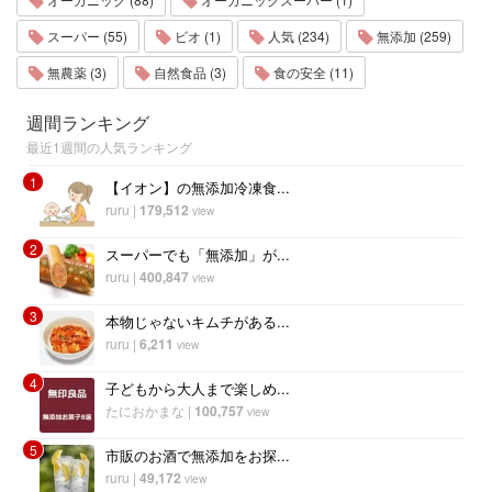
スーパー (55)
ビオ (1)
人気 (234)
無添加 (259)
無農薬 (3)
自然食品 (3)
食の安全 (11)
週間ランキング
最近1週間の人気ランキング
1
【イオン】の無添加冷凍食...
ruru
|
179,512
view
2
スーパーでも「無添加」が...
ruru
|
400,847
view
3
本物じゃないキムチがある...
ruru
|
6,211
view
4
子どもから大人まで楽しめ...
たにおかまな
|
100,757
view
5
市販のお酒で無添加をお探...
ruru
|
49,172
view