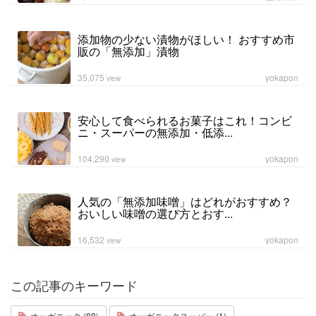
添加物の少ない漬物がほしい！ おすすめ市
販の「無添加」漬物
35,075
yokapon
view
安心して食べられるお菓子はこれ！コンビ
ニ・スーパーの無添加・低添...
104,290
yokapon
view
人気の「無添加味噌」はどれがおすすめ？
おいしい味噌の選び方とおす...
16,532
yokapon
view
この記事のキーワード
オーガニック (88)
オーガニックスーパー (1)