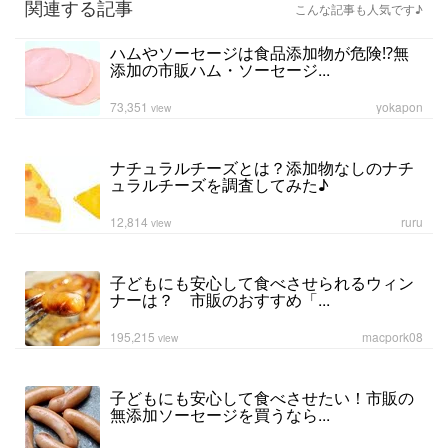
関連する記事
こんな記事も人気です♪
ハムやソーセージは食品添加物が危険⁉無
添加の市販ハム・ソーセージ...
73,351
yokapon
view
ナチュラルチーズとは？添加物なしのナチ
ュラルチーズを調査してみた♪
12,814
ruru
view
子どもにも安心して食べさせられるウィン
ナーは？ 市販のおすすめ「...
195,215
macpork08
view
子どもにも安心して食べさせたい！市販の
無添加ソーセージを買うなら...