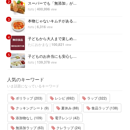
2
スーパーでも「無添加」が...
ruru
|
400,996
view
3
本物じゃないキムチがある...
ruru
|
6,316
view
4
子どもから大人まで楽しめ...
たにおかまな
|
100,821
view
5
子どものお弁当にも安心し...
ruru
|
139,378
view
人気のキーワード
いま話題になっているキーワード
ポリラップ (203)
レシピ (692)
ラップ (322)
クッキングシート (9)
夏休み (88)
食品ラップ (138)
添加物なし (109)
電子レンジ (42)
無添加ラップ (63)
クレラップ (24)