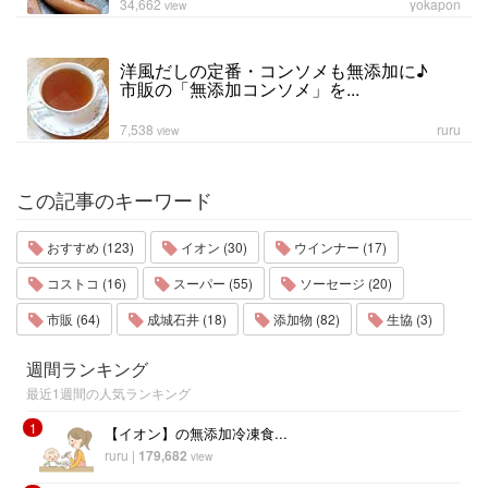
34,662
yokapon
view
洋風だしの定番・コンソメも無添加に♪
市販の「無添加コンソメ」を...
7,538
ruru
view
この記事のキーワード
おすすめ (123)
イオン (30)
ウインナー (17)
コストコ (16)
スーパー (55)
ソーセージ (20)
市販 (64)
成城石井 (18)
添加物 (82)
生協 (3)
週間ランキング
最近1週間の人気ランキング
1
【イオン】の無添加冷凍食...
ruru
|
179,682
view