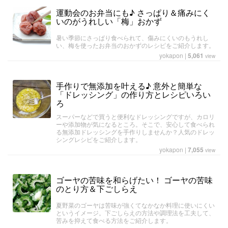
運動会のお弁当にも♪ さっぱり＆痛みにく
いのがうれしい「梅」おかず
暑い季節にさっぱり食べられて、傷みにくいのもうれし
い、梅を使ったお弁当のおかずのレシピをご紹介します。
yokapon
|
5,061
view
手作りで無添加を叶える♪ 意外と簡単な
「ドレッシング」の作り方とレシピいろい
ろ
スーパーなどで買うと便利なドレッシングですが、カロリ
ーや添加物が気になるところ。そこで、安心して食べられ
る無添加ドレッシングを手作りしませんか？人気のドレッ
シングレシピをご紹介します。
yokapon
|
7,055
view
ゴーヤの苦味を和らげたい！ ゴーヤの苦味
のとり方＆下ごしらえ
夏野菜のゴーヤは苦味が強くてなかなか料理に使いにくい
というイメージ。下ごしらえの方法や調理法を工夫して、
苦みを抑えて食べる方法をご紹介します。