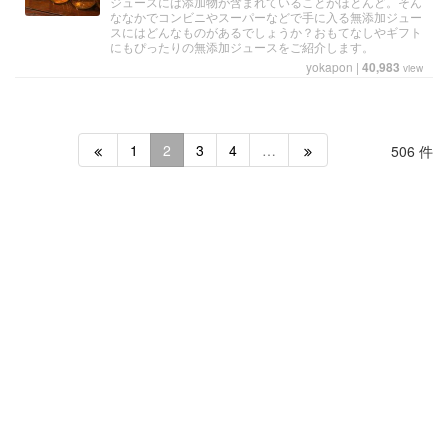
ジュースには添加物が含まれていることがほとんど。そん
ななかでコンビニやスーパーなどで手に入る無添加ジュー
スにはどんなものがあるでしょうか？おもてなしやギフト
にもぴったりの無添加ジュースをご紹介します。
yokapon
|
40,983
view
1
2
3
4
…
506 件