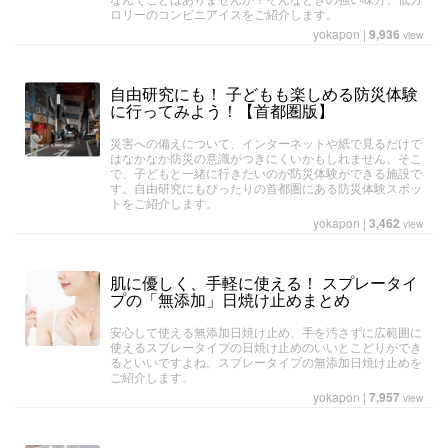
ロリーのコンビニアイスをご紹介します。
yokapon
|
9,936
view
自由研究にも！ 子どもも楽しめる防災体験
に行ってみよう！【首都圏版】
災害への備えについて、インターネットや紙で見るだけで
はなかなか防災の意識がつきにくいかもしれません。そこ
で、子どもと一緒に行きたいのが防災体験ができる施設で
す。自由研究にもぴったりの首都圏にある防災体験スポッ
トをご紹介します。
yokapon
|
3,462
view
肌に優しく、手軽に使える！ スプレータイ
プの「無添加」日焼け止めまとめ
安心して使える無添加日焼け止め、手を汚さずに広範囲に
使えるスプレータイプの日焼け止めのいいとこどりができ
るといいですよね。スプレータイプの無添加日焼け止めを
ご紹介します。
yokapon
|
7,957
view