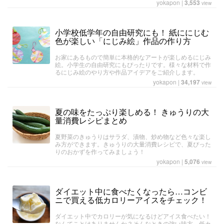
yokapon
|
3,553
view
小学校低学年の自由研究にも！ 紙ににじむ
色が楽しい「にじみ絵」作品の作り方
お家にあるもので簡単に本格的なアートが楽しめるにじみ
絵。小学生の自由研究にもぴったりです。様々な材料で作
るにじみ絵のやり方や作品アイデアをご紹介します。
yokapon
|
34,197
view
夏の味をたっぷり楽しめる！ きゅうりの大
量消費レシピまとめ
夏野菜のきゅうりはサラダ、漬物、炒め物など色々な楽し
み方ができます。きゅうりの大量消費レシピで、夏ぴった
りのおかずを作ってみましょう！
yokapon
|
5,076
view
ダイエット中に食べたくなったら…コンビ
ニで買える低カロリーアイスをチェック！
ダイエット中でカロリーが気になるけどアイス食べたい！
なんてことはありませんか？そんなときの強い味方、低カ