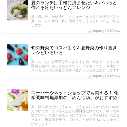
夏のランチは手軽に済ませたい♪ パパっと
作れる冷たいうどんアレンジ
暑い日のランチは冷やしメニューできまり！冷凍うどんと
夏においしい食材で作る簡単冷やしうどんレシピをご紹介
します。
yokapon
|
3,430
view
旬の野菜でコスパよく♪ 夏野菜の作り置き
レシピいろいろ
夏においしいお野菜は色々ありますね。飽きることなく夏
野菜を存分に楽しめるおかずレシピも色々です。今回はコ
スパもばっちりの夏野菜作り置きレシピをご紹介します♪
yokapon
|
4,646
view
スーパーやネットショップでも買える！ 化
学調味料無添加の「めんつゆ」がおすすめ
夏には欠かせないそうめん。そうめんに欠かせないのがめ
んつゆです。そうめんなどの麺料理だけでなく、様々な料
理の味付けで使えるめんつゆですが、化学調味料が気にな
ります。無添加で安心して使うことができるめんつゆをご
紹介します！