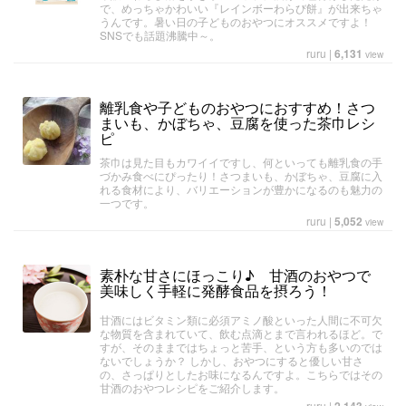
で、めっちゃかわいい『レインボーわらび餅』が出来ちゃ
うんです。暑い日の子どものおやつにオススメですよ！
SNSでも話題沸騰中～。
ruru
|
6,131
view
離乳食や子どものおやつにおすすめ！さつ
まいも、かぼちゃ、豆腐を使った茶巾レシ
ピ
茶巾は見た目もカワイイですし、何といっても離乳食の手
づかみ食べにぴったり！さつまいも、かぼちゃ、豆腐に入
れる食材により、バリエーションが豊かになるのも魅力の
一つです。
ruru
|
5,052
view
素朴な甘さにほっこり♪ 甘酒のおやつで
美味しく手軽に発酵食品を摂ろう！
甘酒にはビタミン類に必須アミノ酸といった人間に不可欠
な物質を含まれていて、飲む点滴とまで言われるほど。で
すが、そのままではちょっと苦手、という方も多いのでは
ないでしょうか？ しかし、おやつにすると優しい甘さ
の、さっぱりとしたお味になるんですよ。こちらではその
甘酒のおやつレシピをご紹介します。
ruru
|