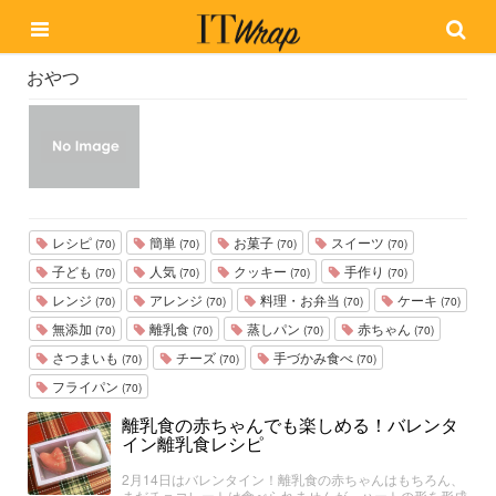
おやつ
レシピ
簡単
お菓子
スイーツ
(70)
(70)
(70)
(70)
子ども
人気
クッキー
手作り
(70)
(70)
(70)
(70)
レンジ
アレンジ
料理・お弁当
ケーキ
(70)
(70)
(70)
(70)
無添加
離乳食
蒸しパン
赤ちゃん
(70)
(70)
(70)
(70)
さつまいも
チーズ
手づかみ食べ
(70)
(70)
(70)
フライパン
(70)
離乳食の赤ちゃんでも楽しめる！バレンタ
イン離乳食レシピ
2月14日はバレンタイン！離乳食の赤ちゃんはもちろん、
まだチョコレートは食べられませんが、ハートの形を形成