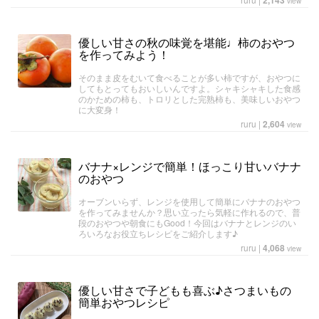
2,143
view
優しい甘さの秋の味覚を堪能♩柿のおやつ
を作ってみよう！
そのまま皮をむいて食べることが多い柿ですが、おやつに
してもとってもおいしいんですよ。シャキシャキした食感
のかための柿も、トロリとした完熟柿も、美味しいおやつ
に大変身！
ruru
|
2,604
view
バナナ×レンジで簡単！ほっこり甘いバナナ
のおやつ
オーブンいらず、レンジを使用して簡単にバナナのおやつ
を作ってみませんか？思い立ったら気軽に作れるので、普
段のおやつや朝食にもGood！今回はバナナとレンジのい
ろいろなお役立ちレシピをご紹介します♪
ruru
|
4,068
view
優しい甘さで子どもも喜ぶ♪さつまいもの
簡単おやつレシピ