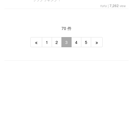
ruru
|
7,262
view
70 件
1
2
3
4
5