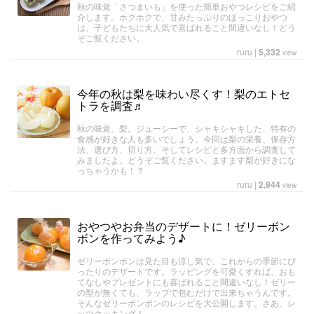
秋の味覚「さつまいも」を使った簡単おやつレシピをご紹
介します。ホクホクで、甘みたっぷりのほっこりおやつ
は、子どもたちに大人気で喜ばれること間違いなし！どう
ぞご覧ください。
ruru
|
5,332
view
今年の秋は梨を味わい尽くす！梨のエトセ
トラを調査♬
秋の味覚、梨。ジューシーで、シャキシャキした、特有の
食感が好きな人も多いでしょう。今回は梨の栄養、保存方
法、選び方、切り方、そしてレシピと多方面から調査して
みましたよ。どうぞご覧ください。ますます梨が好きにな
っちゃうかも！？
ruru
|
2,944
view
おやつやお弁当のデザートに！ゼリーボン
ボンを作ってみよう♪
ゼリーボンボンは見た目も涼し気で、これからの季節にぴ
ったりのデザートです。ラッピングを可愛くすれば、おも
てなしやプレゼントにも喜ばれること間違いなし！ゼリー
の型が無くても、ラップで包むだけで出来ちゃうんです。
そんなゼリーボンボンのレシピを大公開します。さあ、レ
ッツクッキング！