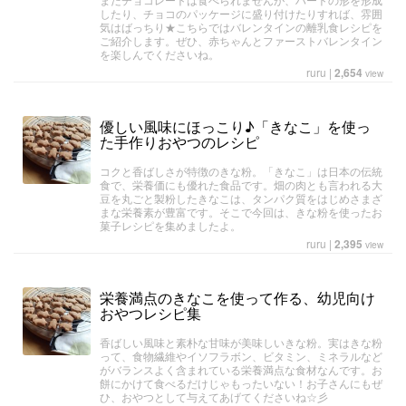
したり、チョコのパッケージに盛り付けたりすれば、雰囲
気はばっちり★こちらではバレンタインの離乳食レシピを
ご紹介します。ぜひ、赤ちゃんとファーストバレンタイン
を楽しんでくださいね。
ruru
|
2,654
view
優しい風味にほっこり♪「きなこ」を使っ
た手作りおやつのレシピ
コクと香ばしさが特徴のきな粉。「きなこ」は日本の伝統
食で、栄養価にも優れた食品です。畑の肉とも言われる大
豆を丸ごと製粉したきなこは、タンパク質をはじめさまざ
まな栄養素が豊富です。そこで今回は、きな粉を使ったお
菓子レシピを集めましたよ。
ruru
|
2,395
view
栄養満点のきなこを使って作る、幼児向け
おやつレシピ集
香ばしい風味と素朴な甘味が美味しいきな粉。実はきな粉
って、食物繊維やイソフラボン、ビタミン、ミネラルなど
がバランスよく含まれている栄養満点な食材なんです。お
餅にかけて食べるだけじゃもったいない！お子さんにもぜ
ひ、おやつとして与えてあげてくださいね☆彡