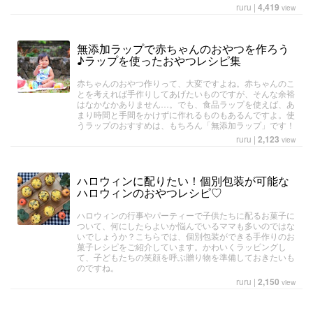
ruru
|
4,419
view
無添加ラップで赤ちゃんのおやつを作ろう
♪ラップを使ったおやつレシピ集
赤ちゃんのおやつ作りって、大変ですよね。赤ちゃんのこ
とを考えれば手作りしてあげたいものですが、そんな余裕
はなかなかありません…。でも、食品ラップを使えば、あ
まり時間と手間をかけずに作れるものもあるんですよ。使
うラップのおすすめは、もちろん「無添加ラップ」です！
ruru
|
2,123
view
ハロウィンに配りたい！個別包装が可能な
ハロウィンのおやつレシピ♡
ハロウィンの行事やパーティーで子供たちに配るお菓子に
ついて、何にしたらよいか悩んでいるママも多いのではな
いでしょうか？こちらでは、個別包装ができる手作りのお
菓子レシピをご紹介しています。かわいくラッピングし
て、子どもたちの笑顔を呼ぶ贈り物を準備しておきたいも
のですね。
ruru
|
2,150
view