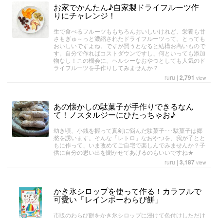
お家でかんたん♪自家製ドライフルーツ作
りにチャレンジ！
生で食べるフルーツももちろんおいしいけれど、栄養も甘
さもぎゅ～っと濃縮されたドライフルーツって、とっても
おいしいですよね。ですが買うとなると結構お高いもので
す。自分で作ればコストダウンですし、何といっても添加
物なし！この機会に、ヘルシーなおやつとしても人気のド
ライフルーツを手作りしてみませんか？
ruru
|
2,791
view
あの懐かしの駄菓子が手作りできるなん
て！ノスタルジーにひたっちゃお♪
幼き頃、小銭を握って真剣に悩んだ駄菓子･･･駄菓子は郷
愁を誘います。そんな「レトロ」なおやつを、我が子とと
もに作って、いま改めてご自宅で楽しんでみませんか？子
供に自分の思い出を聞かせてあげるのもいいですね★
ruru
|
3,187
view
かき氷シロップを使って作る！カラフルで
可愛い「レインボーわらび餅」
市販のわらび餅をかき氷シロップに浸けて色付けしただけ