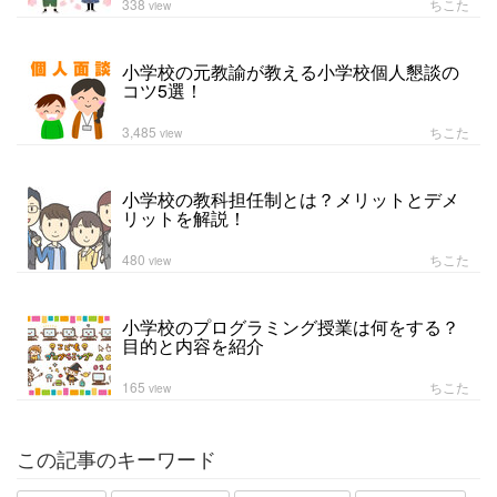
338
ちこた
view
小学校の元教諭が教える小学校個人懇談の
コツ5選！
3,485
ちこた
view
小学校の教科担任制とは？メリットとデメ
リットを解説！
480
ちこた
view
小学校のプログラミング授業は何をする？
目的と内容を紹介
165
ちこた
view
この記事のキーワード