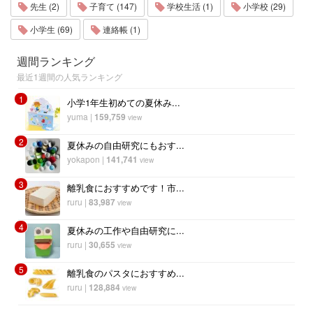
先生 (2)
子育て (147)
学校生活 (1)
小学校 (29)
小学生 (69)
連絡帳 (1)
週間ランキング
最近1週間の人気ランキング
1
小学1年生初めての夏休み...
yuma
|
159,759
view
2
夏休みの自由研究にもおす...
yokapon
|
141,741
view
3
離乳食におすすめです！市...
ruru
|
83,987
view
4
夏休みの工作や自由研究に...
ruru
|
30,655
view
5
離乳食のパスタにおすすめ...
ruru
|
128,884
view