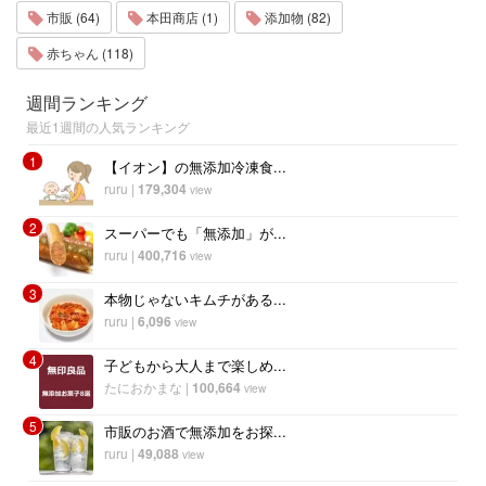
市販 (64)
本田商店 (1)
添加物 (82)
赤ちゃん (118)
週間ランキング
最近1週間の人気ランキング
1
【イオン】の無添加冷凍食...
ruru
|
179,304
view
2
スーパーでも「無添加」が...
ruru
|
400,716
view
3
本物じゃないキムチがある...
ruru
|
6,096
view
4
子どもから大人まで楽しめ...
たにおかまな
|
100,664
view
5
市販のお酒で無添加をお探...
ruru
|
49,088
view