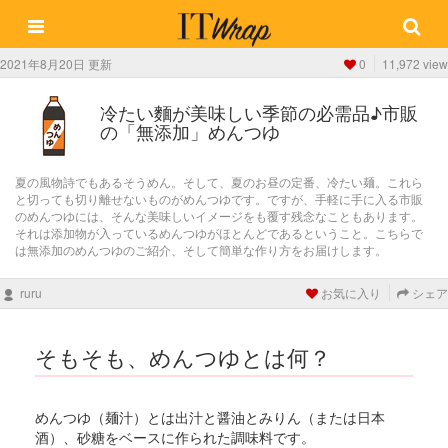
2021年8月20日 更新
0
11,972 view
冷たい麵が美味しい季節の必需品♪市販
の「無添加」めんつゆ
夏の風物詩でもあるそうめん。そして、夏のお昼の定番、冷たい麺。これら
と切っても切り離せないものがめんつゆです。ですが、手軽に手に入る市販
のめんつゆには、そんな美味しいイメージをも覆す残念なこともあります。
それは添加物が入っているめんつゆがほとんどであるということ。こちらで
は無添加のめんつゆのご紹介、そして簡単な作り方をお届けします。
ruru
お気に入り
シェア
そもそも、めんつゆとは何？
めんつゆ（麺汁）とは出汁と醤油とみりん（または日本
酒）、砂糖をベースに作られた調味料です。