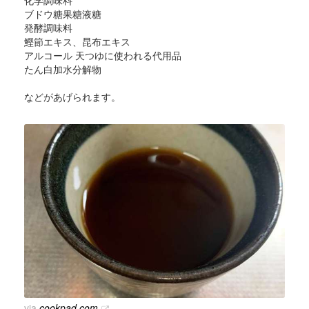
ブドウ糖果糖液糖
発酵調味料
鰹節エキス、昆布エキス
アルコール 天つゆに使われる代用品
たん白加水分解物
などがあげられます。
via
cookpad.com