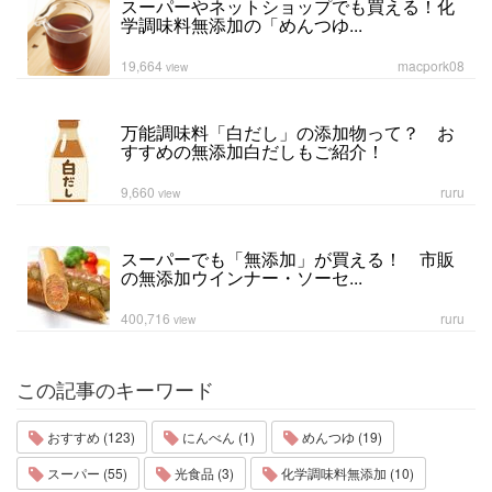
スーパーやネットショップでも買える！化
学調味料無添加の「めんつゆ...
19,664
macpork08
view
万能調味料「白だし」の添加物って？ お
すすめの無添加白だしもご紹介！
9,660
ruru
view
スーパーでも「無添加」が買える！ 市販
の無添加ウインナー・ソーセ...
400,716
ruru
view
この記事のキーワード
おすすめ (123)
にんべん (1)
めんつゆ (19)
スーパー (55)
光食品 (3)
化学調味料無添加 (10)