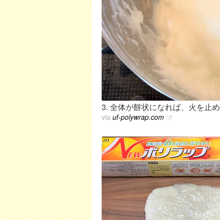
3. 全体が餅状になれば、火を止
via
uf-polywrap.com