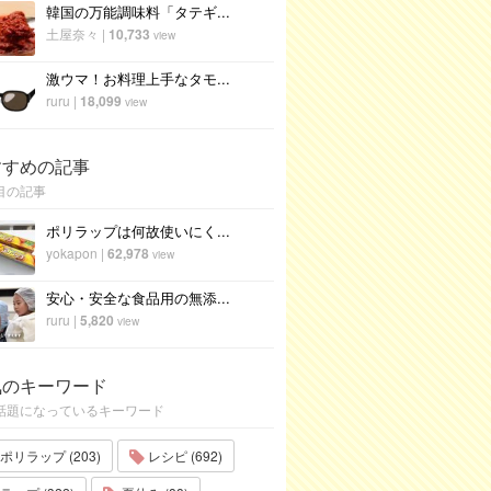
韓国の万能調味料「タテギ...
土屋奈々
|
10,733
view
激ウマ！お料理上手なタモ...
ruru
|
18,099
view
すすめの記事
目の記事
ポリラップは何故使いにく...
yokapon
|
62,978
view
安心・安全な食品用の無添...
ruru
|
5,820
view
気のキーワード
話題になっているキーワード
ポリラップ (203)
レシピ (692)