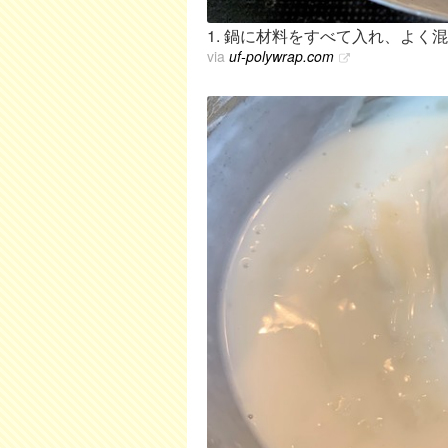
1. 鍋に材料をすべて入れ、よく
via
uf-polywrap.com