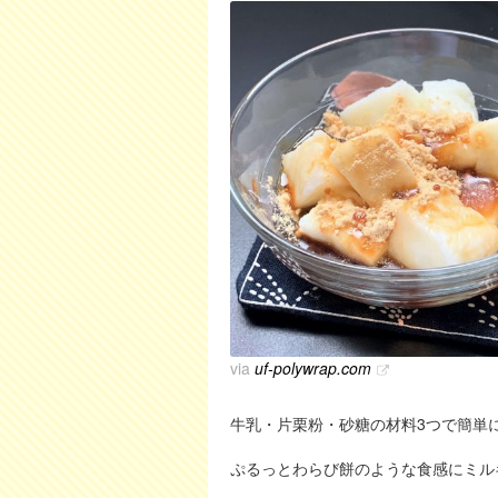
via
uf-polywrap.com
牛乳・片栗粉・砂糖の材料3つで簡単
ぷるっとわらび餅のような食感にミル