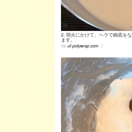
2. 弱火にかけて、ヘラで鍋底
ます。
via
uf-polywrap.com