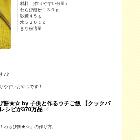
材料 （作りやすい分量）
わらび餅粉１３０ｇ
砂糖４５ｇ
水５２０ｃｃ
きな粉適量
す♪♪
りやすいおやつです！
餅★☆ by 子供と作るウチご飯 【クックパ
レシピが370万品
！わらび餅★☆」の作り方。