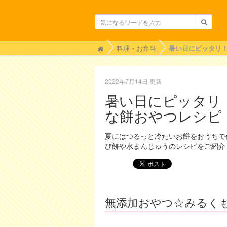
H
料理・お弁当
o
m
e
2022年7月14日 更新
暑い日にピッタリ
な餅おやつレシピ
夏にはつるっと冷たいお餅をおうちで
び餅や水まんじゅうのレシピをご紹介
無添加おやつ☆みるく