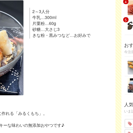
4
2～3人分
牛乳…300ml
5
片栗粉…60g
砂糖…大さじ3
きな粉・黒みつなど…お好みで
お
今注
人
いま
に作れる「みるくもち」。
キーな味わいの無添加おやつです♪