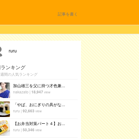
記事を書く
ruru
間ランキング
1週間の人気ランキング
加山雄三を父に持つ才色兼...
nakazato
|
18,947
view
「やば、おにぎりの具がな...
ruru
|
92,663
view
【お弁当対策パート４】お...
ruru
|
50,346
view