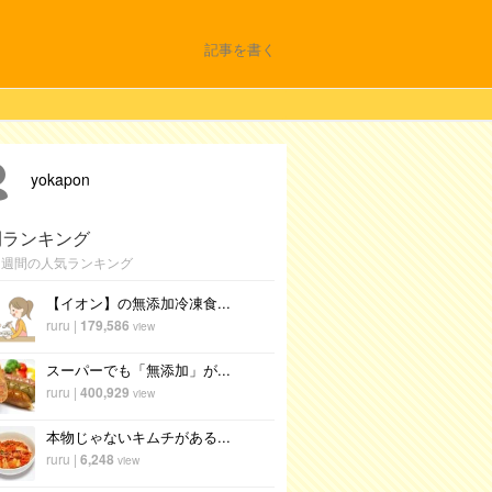
記事を書く
yokapon
間ランキング
1週間の人気ランキング
【イオン】の無添加冷凍食...
ruru
|
179,586
view
スーパーでも「無添加」が...
ruru
|
400,929
view
本物じゃないキムチがある...
ruru
|
6,248
view