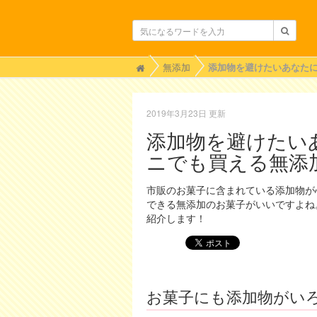
H
無添加
o
m
e
2019年3月23日 更新
添加物を避けたい
ニでも買える無添
市販のお菓子に含まれている添加物が
できる無添加のお菓子がいいですよね
紹介します！
お菓子にも添加物がい