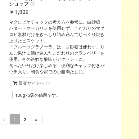
ショップ
￥
1,992
マクロビオティックの考え方を参考に、白砂糖・
バター・マーガリンを使用せず、こだわりのマク
ロビ素材だけをぎっしり詰め込んでじっくり焼き
上げたビスケット。
「フルーツグラノーラ」は、白砂糖は使わず、り
んご果汁に漬け込んだこだわりのクランベリーを
使用。その絶妙な酸味がアクセントに。
食べたい分だけ楽しめる、便利なチャック付きパ
ウチ入り。朝食や家での小腹満たしに。
販売サイトへ
100g×5袋の値段です。
1
2