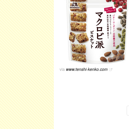
via
www.tenshi-kenko.com