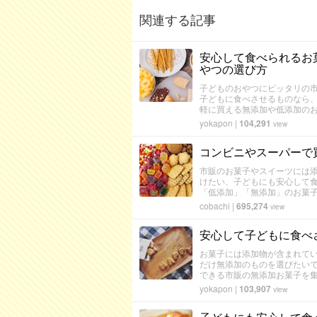
関連する記事
安心して食べられるお
やつの選び方
子どものおやつにピッタリの
子どもに食べさせるものなら
軽に買える無添加や低添加の
yokapon
|
104,291
view
コンビニやスーパーで
市販のお菓子やスイーツには
けたい、子どもにも安心して食
「低添加」「無添加」のお菓子
cobachi
|
695,274
view
安心して子どもに食べ
お菓子には添加物が含まれて
だけ無添加のものを選びたい
できる市販の無添加お菓子を
yokapon
|
103,907
view