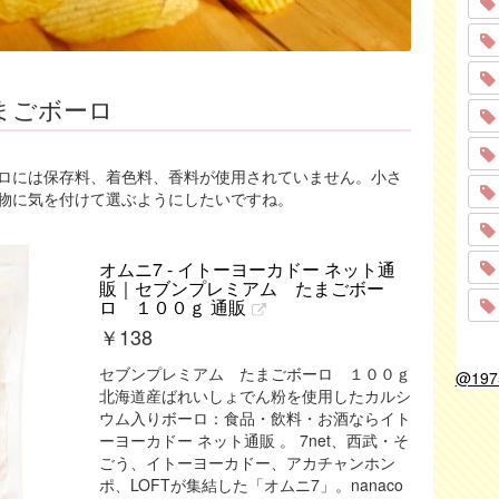
まごボーロ
ロには保存料、着色料、香料が使用されていません。小さ
物に気を付けて選ぶようにしたいですね。
オムニ7 - イトーヨーカドー ネット通
販｜セブンプレミアム たまごボー
ロ １００ｇ 通販
￥
138
セブンプレミアム たまごボーロ １００ｇ
@19
北海道産ばれいしょでん粉を使用したカルシ
ウム入りボーロ：食品・飲料・お酒ならイト
ーヨーカドー ネット通販 。 7net、西武・そ
ごう、イトーヨーカドー、アカチャンホン
ポ、LOFTが集結した「オムニ7」。nanaco