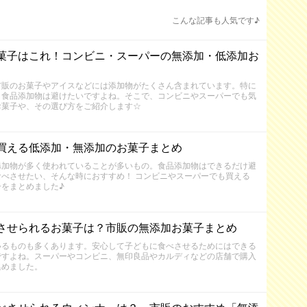
こんな記事も人気です♪
菓子はこれ！コンビニ・スーパーの無添加・低添加お
市販のお菓子やアイスなどには添加物がたくさん含まれています。特に
、食品添加物は避けたいですよね。そこで、コンビニやスーパーでも気
お菓子や、その選び方をご紹介します☆
買える低添加・無添加のお菓子まとめ
添加物が多く使われていることが多いもの。食品添加物はできるだけ避
べさせたい、そんな時におすすめ！ コンビニやスーパーでも買える
をまとめました♪
させられるお菓子は？市販の無添加お菓子まとめ
いるものも多くあります。安心して子どもに食べさせるためにはできる
ですよね。スーパーやコンビニ、無印良品やカルディなどの店舗で購入
集めました。