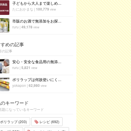
子どもから大人まで楽しめ...
たにおかまな
|
100,779
view
市販のお酒で無添加をお探...
ruru
|
49,178
view
すすめの記事
目の記事
安心・安全な食品用の無添...
ruru
|
5,821
view
ポリラップは何故使いにく...
yokapon
|
62,980
view
気のキーワード
話題になっているキーワード
ポリラップ (203)
レシピ (692)