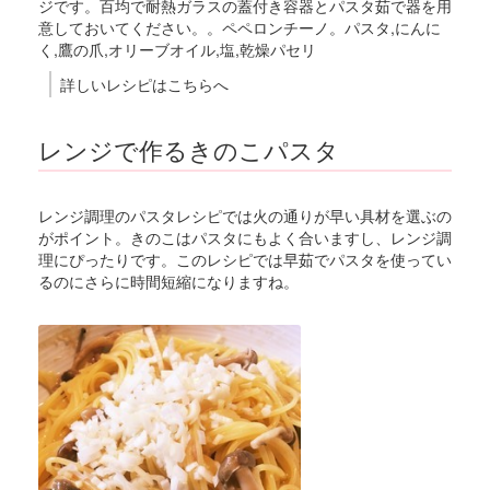
ジです。百均で耐熱ガラスの蓋付き容器とパスタ茹で器を用
意しておいてください。。ペペロンチーノ。パスタ,にんに
く,鷹の爪,オリーブオイル,塩,乾燥パセリ
詳しいレシピはこちらへ
レンジで作るきのこパスタ
レンジ調理のパスタレシピでは火の通りが早い具材を選ぶの
がポイント。きのこはパスタにもよく合いますし、レンジ調
理にぴったりです。このレシピでは早茹でパスタを使ってい
るのにさらに時間短縮になりますね。