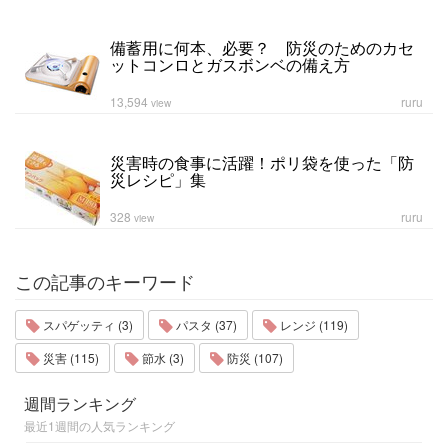
備蓄用に何本、必要？ 防災のためのカセ
ットコンロとガスボンベの備え方
13,594
ruru
view
災害時の食事に活躍！ポリ袋を使った「防
災レシピ」集
328
ruru
view
この記事のキーワード
スパゲッティ (3)
パスタ (37)
レンジ (119)
災害 (115)
節水 (3)
防災 (107)
週間ランキング
最近1週間の人気ランキング