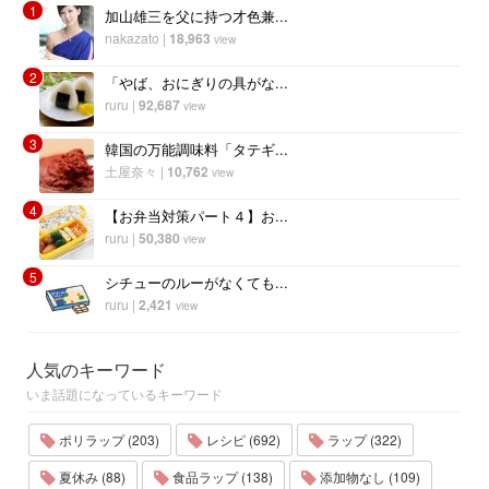
1
加山雄三を父に持つ才色兼...
nakazato
|
18,963
view
2
「やば、おにぎりの具がな...
ruru
|
92,687
view
3
韓国の万能調味料「タテギ...
土屋奈々
|
10,762
view
4
【お弁当対策パート４】お...
ruru
|
50,380
view
5
シチューのルーがなくても...
ruru
|
2,421
view
人気のキーワード
いま話題になっているキーワード
ポリラップ (203)
レシピ (692)
ラップ (322)
夏休み (88)
食品ラップ (138)
添加物なし (109)