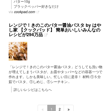
バター10g
ブラックペッパー好きなだけ
via
cookpad.com
レンジで！きのこのバター醤油パスタ by はや
し家 【クックパッド】 簡単おいしいみんなの
レシピが294万品
「レンジで！きのこのバター醤油パスタ」どうしても洗い物
が増えてしまうパスタが、お皿やタッパーなどの容器一つで
作れます。しかも美味しい。忙しい日に是非！ 材料:①５分
茹でパスタ、①しめじ、①シーチキン..
詳しいレシピはこちらへ
1
2