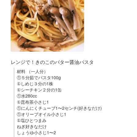
レンジで！きのこのバター醤油パスタ
材料 （一人分）
①５分茹でパスタ100g
①しめじ３分の1株
①シーチキン２分の1缶
①水280cc
①昆布茶小さじ1
①にんにくチューブ1〜2センチ(好きなだけ)
①オリーブオイル小さじ1
①塩ひとつまみ
ねぎ好きなだけ
しょうゆ小さじ1〜2