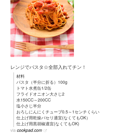
レンジでパスタ☆全部入れてチン！
材料
パスタ（半分に折る）100g
トマト水煮缶1/2缶
フライドオニオン大さじ2
水150CC～200CC
塩小さじ半分
おろしにんにくチューブ0.5～1センチくらい
仕上げ用乾燥パセリ適宜(なくてもOK）
仕上げ用黒胡椒適宜(なくてもOK)
via
cookpad.com