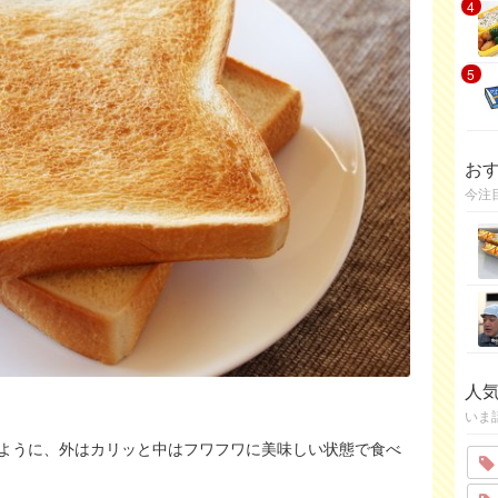
4
5
お
今注
人
いま
ように、外はカリッと中はフワフワに美味しい状態で食べ