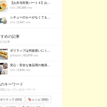
【お弁当対策パート４】お...
ruru
|
50,380
view
シチューのルーがなくても...
ruru
|
2,421
view
すすめの記事
目の記事
ポリラップは何故使いにく...
yokapon
|
62,979
view
安心・安全な食品用の無添...
ruru
|
5,820
view
気のキーワード
話題になっているキーワード
ポリラップ (203)
レシピ (692)