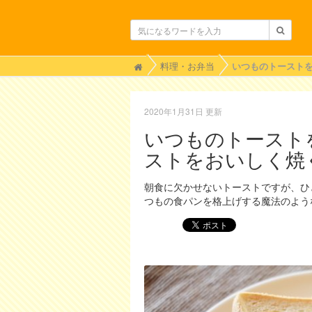
H
料理・お弁当
o
m
e
2020年1月31日 更新
いつものトースト
ストをおいしく焼
朝食に欠かせないトーストですが、ひ
つもの食パンを格上げする魔法のよう