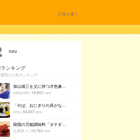
記事を書く
ruru
間ランキング
1週間の人気ランキング
加山雄三を父に持つ才色兼...
nakazato
|
18,963
view
「やば、おにぎりの具がな...
ruru
|
92,687
view
韓国の万能調味料「タテギ...
土屋奈々
|
10,762
view