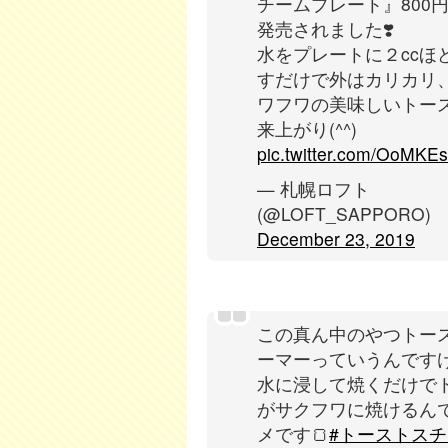
チームプレート』800
発売されました❣️
水をプレートに２ccほ
すだけで外はカリカリ
ワフワの美味しいトー
来上がり(^^)
pic.twitter.com/OoMKE
— 札幌ロフト
(@LOFT_SAPPORO)
December 23, 2019
この真ん中のやつトー
ーマーっていうんですけ
水に浸して焼くだけで
がサクフワに焼けるん
メです🍞
#トーストス