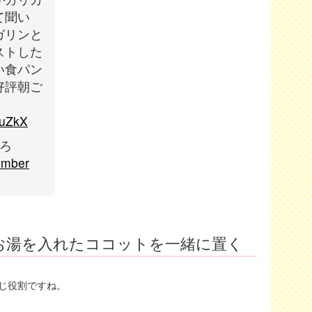
て聞い
ガリンと
ストした
い食パン
好評朝ご
ZuZkX
いろ
ember
お湯を入れたココットを一緒に置く
じ役割ですね。