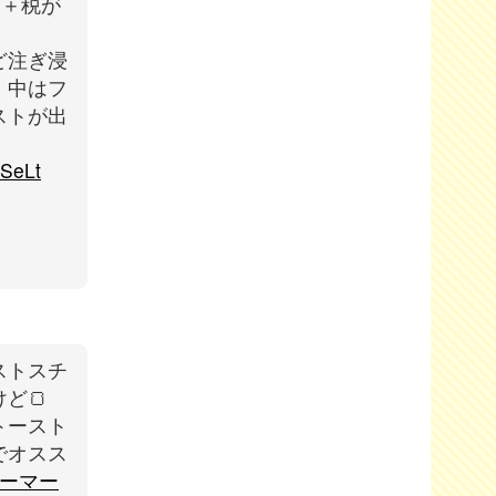
円＋税が
ど注ぎ浸
、中はフ
ストが出
sSeLt
ストスチ
ど🍞
トースト
でオスス
チーマー