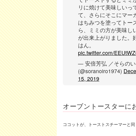
リに焼けて美味しいっ
て、さらにそこにマー
はちみつを塗ってトー
ら、ミミの方が美味し
が出来上がりました。
はん。
pic.twitter.com/EEUtW
— 安倍芳弘 ／そらの
(@soranoiro1974)
Dec
15, 2019
オーブントースターに
ココットが、トーストスチーマーと同