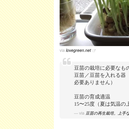
via
lovegreen.net
豆苗の栽培に必要なも
豆苗／豆苗を入れる器
必要ありません）
豆苗の育成適温
15〜25度（夏は気温
via
豆苗の再生栽培。上手な