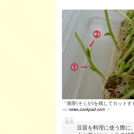
「側芽(そくが)を残してカットす
via
news.cookpad.com
豆苗を料理に使う際に