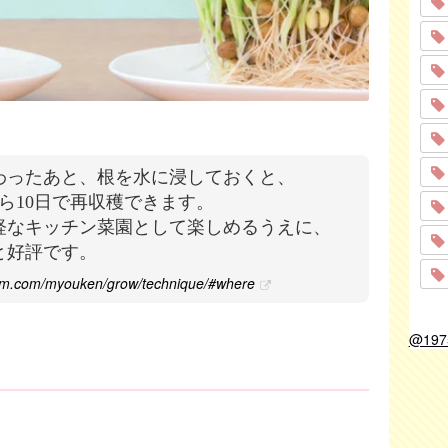
わったあと、根を水に浸しておくと、
ら10日で再収穫できます。
軽なキッチン菜園として楽しめるうえに、
と好評です。
rm.com/myouken/grow/technique/#where
@19
！