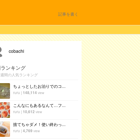
記事を書く
cobachi
間ランキング
1週間の人気ランキング
ちょっとしたお泊りでのコ...
ruru
|
148,114
view
こんなにもあるなんて…フ...
ruru
|
10,612
view
捨てちゃダメ！使い終わっ...
ruru
|
4,769
view