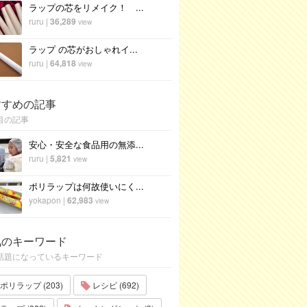
ラップの芯をリメイク！ ...
ruru
|
36,289
view
ラップ の芯がおしゃれイ...
ruru
|
64,818
view
すすめの記事
目の記事
安心・安全な食品用の無添...
ruru
|
5,821
view
ポリラップは何故使いにく...
yokapon
|
62,983
view
気のキーワード
話題になっているキーワード
ポリラップ (203)
レシピ (692)