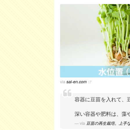
via
sai-en.com
容器に豆苗を入れて、
深い容器や肥料は、藻
via
豆苗の再生栽培。上手な