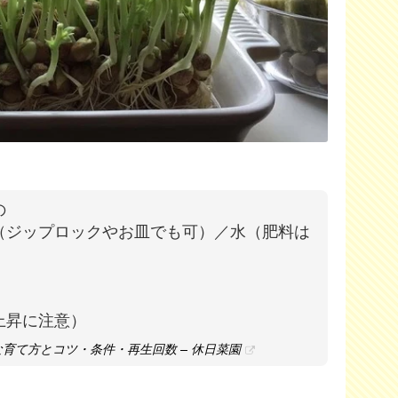
の
（ジップロックやお皿でも可）／水（肥料は
の上昇に注意）
育て方とコツ・条件・再生回数 – 休日菜園