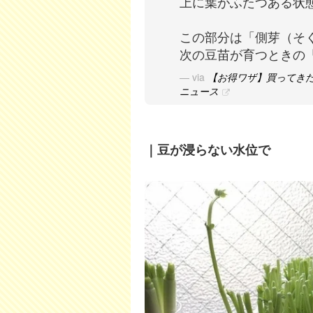
上に葉がふたつある状
この部分は「側芽（そ
次の豆苗が育つときの
via
【お得ワザ】買ってきた
ニュース
｜豆が浸らない水位で