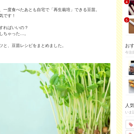
4
、一度食べたあとも自宅で「再生栽培」できる豆苗。
気です！
5
すればいいの？
しちゃった…。
お
ツと、豆苗レシピをまとめました。
今注
人
いま