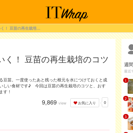
こうすれば上手くいく！ 豆苗の再生栽培のコツとおすすめレシピ
いく！ 豆苗の再生栽培のコツ
週
最近
る豆苗。一度使ったあと残った根元を水につけておくと成
1
いしい食材です♪ 今回は豆苗の再生栽培のコツと、おす
ます！
2
9,869
0
view
お気に入り
3