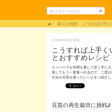
H
暮らしの知恵
o
m
e
2018年9月25日 更新
こうすれば上手く
とおすすめレシピ
スーパーでも年間を通じて安く手に入
長してもう一度食べれるので、二度お
すめの豆苗を使ったレシピをご紹介し
豆苗の再生栽培に挑戦♪