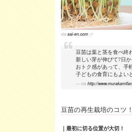
via
sai-en.com
豆苗は葉と茎を食べ終
新しい芽が伸びて7日か
おトク感があって、手
子どもの食育にもよい
via
http://www.murakamifa
豆苗の再生栽培のコツ
｜最初に切る位置が大切！