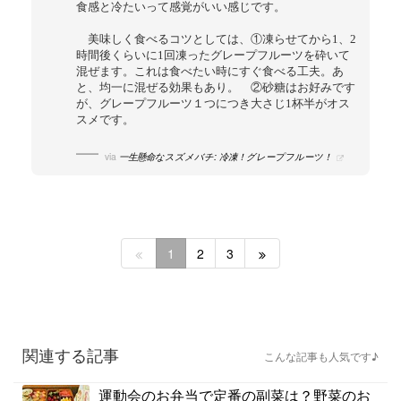
食感と冷たいって感覚がいい感じです。
美味しく食べるコツとしては、①凍らせてから1、2
時間後くらいに1回凍ったグレープフルーツを砕いて
混ぜます。これは食べたい時にすぐ食べる工夫。あ
と、均一に混ぜる効果もあり。 ②砂糖はお好みです
が、グレープフルーツ１つにつき大さじ1杯半がオス
スメです。
via
一生懸命なスズメバチ: 冷凍！グレープフルーツ！
1
2
3
関連する記事
こんな記事も人気です♪
運動会のお弁当で定番の副菜は？野菜のお