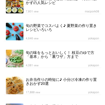
かずの人気レシピ
7,801
macpork08
view
旬の野菜でコスパよく♪ 夏野菜の作り置き
レシピいろいろ
4,646
yokapon
view
旬の味をもっとおいしく！ 枝豆のゆで方
「基本」から「裏ワザ」方まで
4,081
yokapon
view
お弁当作りの時短に♪ 小分け冷凍の作り置
きおかず20選
17,888
yokapon
view