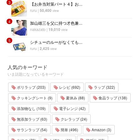
3
【お弁当対策パート４】お...
ruru
|
50,400
view
4
加山雄三を父に持つ才色兼...
nakazato
|
19,010
view
5
シチューのルーがなくても...
ruru
|
2,425
view
人気のキーワード
いま話題になっているキーワード
ポリラップ (203)
レシピ (692)
ラップ (322)
クッキングシート (9)
夏休み (88)
食品ラップ (138)
添加物なし (109)
電子レンジ (42)
無添加ラップ (63)
クレラップ (24)
サランラップ (54)
簡単 (496)
Amazon (3)