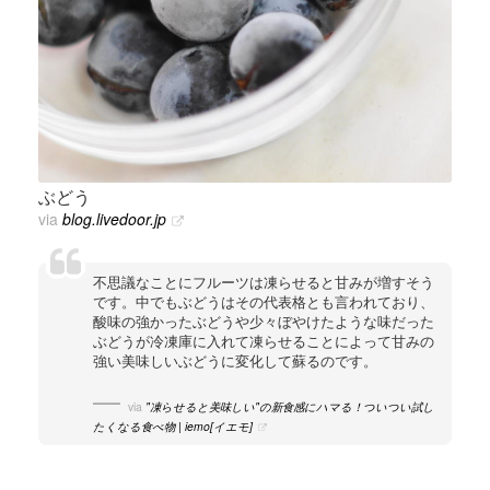
ぶどう
via
blog.livedoor.jp
不思議なことにフルーツは凍らせると甘みが増すそう
です。中でもぶどうはその代表格とも言われており、
酸味の強かったぶどうや少々ぼやけたような味だった
ぶどうが冷凍庫に入れて凍らせることによって甘みの
強い美味しいぶどうに変化して蘇るのです。
via
"凍らせると美味しい"の新食感にハマる！ついつい試し
たくなる食べ物 | iemo[イエモ]