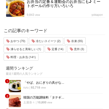
お弁当の定番＆運動会のお弁当にも♪ ミー
トボールの作り方いろいろ
9,843
yokapon
view
この記事のキーワード
おやつ (70)
冷たいスイーツ (2)
冷凍 (55)
凍らせると美味しい (1)
定番 (14)
意外 (3)
料理・お弁当 (141)
週間ランキング
最近1週間の人気ランキング
1
「やば、おにぎりの具がな...
ruru
|
92,718
view
2
韓国の万能調味料「タテギ...
土屋奈々
|
10,800
view