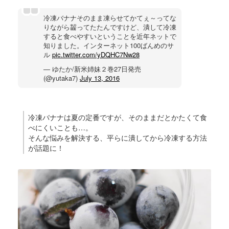
冷凍バナナそのまま凍らせてかてぇ～ってな
りながら齧ってたたんですけど、潰して冷凍
すると食べやすいということを近年ネットで
知りました。インターネット100ばんめのサ
ル
pic.twitter.com/yDQHC7Nw28
— ゆたか/新米姉妹２巻27日発売
(@yutaka7)
July 13, 2016
冷凍バナナは夏の定番ですが、そのままだとかたくて食
べにくいことも…。
そんな悩みを解決する、平らに潰してから冷凍する方法
が話題に！