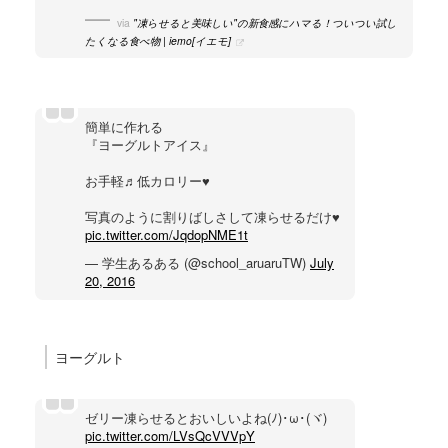
via
"凍らせると美味しい"の新食感にハマる！ついつい試し
たくなる食べ物 | iemo[イエモ]
簡単に作れる
『ヨーグルトアイス』
お手軽♬低カロリー♥
写真のように割りばしさして凍らせるだけ♥
pic.twitter.com/JqdopNME1t
— 学生あるある (@school_aruaruTW)
July
20, 2016
ヨーグルト
ゼリー凍らせるとおいしいよね(ﾉ)･ω･(ヾ)
pic.twitter.com/LVsQcVVVpY