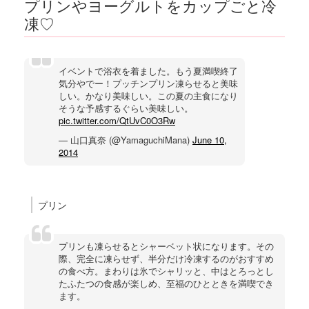
プリンやヨーグルトをカップごと冷
凍♡
イベントで浴衣を着ました。もう夏満喫終了
気分やでー！プッチンプリン凍らせると美味
しい。かなり美味しい。この夏の主食になり
そうな予感するぐらい美味しい。
pic.twitter.com/QtUvC0O3Rw
— 山口真奈 (@YamaguchiMana)
June 10,
2014
プリン
プリンも凍らせるとシャーベット状になります。その
際、完全に凍らせず、半分だけ冷凍するのがおすすめ
の食べ方。まわりは氷でシャリッと、中はとろっとし
たふたつの食感が楽しめ、至福のひとときを満喫でき
ます。