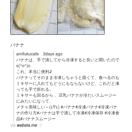
バナナ
amifukucafe 3days ago
バナナは、手で潰してから冷凍すると良いと聞いたので
o(^o^)o
これ、本当に便利♪
バナナってそのまま冷凍しちゃうと固くて、食べるのも
ミキサーに入れてもどうにもならないけど、これだと凍
っても手で折れる。
ミキサーも回るから 、豆乳バナナが冷たいスムージー
にみたいになって、
メチャ美味しい～(≧∇≦) #バナナ#冷凍バナナ#冷凍バナ
ナの作り方#バナナは手で潰して冷凍#冷凍保存 #冷凍食
品#バナナスムージー
via
websta.me