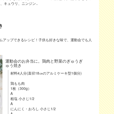
ツ、キュウリ、ニンジン..
き
ムアップできるレシピ！子供も好きな味で、運動会でも人
運動会のお弁当に。鶏肉と野菜のぎゅうぎ
ゅう焼き
材料4人分(直径18㎝のアルミケーキ型1個分)
鶏もも肉
1枚（300g）
A
粗塩 小さじ1/2
A
にんにく・おろし 小さじ1/2
A