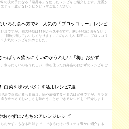
で味の決め手になる「塩昆布」を使ったレシピをご紹介します。定番か
ラエティー豊かなレシピをどうぞご覧ください。
ろいろな食べ方で♪ 人気の「ブロッコリー」レシピ
野菜ですが、旬の時期は11月から3月頃です。寒い時期に凍らないよ
め、甘味が増しておいしくなります。このおいしい時期に、ブロッコリ
か？人気のレシピを集めました。
 さっぱり＆痛みにくいのがうれしい「梅」おかず
て、傷みにくいのもうれしい、梅を使ったお弁当のおかずのレシピをご
！ 白菜を味わい尽くす活用レシピ7選
調理法で食感が変わる白菜。鍋や漬物で食べるのは定番ですが、サラダ
と違う食べ方でおいしさを味わうことができるレシピをご紹介します。
やおかずに♪もちのアレンジレシピ
からおかずにもなる料理まで、できるだけバラエティ豊かに紹介する。