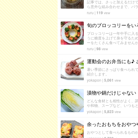
記事では、さっと加えるだけ
ら意外な組み合わせまで、バ
ruru
|
119
view
旬のブロッコリーをい
ブロッコリーは一年中手に入る
うに糖度を上げて身を守るた
ーをたくさん食べてみません
ruru
|
98
view
運動会のお弁当にも♪
暑い季節にさっぱり食べられ
紹介します。
yokapon
|
5,061
view
漬物や鍋だけじゃない
どんな食材とも相性がよく、
や和物、スープなど、いつも
yokapon
|
5,823
view
余ったおもちをおやつ
おやつとして食べられるもの