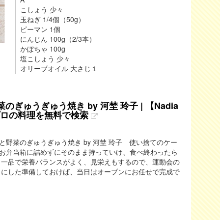
こしょう 少々
玉ねぎ 1/4個（50g）
ピーマン 1個
にんじん 100g（2/3本）
かぼちゃ 100g
塩こしょう 少々
オリーブオイル 大さじ１
ゅうぎゅう焼き by 河埜 玲子 | 【Nadia
 プロの料理を無料で検索
野菜のぎゅうぎゅう焼き by 河埜 玲子 使い捨てのケー
お弁当箱に詰めずにそのまま持っていけ、食べ終わったら
 一品で栄養バランスがよく、見栄えもするので、運動会の
日にした準備しておけば、当日はオーブンにお任せで完成で