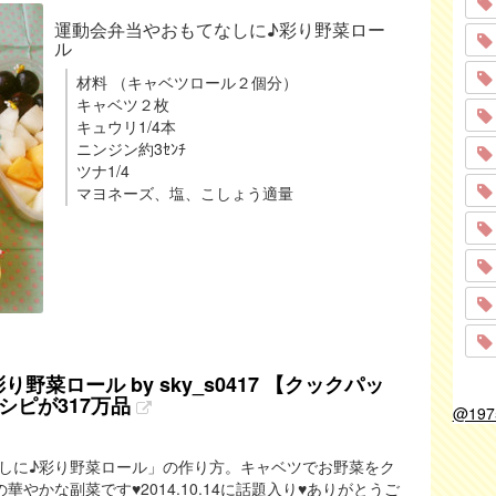
運動会弁当やおもてなしに♪彩り野菜ロー
ル
材料 （キャベツロール２個分）
キャベツ２枚
キュウリ1/4本
ニンジン約3ｾﾝﾁ
ツナ1/4
マヨネーズ、塩、こしょう適量
菜ロール by sky_s0417 【クックパッ
シピが317万品
@19
しに♪彩り野菜ロール」の作り方。キャベツでお野菜をク
華やかな副菜です♥2014.10.14に話題入り♥ありがとうご