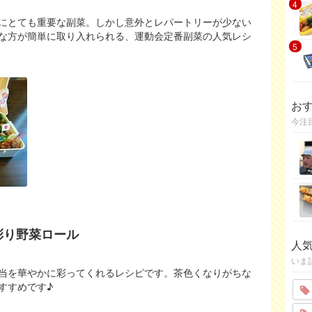
4
にとても重要な副菜。しかし意外とレパートリーが少ない
な方が簡単に取り入れられる、運動会定番副菜の人気レシ
5
お
今注
彩り野菜ロール
人
いま
当を華やかに彩ってくれるレシピです。茶色くなりがちな
すすめです♪