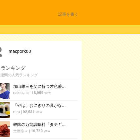
記事を書く
macpork08
間ランキング
1週間の人気ランキング
加山雄三を父に持つ才色兼...
nakazato
|
18,959
view
「やば、おにぎりの具がな...
ruru
|
92,681
view
韓国の万能調味料「タテギ...
土屋奈々
|
10,750
view