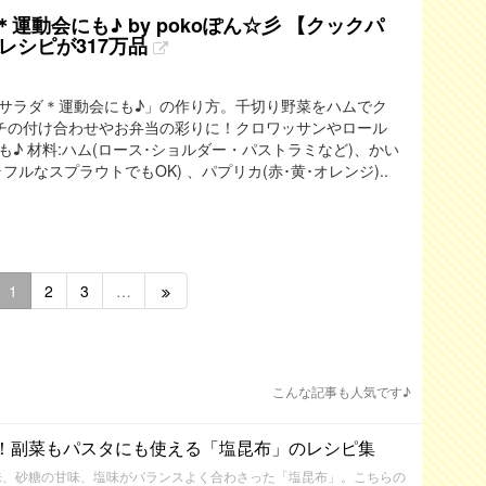
動会にも♪ by pokoぽん☆彡 【クックパ
レシピが317万品
サラダ＊運動会にも♪」の作り方。千切り野菜をハムでク
チの付け合わせやお弁当の彩りに！クロワッサンやロール
♪ 材料:ハム(ロース･ショルダー・パストラミなど)、かい
ルなスプラウトでもOK) 、パプリカ(赤･黄･オレンジ)..
1
2
3
…
こんな記事も人気です♪
！副菜もパスタにも使える「塩昆布」のレシピ集
味、砂糖の甘味、塩味がバランスよく合わさった「塩昆布」。こちらの