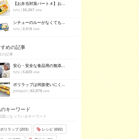
【お弁当対策パート４】お...
ruru
|
50,367
view
シチューのルーがなくても...
ruru
|
2,416
view
すすめの記事
目の記事
安心・安全な食品用の無添...
ruru
|
5,820
view
ポリラップは何故使いにく...
yokapon
|
62,979
view
気のキーワード
話題になっているキーワード
ポリラップ (203)
レシピ (692)