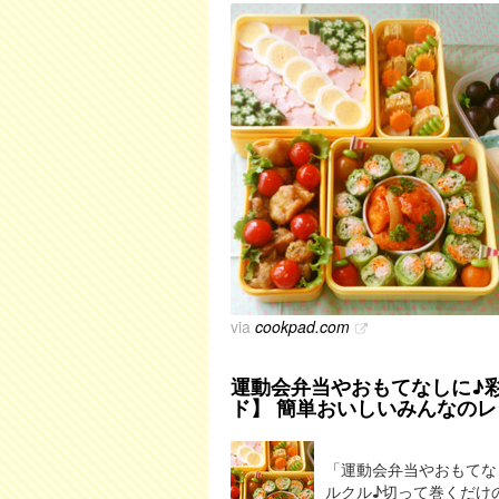
via
cookpad.com
運動会弁当やおもてなしに♪彩り野
ド】 簡単おいしいみんなのレ
「運動会弁当やおもてな
ルクル♪切って巻くだけの