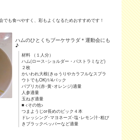
会でも食べやすく、彩もよくなるためおすすめです！
ハムのひとくちブーケサラダ＊運動会にも
♪
材料 （１人分）
ハム(ロース･ショルダー・パストラミなど)
２枚
かいわれ大根(きゅうりやカラフルなスプラ
ウトでもOK)1/4パック
パプリカ(赤･黄･オレンジ)適量
人参適量
玉ねぎ適量
■ <その他>
つまようじor長めのピック４本
ドレッシング･マヨネーズ･塩･レモン汁･粗び
きブラックペッパーなど適量