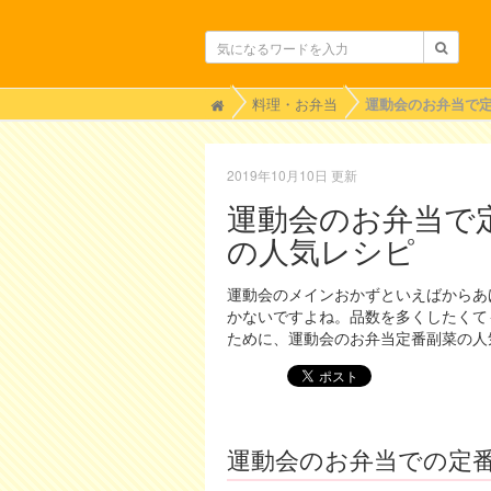
H
料理・お弁当
o
m
e
2019年10月10日 更新
運動会のお弁当で
の人気レシピ
運動会のメインおかずといえばからあ
かないですよね。品数を多くしたくて
ために、運動会のお弁当定番副菜の人
運動会のお弁当での定