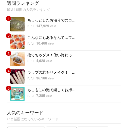
週間ランキング
最近1週間の人気ランキング
1
ちょっとしたお泊りでのコ...
ruru
|
147,929
view
2
こんなにもあるなんて…フ...
ruru
|
10,468
view
3
捨てちゃダメ！使い終わっ...
ruru
|
4,628
view
4
ラップの芯をリメイク！ ...
ruru
|
36,188
view
5
もこもこの泡で楽しくお掃...
ruru
|
7,285
view
人気のキーワード
いま話題になっているキーワード