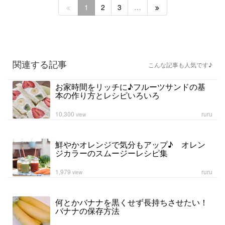
1
2
3
…
関連する記事
こんな記事も人気です♪
お家時間をリッチに♪フルーツサンドの基
本の作り方とレシピいろいろ
10,300
ruru
view
鮮やかオレンジで気分もアップ♪ オレン
ジカラーのスムージーレシピ集
1,979
ruru
view
何とかバナナを黒くせず長持ちさせたい！
バナナの保存方法