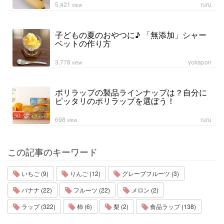
5,421
ruru
view
子どもの夏のおやつに♪ 「無添加」シャー
ベットの作り方
3,778
yokapon
view
ポリラップの製品ラインナップは？自分に
ピッタリのポリラップを選ぼう！
698
ruru
view
この記事のキーワード
いちご (9)
りんご (12)
グレープフルーツ (3)
バナナ (22)
フルーツ (22)
メロン (2)
ラップ (322)
柿 (6)
梨 (2)
食品ラップ (138)