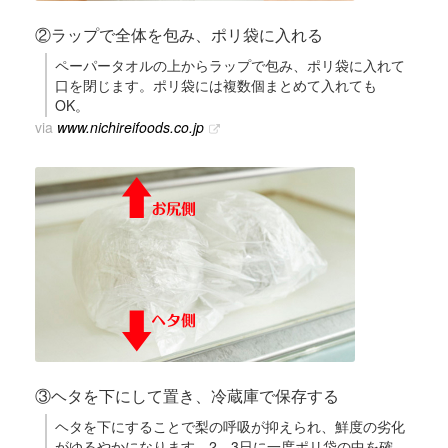
②ラップで全体を包み、ポリ袋に入れる
ペーパータオルの上からラップで包み、ポリ袋に入れて
口を閉じます。ポリ袋には複数個まとめて入れても
OK。
via
www.nichireifoods.co.jp
③ヘタを下にして置き、冷蔵庫で保存する
ヘタを下にすることで梨の呼吸が抑えられ、鮮度の劣化
がゆるやかになります。2、3日に一度ポリ袋の中を確