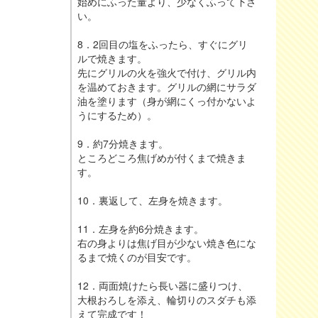
始めにふった量より、少なくふって下さ
い。
8．2回目の塩をふったら、すぐにグリ
ルで焼きます。
先にグリルの火を強火で付け、グリル内
を温めておきます。グリルの網にサラダ
油を塗ります（身が網にくっ付かないよ
うにするため）。
9．約7分焼きます。
ところどころ焦げめが付くまで焼きま
す。
10．裏返して、左身を焼きます。
11．左身を約6分焼きます。
右の身よりは焦げ目が少ない焼き色にな
るまで焼くのが目安です。
12．両面焼けたら長い器に盛りつけ、
大根おろしを添え、輪切りのスダチも添
えて完成です！