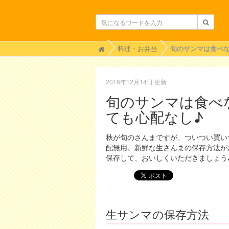
H
料理・お弁当
o
m
e
2016年12月14日 更新
旬のサンマは食べ
ても心配なし♪
秋が旬のさんまですが、ついつい買い
配無用。新鮮な生さんまの保存方法が
保存して、おいしくいただきましょう
生サンマの保存方法