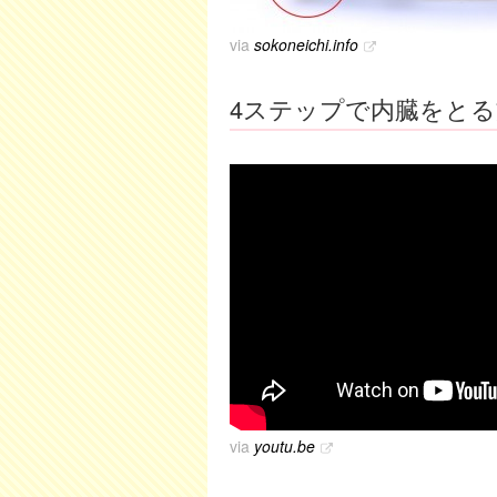
via
sokoneichi.info
4ステップで内臓をとる
via
youtu.be