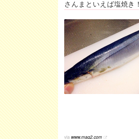
さんまといえば塩焼き
via
www.mag2.com