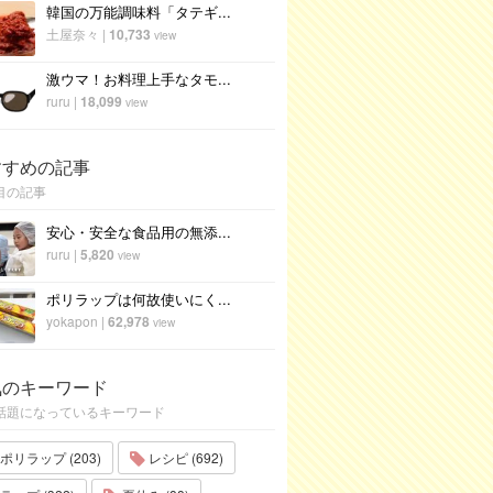
韓国の万能調味料「タテギ...
土屋奈々
|
10,733
view
激ウマ！お料理上手なタモ...
ruru
|
18,099
view
すすめの記事
目の記事
安心・安全な食品用の無添...
ruru
|
5,820
view
ポリラップは何故使いにく...
yokapon
|
62,978
view
気のキーワード
話題になっているキーワード
ポリラップ (203)
レシピ (692)