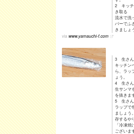
2 キッ
き取る
流水で洗
パーでふ
きましょ
via
www.yamauchi-f.com
3 生さ
キッチン
ら、ラッ
ょう。
4 生さ
生サンマ
を抜きま
5 生さ
ラップで
ましょう
存するや
「冷凍焼
ございま