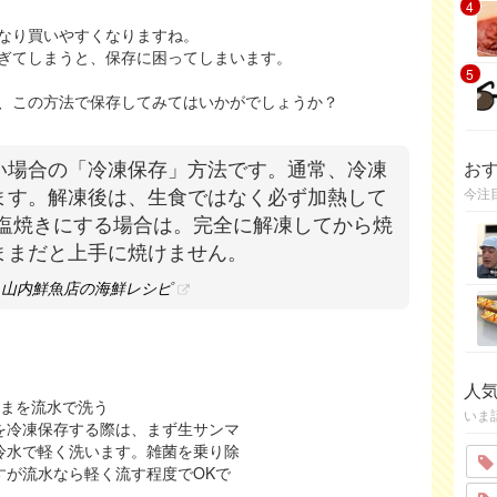
4
なり買いやすくなりますね。
ぎてしまうと、保存に困ってしまいます。
5
、この方法で保存してみてはいかがでしょうか？
お
い場合の「冷凍保存」方法です。通常、冷凍
今注
けます。解凍後は、生食ではなく必ず加熱して
 塩焼きにする場合は。完全に解凍してから焼
ままだと上手に焼けません。
| 山内鮮魚店の海鮮レシピ
人
んまを流水で洗う
いま
を冷凍保存する際は、まず生サンマ
冷水で軽く洗います。雑菌を乗り除
すが流水なら軽く流す程度でOKで