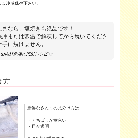
まま冷凍保存下さい。
んまなら、塩焼きも絶品です！
蔵庫または常温で解凍してから焼いてくださ
上手に焼けません。
| 山内鮮魚店の海鮮レシピ
け方
新鮮なさんまの見分け方は
・くちばしが黄色い
・目が透明