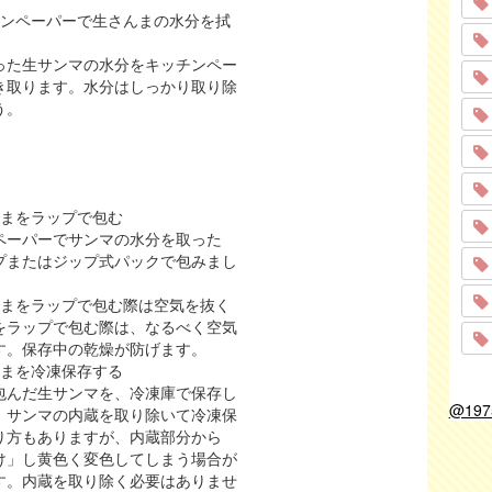
チンペーパーで生さんまの水分を拭
った生サンマの水分をキッチンペー
き取ります。水分はしっかり取り除
う。
んまをラップで包む
ペーパーでサンマの水分を取った
プまたはジップ式パックで包みまし
んまをラップで包む際は空気を抜く
をラップで包む際は、なるべく空気
す。保存中の乾燥が防げます。
んまを冷凍保存する
包んだ生サンマを、冷凍庫で保存し
@19
。サンマの内蔵を取り除いて冷凍保
り方もありますが、内蔵部分から
け」し黄色く変色してしまう場合が
す。内蔵を取り除く必要はありませ