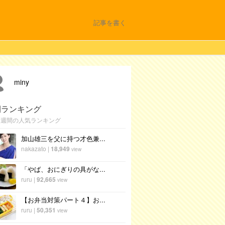
記事を書く
miny
間ランキング
1週間の人気ランキング
加山雄三を父に持つ才色兼...
nakazato
|
18,949
view
「やば、おにぎりの具がな...
ruru
|
92,665
view
【お弁当対策パート４】お...
ruru
|
50,351
view