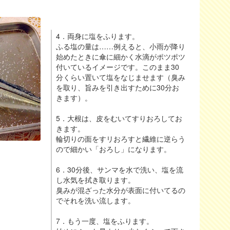
4．両身に塩をふります。
ふる塩の量は……例えると、小雨が降り
始めたときに傘に細かく水滴がポツポツ
付いているイメージです。このまま30
分くらい置いて塩をなじませます（臭み
を取り、旨みを引き出すために30分お
きます）。
5．大根は、皮をむいてすりおろしてお
きます。
輪切りの面をすリおろすと繊維に逆らう
ので細かい「おろし」になります。
6．30分後、サンマを水で洗い、塩を流
し水気を拭き取ります。
臭みが混ざった水分が表面に付いてるの
でそれを洗い流します。
7．もう一度、塩をふります。