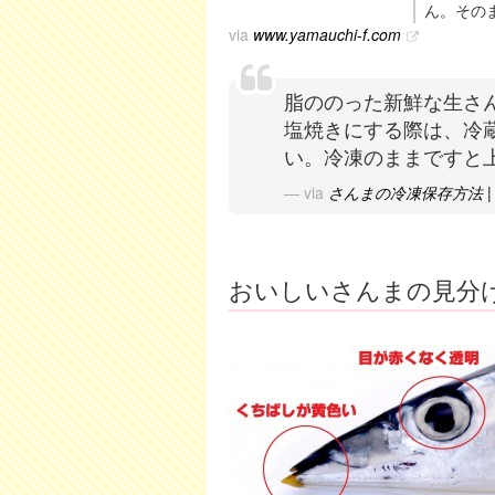
ん。その
via
www.yamauchi-f.com
脂ののった新鮮な生さ
塩焼きにする際は、冷
い。冷凍のままですと
via
さんまの冷凍保存方法 
おいしいさんまの見分