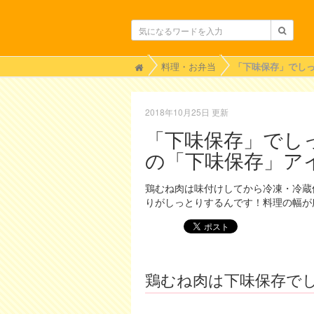
H
料理・お弁当
o
m
e
2018年10月25日 更新
「下味保存」でし
の「下味保存」ア
鶏むね肉は味付けしてから冷凍・冷蔵
りがしっとりするんです！料理の幅が
鶏むね肉は下味保存で