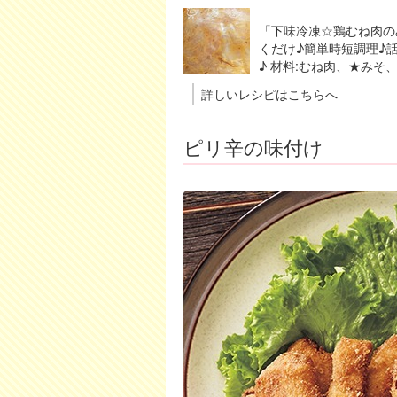
「下味冷凍☆鶏むね肉の
くだけ♪簡単時短調理♪
♪ 材料:むね肉、★みそ、
詳しいレシピはこちらへ
ピリ辛の味付け