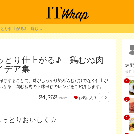
「下味保存」でしっとり仕上がる♪ 鶏むね肉の「下味保存」アイデア集
っとり仕上がる♪ 鶏むね肉
週
イデア集
最近
保存することで、味がしっかり染み込むだけでなく仕上が
1
広がる、鶏むね肉の下味保存のレシピをご紹介します。
24,262
0
view
お気に入り
2
しっとりおいしく☆
3