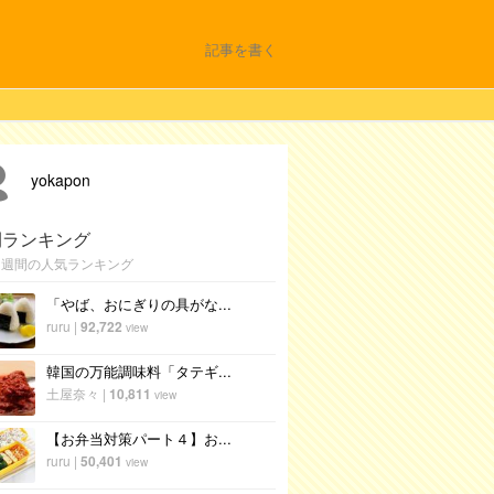
記事を書く
yokapon
間ランキング
1週間の人気ランキング
「やば、おにぎりの具がな...
ruru
|
92,722
view
韓国の万能調味料「タテギ...
土屋奈々
|
10,811
view
【お弁当対策パート４】お...
ruru
|
50,401
view