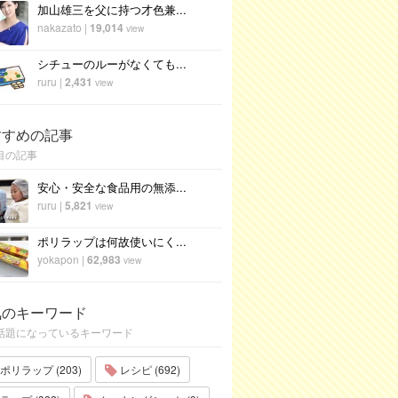
加山雄三を父に持つ才色兼...
nakazato
|
19,014
view
シチューのルーがなくても...
ruru
|
2,431
view
すすめの記事
目の記事
安心・安全な食品用の無添...
ruru
|
5,821
view
ポリラップは何故使いにく...
yokapon
|
62,983
view
気のキーワード
話題になっているキーワード
ポリラップ (203)
レシピ (692)