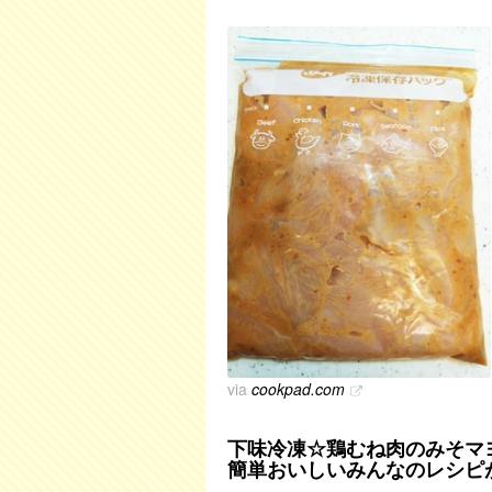
via
cookpad.com
下味冷凍☆鶏むね肉のみそマヨ
簡単おいしいみんなのレシピが