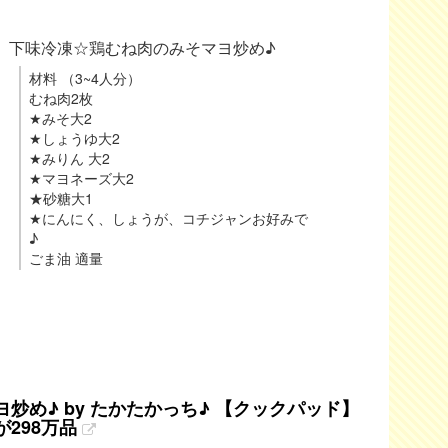
下味冷凍☆鶏むね肉のみそマヨ炒め♪
材料 （3~4人分）
むね肉2枚
★みそ大2
★しょうゆ大2
★みりん 大2
★マヨネーズ大2
★砂糖大1
★にんにく、しょうが、コチジャンお好みで
♪
ごま油 適量
炒め♪ by たかたかっち♪ 【クックパッド】
298万品