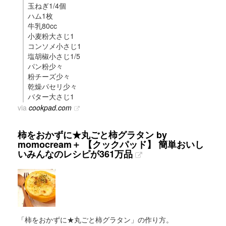
玉ねぎ1/4個
ハム1枚
牛乳80cc
小麦粉大さじ1
コンソメ小さじ1
塩胡椒小さじ1/5
パン粉少々
粉チーズ少々
乾燥パセリ少々
バター大さじ1
via
cookpad.com
柿をおかずに★丸ごと柿グラタン by
momocream＋ 【クックパッド】 簡単おいし
いみんなのレシピが361万品
「柿をおかずに★丸ごと柿グラタン」の作り方。