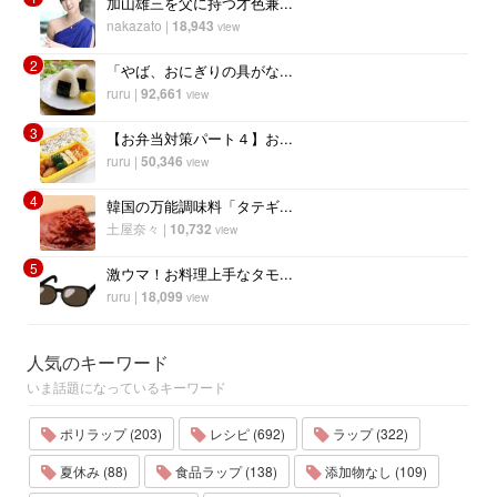
加山雄三を父に持つ才色兼...
nakazato
|
18,943
view
2
「やば、おにぎりの具がな...
ruru
|
92,661
view
3
【お弁当対策パート４】お...
ruru
|
50,346
view
4
韓国の万能調味料「タテギ...
土屋奈々
|
10,732
view
5
激ウマ！お料理上手なタモ...
ruru
|
18,099
view
人気のキーワード
いま話題になっているキーワード
ポリラップ (203)
レシピ (692)
ラップ (322)
夏休み (88)
食品ラップ (138)
添加物なし (109)