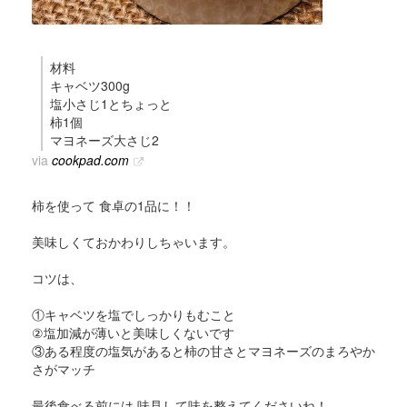
材料
キャベツ300g
塩小さじ1とちょっと
柿1個
マヨネーズ大さじ2
via
cookpad.com
柿を使って 食卓の1品に！！
美味しくておかわりしちゃいます。
コツは、
①キャベツを塩でしっかりもむこと
②塩加減が薄いと美味しくないです
③ある程度の塩気があると柿の甘さとマヨネーズのまろやか
さがマッチ
最後食べる前には 味見して味を整えてくださいね！