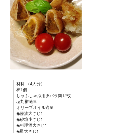
材料 （4人分）
柿1個
しゃぶしゃぶ用豚バラ肉12枚
塩胡椒適量
オリーブオイル適量
◉醤油大さじ1
◉砂糖小さじ1
◉料理酒大さじ1
◉酢大さじ1