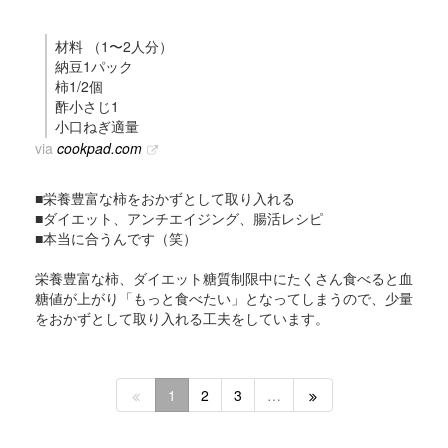
材料 （1〜2人分）
納豆1パック
柿1/2個
酢小さじ1
小口ねぎ適量
via
cookpad.com
■栄養豊富な柿をおかずとして取り入れる
■ダイエット、アンチエイジング、腸活レシピ
■本当に合うんです（笑）
栄養豊富な柿、ダイエット糖質制限中にたくさん食べると血
糖値が上がり「もっと食べたい」となってしまうので、少量
をおかずとして取り入れる工夫をしています。
1
2
3
…