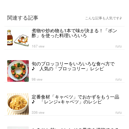
関連する記事
こんな記事も人気です♪
煮物や炒め物も1本で味が決まる！「ポン
酢」を使った料理いろいろ
167
ruru
view
旬のブロッコリーをいろいろな食べ方で
♪ 人気の「ブロッコリー」レシピ
98
ruru
view
定番食材「キャベツ」でおかずをもう一品
♪ 「レンジ×キャベツ」のレシピ
336
ruru
view