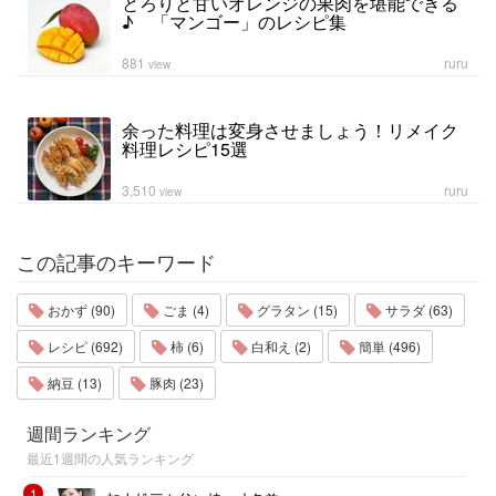
とろりと甘いオレンジの果肉を堪能できる
♪ 「マンゴー」のレシピ集
881
ruru
view
余った料理は変身させましょう！リメイク
料理レシピ15選
3,510
ruru
view
この記事のキーワード
おかず (90)
ごま (4)
グラタン (15)
サラダ (63)
レシピ (692)
柿 (6)
白和え (2)
簡単 (496)
納豆 (13)
豚肉 (23)
週間ランキング
最近1週間の人気ランキング
1