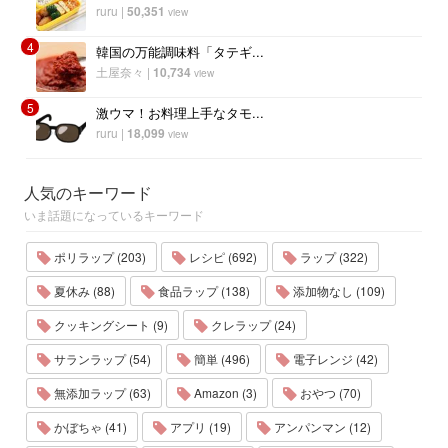
ruru
|
50,351
view
4
韓国の万能調味料「タテギ...
土屋奈々
|
10,734
view
5
激ウマ！お料理上手なタモ...
ruru
|
18,099
view
人気のキーワード
いま話題になっているキーワード
ポリラップ (203)
レシピ (692)
ラップ (322)
夏休み (88)
食品ラップ (138)
添加物なし (109)
クッキングシート (9)
クレラップ (24)
サランラップ (54)
簡単 (496)
電子レンジ (42)
無添加ラップ (63)
Amazon (3)
おやつ (70)
かぼちゃ (41)
アプリ (19)
アンパンマン (12)