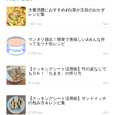
大量消費におすすめ♪白菜が主役のおかず
レシピ集
1,831
ruru
view
マンネリ脱出！簡単で美味しい♪みんな作
ってるツナ缶レシピ
2,784
ruru
view
【クッキングシート活用術】竹の皮なしで
もＯＫ！「ちまき」の作り方
815
ruru
view
【クッキングシート活用術】サンドイッチ
の包み方＆レシピ集
2,160
ruru
view