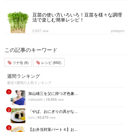
豆苗の使い方いろいろ！豆苗を様々な調理
法で楽しむ簡単レシピ！
2,637
yokapon
view
この記事のキーワード
ツナ缶 (6)
レシピ (692)
週間ランキング
最近1週間の人気ランキング
1
加山雄三を父に持つ才色兼...
nakazato
|
18,955
view
2
「やば、おにぎりの具がな...
ruru
|
92,670
view
3
【お弁当対策パート４】お...