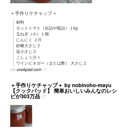
＋手作りケチャップ＋
材料
カットトマト（缶詰や瓶詰）１kg
玉ねぎ（小）１個
にんにく ２片
砂糖大さじ２
塩小さじ２
こしょう少々
ワインビネガー（または酢） 大さじ２
via
cookpad.com
＋手作りケチャップ＋ by nobinoho-mayu
【クックパッド】 簡単おいしいみんなのレシ
ピが303万品