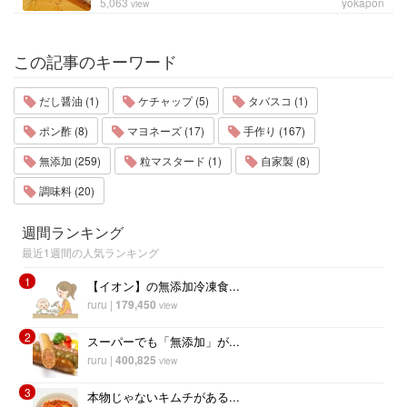
5,063
yokapon
view
この記事のキーワード
だし醤油 (1)
ケチャップ (5)
タバスコ (1)
ポン酢 (8)
マヨネーズ (17)
手作り (167)
無添加 (259)
粒マスタード (1)
自家製 (8)
調味料 (20)
週間ランキング
最近1週間の人気ランキング
1
【イオン】の無添加冷凍食...
ruru
|
179,450
view
2
スーパーでも「無添加」が...
ruru
|
400,825
view
3
本物じゃないキムチがある...