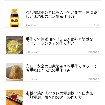
添加物はポン酢にも入っています！体に優
しい無添加のポン酢＆作り方
4,463
ruru
view
手作りで無添加を叶える♪ 意外と簡単な
「ドレッシング」の作り方と...
7,055
yokapon
view
安心・安全の自家製みそを手作りキットで
お手軽に♪ 人気の手作りみ...
3,480
yokapon
view
市販の焼き肉のタレの添加物は？自家製
「無添加」焼き肉のタレの作り方