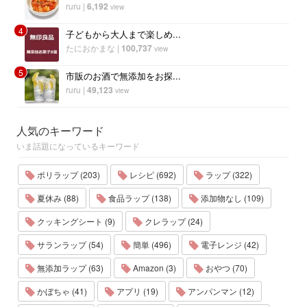
ruru
|
6,192
view
4
子どもから大人まで楽しめ...
たにおかまな
|
100,737
view
5
市販のお酒で無添加をお探...
ruru
|
49,123
view
人気のキーワード
いま話題になっているキーワード
ポリラップ (203)
レシピ (692)
ラップ (322)
夏休み (88)
食品ラップ (138)
添加物なし (109)
クッキングシート (9)
クレラップ (24)
サランラップ (54)
簡単 (496)
電子レンジ (42)
無添加ラップ (63)
Amazon (3)
おやつ (70)
かぼちゃ (41)
アプリ (19)
アンパンマン (12)