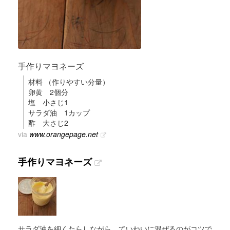
手作りマヨネーズ
材料 （作りやすい分量）
卵黄 2個分
塩 小さじ1
サラダ油 1カップ
酢 大さじ2
via
www.orangepage.net
手作りマヨネーズ
サラダ油を細くたらしながら、ていねいに混ぜるのがコツで